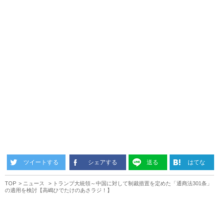
ツイートする
シェアする
送る
はてな
TOP
ニュース
トランプ大統領～中国に対して制裁措置を定めた「通商法301条」
の適用を検討【高嶋ひでたけのあさラジ！】