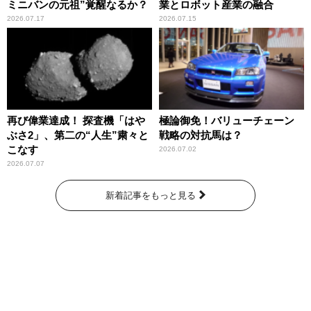
ミニバンの元祖”覚醒なるか？
業とロボット産業の融合
2026.07.17
2026.07.15
再び偉業達成！ 探査機「はや
極論御免！バリューチェーン
ぶさ2」、第二の“人生”粛々と
戦略の対抗馬は？
こなす
2026.07.02
2026.07.07
新着記事をもっと見る