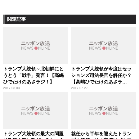
関連記事
トランプ大統領～北朝鮮にと
トランプ大統領が今度はセッ
うとう「戦争」発言！【高嶋
ションズ司法長官を解任か？
ひでたけのあさラジ！】
【高嶋ひでたけのあさラ
ジ！】
2017.08.03
2017.07.27
トランプ大統領の最大の問題
就任から半年を迎えたトラン