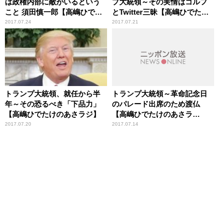
は政権内部に敵がいるという
プ大統領～その実情はゴルフ
こと 須田慎一郎【高嶋ひでた
とTwitter三昧【高嶋ひでたけ
けのあさラジ！】
のあさラジ！】
2017.07.24
2017.07.21
トランプ大統領、就任から半
トランプ大統領～革命記念日
年～その恐るべき「下品力」
のパレード出席のため渡仏
【高嶋ひでたけのあさラジ】
【高嶋ひでたけのあさラ
ジ！】
2017.07.20
2017.07.14