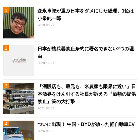
森永卓郎が選ぶ日本をダメにした総理、1位は
小泉純一郎
2018.08.22
日本が核兵器禁止条約に署名できない2つの理
由
2020.10.27
「酒販店も、蔵元も、米農家も限界に近い」日
本酒界をけん引する社長が訴える『酒類の提供
禁止』策の大打撃
2021.06.08
ついに出現！ 中国・BYDが放った軽自動車EV
2026.08.03