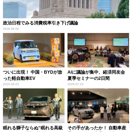
政治日程でみる消費税率引き下げ議論
2026.08.06
ついに出現！ 中国・BYDが放
AIに議論が集中、経済同友会
った軽自動車EV
夏季セミナーの2日間
2026.08.03
2026.07.23
眠れる獅子ならぬ“眠れる高級
その手があったか！ 自動車産