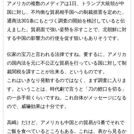
アメリカの複数のメディアは1日、トランプ大統領が中
国に対し、不均衡な貿易相手国への制裁措置を定めた、
通商法301条にもとづく調査の開始を検討していると伝
えました。貿易面で強い姿勢を示すことで、北朝鮮に対
する中国の影響力の行使を促す狙いもありそうです。
伝家の宝刀と言われる法律ですね。要するに、アメリカ
の国内法を元に不公正な貿易を行っている国に対して制
裁関税を課すことが出来る、というものです。
これはいきなり発動するのではなく、まず調査に入りま
す。ということは、時代劇で言うと「刀の鯉口を切る」
の一歩手前くらいですね。これ自体がメッセージになる
ので、威嚇効果は十分です。
高嶋）だけど、アメリカも中国との貿易が1番でそれで
ご飯を食べているところもある。これは、表から見るか