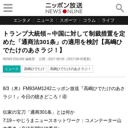
エンタメ
ニュース
スポーツ
コラム
ライフ
トランプ大統領～中国に対して制裁措置を定
めた「通商法301条」の適用を検討【高嶋ひ
でたけのあさラジ！】
NEWS ONLINE 編集部
公開：
2017-08-03
（
2017-08-03
更新）
ニュース
高嶋ひでたけ
高嶋ひでたけのあさラジ！
8/3（木）FM93AM1242ニッポン放送『高嶋ひでたけのあさ
ラジ！』今日の聴きどころ！④
伝家の宝刀「通商301条」とは何か
7:19～やじうまニュースネットワーク：コメンテーター山