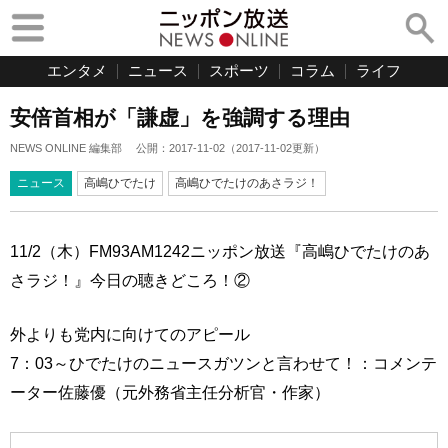
エンタメ
ニュース
スポーツ
コラム
ライフ
安倍首相が「謙虚」を強調する理由
NEWS ONLINE 編集部
公開：
2017-11-02
（
2017-11-02
更新）
ニュース
高嶋ひでたけ
高嶋ひでたけのあさラジ！
11/2（木）FM93AM1242ニッポン放送『高嶋ひでたけのあ
さラジ！』今日の聴きどころ！②
外よりも党内に向けてのアピール
7：03～ひでたけのニュースガツンと言わせて！：コメンテ
ーター佐藤優（元外務省主任分析官・作家）