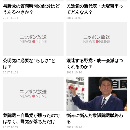
与野党の質問時間の配分はど
民進党の新代表・大塚耕平っ
うあるべきか？
てどんな人？
2017.11.01
2017.11.01
公明党に必要な“らしさ”と
混迷する野党～統一会派はつ
は？
くれるのか？
2017.11.01
2017.10.30
衆院選～自民党が勝ったので
悩みに悩んだ衆議院選挙終わ
はなく、野党が落ちただけ
る
2017.10.27
2017.10.26