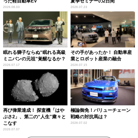
った軽自動車EV
夏季セミナーの2日間
2026.08.03
2026.07.23
眠れる獅子ならぬ“眠れる高級
その手があったか！ 自動車産
ミニバンの元祖”覚醒なるか？
業とロボット産業の融合
2026.07.17
2026.07.15
再び偉業達成！ 探査機「はや
極論御免！バリューチェーン
ぶさ2」、第二の“人生”粛々と
戦略の対抗馬は？
こなす
2026.07.02
2026.07.07