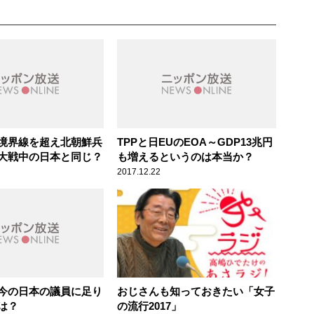
境界線を超え北朝鮮兵
TPPと日EUのEOA～GDP13兆円
大戦中の日本と同じ？
も増えるというのは本当か？
2017.12.22
今の日本の議員に足り
おじさんも知っておきたい「女子
は？
の流行2017」