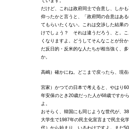
ています。
だけど、これは政府同士で合意し、しかも
仰ったかと言うと、「政府間の合意はある
てもらいたくない。これは交渉した結果の
けでしょう？ それは違うだろう、と。こ
くなりますよ。どうしてそんなことが分か
だ反日的・反米的な人たちが相当強く、多
か。
高嶋）確かにね。どこまで戻ったら、現在
宮家）かつての日本で考えると、やはり60
年安保のとき20歳だった人が68歳です
よ。
おそらく、韓国にも同じような世代が、386世
大学生で1987年の民主化宣言まで民主化
代）から始まり、いるわけですよ。まだ5