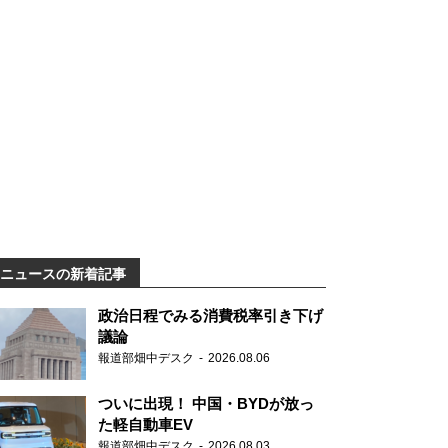
ニュースの新着記事
政治日程でみる消費税率引き下げ
議論
報道部畑中デスク
2026.08.06
ついに出現！ 中国・BYDが放っ
た軽自動車EV
報道部畑中デスク
2026.08.03