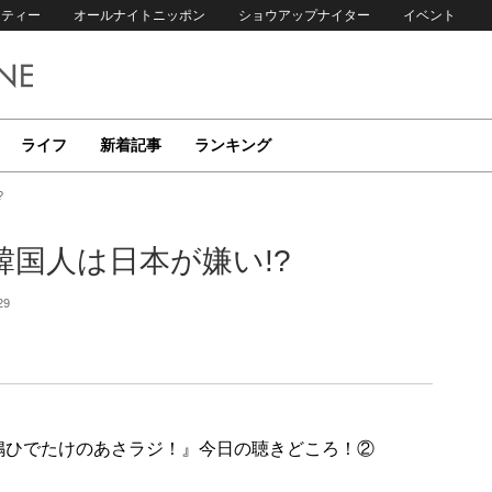
リティー
オールナイトニッポン
ショウアップナイター
イベント
ライフ
新着記事
ランキング
?
国人は日本が嫌い!?
29
放送『高嶋ひでたけのあさラジ！』今日の聴きどころ！②