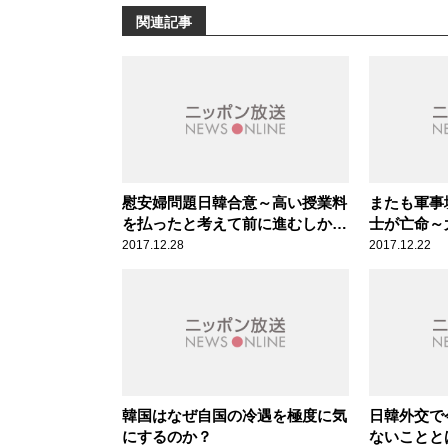
関連記事
慰安婦問題日韓合意～高い授業料
またも軍事
を払ったと考えて前に進むしかな
士が亡命～
い!? 佐藤優
2017.12.28
2017.12.22
韓国はなぜ自国の冷遇を極度に気
日韓外交で
にするのか？
ないことと