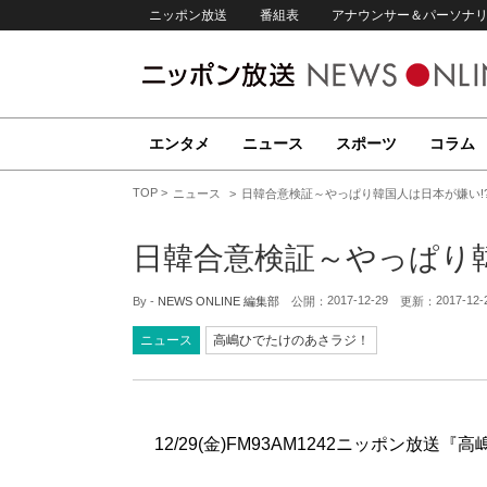
ニッポン放送
番組表
アナウンサー＆パーソナ
エンタメ
ニュース
スポーツ
コラム
TOP
ニュース
日韓合意検証～やっぱり韓国人は日本が嫌い!
日韓合意検証～やっぱり韓
2017-12-29
2017-12-
By -
NEWS ONLINE 編集部
公開：
更新：
ニュース
高嶋ひでたけのあさラジ！
12/29(金)FM93AM1242ニッポン