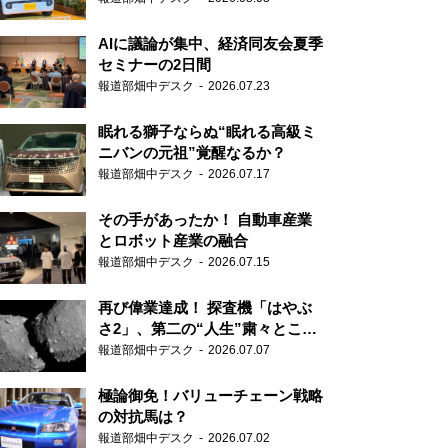
AIに議論が集中、経済同友会夏季
セミナーの2日間
報道部畑中デスク
2026.07.23
眠れる獅子ならぬ“眠れる高級ミ
ニバンの元祖”覚醒なるか？
報道部畑中デスク
2026.07.17
その手があったか！ 自動車産業
とロボット産業の融合
報道部畑中デスク
2026.07.15
再び偉業達成！ 探査機「はやぶ
さ2」、第二の“人生”粛々とこな
す
報道部畑中デスク
2026.07.07
極論御免！バリューチェーン戦略
の対抗馬は？
報道部畑中デスク
2026.07.02