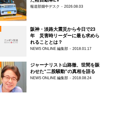
報道部畑中デスク
2026.08.03
阪神・淡路大震災から今日で23
年 災害時リーダーに最も求めら
れることとは？
N
NEWS ONLINE 編集部
2018.01.17
ジャーナリスト山路徹、世間を賑
わせた“二股騒動”の真相を語る
NEWS ONLINE 編集部
2018.08.24
N