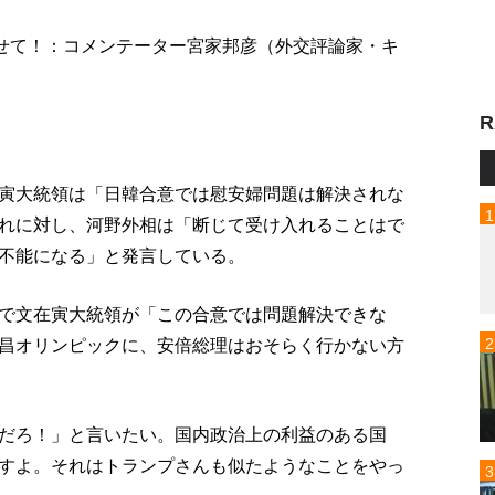
わせて！：コメンテーター宮家邦彦（外交評論家・キ
R
寅大統領は「日韓合意では慰安婦問題は解決されな
れに対し、河野外相は「断じて受け入れることはで
不能になる」と発言している。
で文在寅大統領が「この合意では問題解決できな
昌オリンピックに、安倍総理はおそらく行かない方
だろ！」と言いたい。国内政治上の利益のある国
すよ。それはトランプさんも似たようなことをやっ