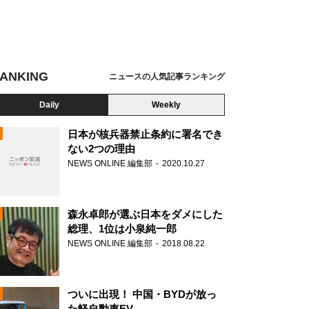
ANKING
ニュースの人気記事ランキング
Daily
Weekly
日本が核兵器禁止条約に署名でき
ない2つの理由
NEWS ONLINE 編集部
2020.10.27
N
森永卓郎が選ぶ日本をダメにした
総理、1位は小泉純一郎
NEWS ONLINE 編集部
2018.08.22
ついに出現！ 中国・BYDが放っ
た軽自動車EV