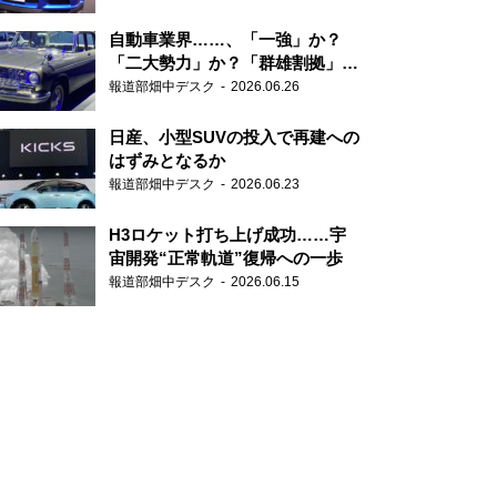
自動車業界……、「一強」か？
「二大勢力」か？「群雄割拠」
か？
報道部畑中デスク
2026.06.26
日産、小型SUVの投入で再建への
はずみとなるか
報道部畑中デスク
2026.06.23
H3ロケット打ち上げ成功……宇
宙開発“正常軌道”復帰への一歩
報道部畑中デスク
2026.06.15