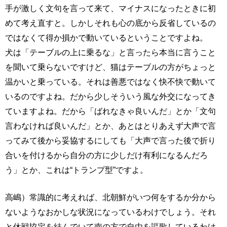
手が激しく文句を言って来て、マイナスになったときに初
めて考え直すと。しかしそれも心の底から反省しているの
ではなくて得か損かで動いているということですよね。
犬は「テーブルの上に乗るな」と言ったら本当に言うこと
を聞いて乗らないですけど、猫はテーブルの方がちょっと
温かいと乗っている。それは善悪ではなく快不快で動いて
いるのですよね。だから少しそういう風な外交になってき
ていますよね。だから「ばれなきゃ良いんだ」とか「文句
言わなければ良いんだ」とか、あとはとりあえず大声で言
ってみて後から妥協するにしても「大声で言った後で折り
合いを付けるから自分の方に少しだけ有利になるんだろ
う」とか、これは“トランプ型”ですよ。
高嶋）常識的に考えれば、北朝鮮がいつ何をするか分から
ないようなおかしな状況になっているわけでしょう。それ
と休戦協定を結んでいて南の方で自由を謳歌しているわけ