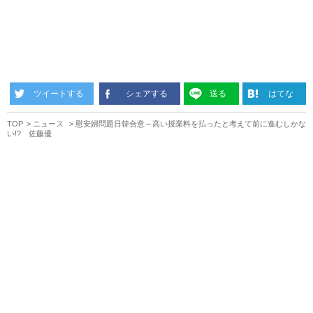
ツイートする
シェアする
送る
はてな
TOP
ニュース
慰安婦問題日韓合意～高い授業料を払ったと考えて前に進むしかな
い!? 佐藤優