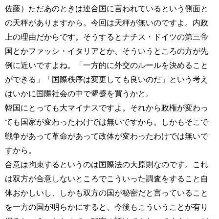
佐藤）ただあのときは連合国に言われているという側面と
の天秤がありますから。今回は天秤が無いのですよ。内政
上の理由だからです。そうするとナチス・ドイツの第三帝
国とかファッシ・イタリアとか、そういうところの方が先
例に近いですよね。「一方的に外交のルールを決めること
ができる」「国際秩序は変更しても良いのだ」という考え
はいかに国際社会の中で顰蹙を買うかと。
韓国にとっても大マイナスですよ。それから政権が変わっ
ても国家が変わったわけでは無いですから。しかもそこで
戦争があって革命があって政体が変わったわけでは無いで
すから。
合意は拘束するというのは国際法の大原則なのです。これ
は双方が合意しないところでこういった調査をすること自
体おかしいし、しかも双方の国が秘密だと言っていること
を一方の国が明らかにすると、今後もこういうことが有り