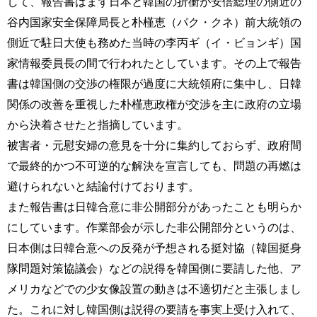
して、報告書はまず日本と韓国の折衝が安倍総理の側近の
谷内国家安全保障局長と朴槿恵（パク・クネ）前大統領の
側近で駐日大使も務めた当時の李丙ギ（イ・ビョンギ）国
家情報委員長の間で行われたとしています。その上で報告
書は韓国側の交渉の権限が過度に大統領府に集中し、日韓
関係の改善を重視した朴槿恵政権が交渉を主に政府の立場
から決着させたと指摘しています。
被害者・元慰安婦の意見を十分に集約しておらず、政府間
で最終的かつ不可逆的な解決を宣言しても、問題の再燃は
避けられないと結論付けております。
また報告書は日韓合意に非公開部分があったことも明らか
にしています。作業部会が示した非公開部分というのは、
日本側は日韓合意への反発が予想される挺対協（韓国挺身
隊問題対策協議会）などの説得を韓国側に要請した他、ア
メリカなどでの少女像設置の動きは不適切だと主張しまし
た。これに対し韓国側は説得の要請を事実上受け入れて、