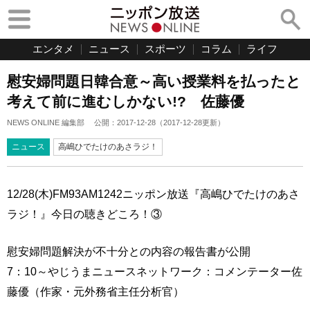
エンタメ
ニュース
スポーツ
コラム
ライフ
慰安婦問題日韓合意～高い授業料を払ったと
考えて前に進むしかない!? 佐藤優
NEWS ONLINE 編集部
公開：
2017-12-28
（
2017-12-28
更新）
ニュース
高嶋ひでたけのあさラジ！
12/28(木)FM93AM1242ニッポン放送『高嶋ひでたけのあさ
ラジ！』今日の聴きどころ！③
慰安婦問題解決が不十分との内容の報告書が公開
7：10～やじうまニュースネットワーク：コメンテーター佐
藤優（作家・元外務省主任分析官）