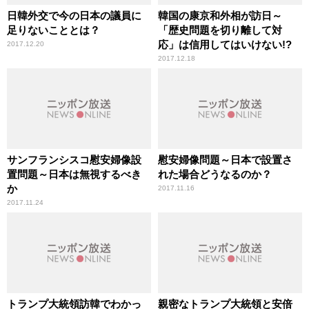
日韓外交で今の日本の議員に
韓国の康京和外相が訪日～
足りないこととは？
「歴史問題を切り離して対
応」は信用してはいけない!?
2017.12.20
2017.12.18
サンフランシスコ慰安婦像設
慰安婦像問題～日本で設置さ
置問題～日本は無視するべき
れた場合どうなるのか？
か
2017.11.16
2017.11.24
トランプ大統領訪韓でわかっ
親密なトランプ大統領と安倍