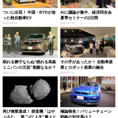
ついに出現！ 中国・BYDが放
AIに議論が集中、経済同友会
った軽自動車EV
夏季セミナーの2日間
2026.08.03
2026.07.23
眠れる獅子ならぬ“眠れる高級
その手があったか！ 自動車産
ミニバンの元祖”覚醒なるか？
業とロボット産業の融合
2026.07.17
2026.07.15
再び偉業達成！ 探査機「はや
極論御免！バリューチェーン
ぶさ2」、第二の“人生”粛々と
戦略の対抗馬は？