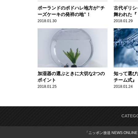
ポーランドのポドハレ地方が“チ
古代ギリシ
ーズケーキの発祥の地”！
舞われた『
ーキのはじ
2018.01.30
2018.01.29
加湿器の選ぶときに大切な2つの
知って選び
ポイント
チーム式』
式』『ハイ
2018.01.25
2018.01.24
CATEG
「ニッポン放送 NEWS ONLIN