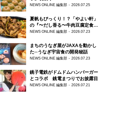
NEWS ONLINE 編集部
2026.07.25
夏帆もびっくり！？「やよい軒」
の『〜だし香る〜牛肉豆腐定食』
が香り高すぎる
NEWS ONLINE 編集部
2026.07.23
まちのうなぎ屋がJAXAを動かし
た─うなぎ宇宙食の開発秘話
NEWS ONLINE 編集部
2026.07.23
銚子電鉄がドムドムハンバーガー
とコラボ 銚電まつりでお披露目
NEWS ONLINE 編集部
2026.07.21