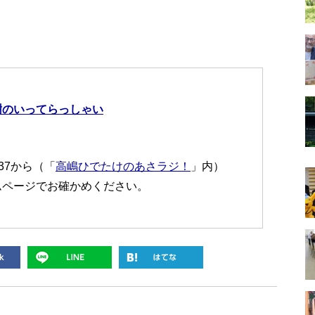
樹のいってらっしゃい
:37から（「
高嶋ひでたけのあさラジ！
」内）
ムページでお確かめください。