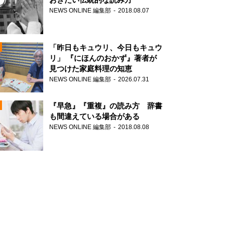
NEWS ONLINE 編集部
2018.08.07
N
「昨日もキュウリ、今日もキュウ
リ」 『にほんのおかず』著者が
見つけた家庭料理の知恵
NEWS ONLINE 編集部
2026.07.31
N
『早急』『重複』の読み方 辞書
も間違えている場合がある
NEWS ONLINE 編集部
2018.08.08
N