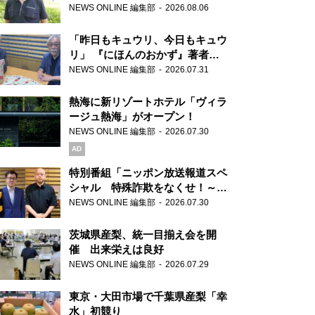
り継ぐ男性
NEWS ONLINE 編集部
2026.08.06
「昨日もキュウリ、今日もキュウ
リ」 『にほんのおかず』著者が
見つけた家庭料理の知恵
NEWS ONLINE 編集部
2026.07.31
熱海に新リゾートホテル「ヴィラ
ージュ熱海」がオープン！
NEWS ONLINE 編集部
2026.07.30
AD
特別番組「ニッポン放送報道スペ
シャル 特殊詐欺をなくせ！～被
害者・加害者・警視庁が語るトク
NEWS ONLINE 編集部
2026.07.30
リュウの実態～」放送
茨城県産梨、統一目揃え会を開
催 出来栄えは良好
NEWS ONLINE 編集部
2026.07.29
東京・大田市場で千葉県産梨「幸
水」初競り