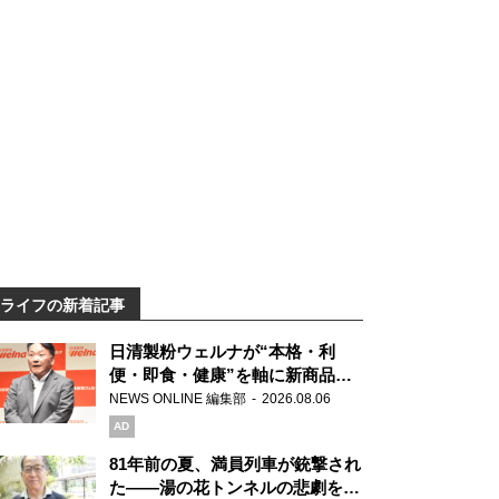
ライフの新着記事
日清製粉ウェルナが“本格・利
便・即食・健康”を軸に新商品を
展開 「マ・マー」「青の洞窟」
NEWS ONLINE 編集部
2026.08.06
ブランドを強化
AD
81年前の夏、満員列車が銃撃され
た――湯の花トンネルの悲劇を語