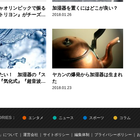
ャオリンピックで振る
加湿器を置くにはどこが良い？
トリヨン』がチーズケ
2018.01.26
まり？
たい！ 加湿器の『ス
ヤカンの爆発から加湿器は生まれ
『気化式』『超音波
た
ブリッド式』
2018.01.23
ORIES：
エンタメ
ニュース
スポーツ
コラム
E」について
運営会社
サイトポリシー
編集体制
プライバシーポリシー