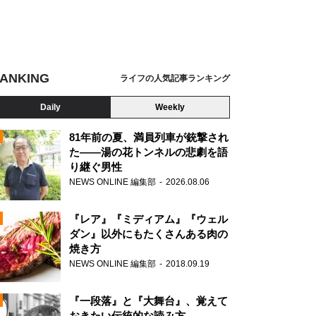
ANKING
ライフの人気記事ランキング
Daily
Weekly
81年前の夏、満員列車が銃撃され
た――湯の花トンネルの悲劇を語
り継ぐ男性
N
NEWS ONLINE 編集部
2026.08.06
AD
『レア』『ミディアム』『ウェル
ダン』以外にもたくさんある肉の
焼き方
NEWS ONLINE 編集部
2018.09.19
N
『一段落』と『大舞台』、覚えて
おきたい伝統的な読み方