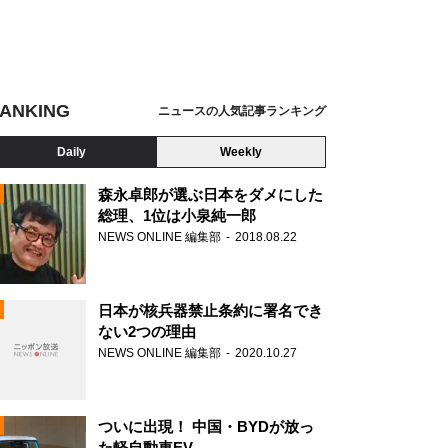
ANKING
ニュースの人気記事ランキング
Daily
Weekly
森永卓郎が選ぶ日本をダメにした
総理、1位は小泉純一郎
NEWS ONLINE 編集部
2018.08.22
N
日本が核兵器禁止条約に署名でき
ない2つの理由
NEWS ONLINE 編集部
2020.10.27
ついに出現！ 中国・BYDが放っ
た軽自動車EV