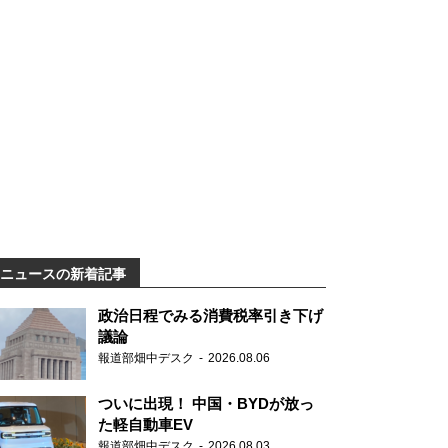
ニュースの新着記事
政治日程でみる消費税率引き下げ
議論
報道部畑中デスク
2026.08.06
ついに出現！ 中国・BYDが放っ
た軽自動車EV
報道部畑中デスク
2026.08.03