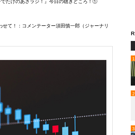
『高嶋ひでたけのあさラジ！』今日の聴きどころ！①
言わせて！：コメンテーター須田慎一郎（ジャーナリ
R