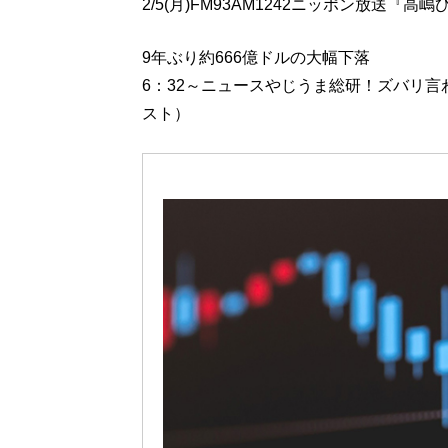
2/5(月)FM93AM1242ニッポン放送
9年ぶり約666億ドルの大幅下落
6：32～ニュースやじうま総研！ズバリ
スト）