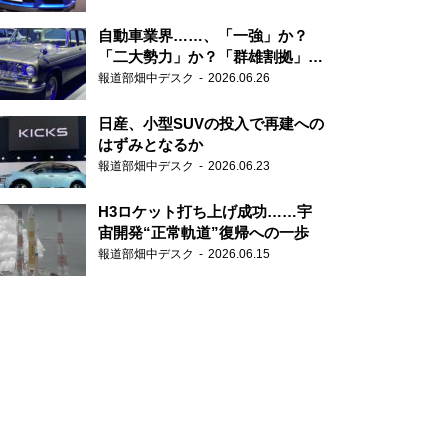
自動車業界……、「一強」か？
「二大勢力」か？「群雄割拠」
か？
報道部畑中デスク
2026.06.26
日産、小型SUVの投入で再建への
はずみとなるか
報道部畑中デスク
2026.06.23
H3ロケット打ち上げ成功……宇
宙開発“正常軌道”復帰への一歩
報道部畑中デスク
2026.06.15