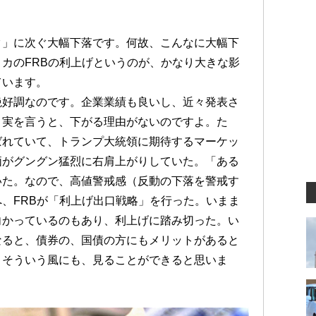
ク」に次ぐ大幅下落です。何故、こんなに大幅下
カのFRBの利上げというのが、かなり大きな影
ています。
絶好調なのです。企業業績も良いし、近々発表さ
。実を言うと、下がる理由がないのですよ。た
ばれていて、トランプ大統領に期待するマーケッ
価がグングン猛烈に右肩上がりしていた。「ある
いた。なので、高値警戒感（反動の下落を警戒す
、FRBが「利上げ出口戦略」を行った。いまま
向かっているのもあり、利上げに踏み切った。い
なると、債券の、国債の方にもメリットがあると
。そういう風にも、見ることができると思いま