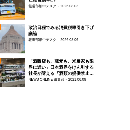
報道部畑中デスク
2026.08.03
政治日程でみる消費税率引き下げ
議論
報道部畑中デスク
2026.08.06
N
「酒販店も、蔵元も、米農家も限
界に近い」日本酒界をけん引する
社長が訴える『酒類の提供禁止』
N
策の大打撃
NEWS ONLINE 編集部
2021.06.08