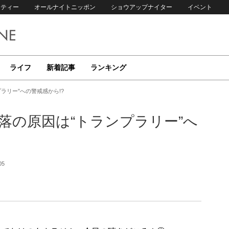
リティー
オールナイトニッポン
ショウアップナイター
イベント
ライフ
新着記事
ランキング
ラリー”への警戒感から!?
落の原因は“トランプラリー”へ
05