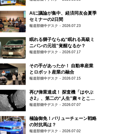
AIに議論が集中、経済同友会夏季
セミナーの2日間
報道部畑中デスク
2026.07.23
眠れる獅子ならぬ“眠れる高級ミ
ニバンの元祖”覚醒なるか？
報道部畑中デスク
2026.07.17
その手があったか！ 自動車産業
とロボット産業の融合
報道部畑中デスク
2026.07.15
再び偉業達成！ 探査機「はやぶ
さ2」、第二の“人生”粛々とこな
す
報道部畑中デスク
2026.07.07
極論御免！バリューチェーン戦略
の対抗馬は？
報道部畑中デスク
2026.07.02