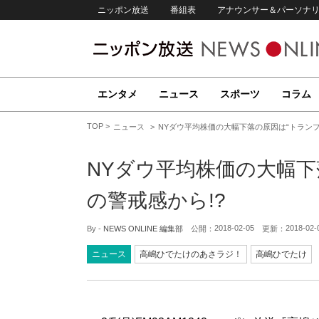
ニッポン放送
番組表
アナウンサー＆パーソナ
エンタメ
ニュース
スポーツ
コラム
TOP
ニュース
NYダウ平均株価の大幅下落の原因は“トランプ
NYダウ平均株価の大幅下
の警戒感から!?
2018-02-05
2018-02-
By -
NEWS ONLINE 編集部
公開：
更新：
ニュース
高嶋ひでたけのあさラジ！
高嶋ひでたけ