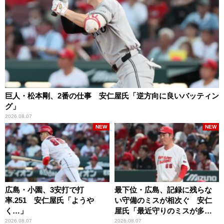
巨人・松本剛、2番の仕事 安仁屋氏「逆方向に良いバッティン
グ」
2026.08.07
NEW
NEW
広島・小園、3安打で打
最下位・広島、記録に残らな
率.251 安仁屋氏「ようや
い守備のミスが相次ぐ 安仁
く…」
屋氏「最近守りのミスが多
い」
2026.08.07
2026.08.07