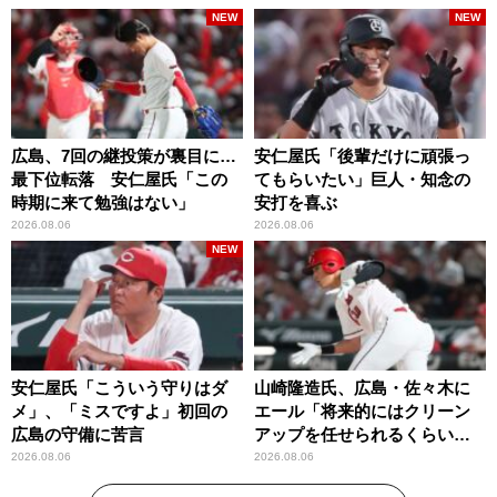
NEW
NEW
広島、7回の継投策が裏目に…
安仁屋氏「後輩だけに頑張っ
最下位転落 安仁屋氏「この
てもらいたい」巨人・知念の
時期に来て勉強はない」
安打を喜ぶ
2026.08.06
2026.08.06
NEW
安仁屋氏「こういう守りはダ
山崎隆造氏、広島・佐々木に
メ」、「ミスですよ」初回の
エール「将来的にはクリーン
広島の守備に苦言
アップを任せられるくらいま
では成長して」
2026.08.06
2026.08.06