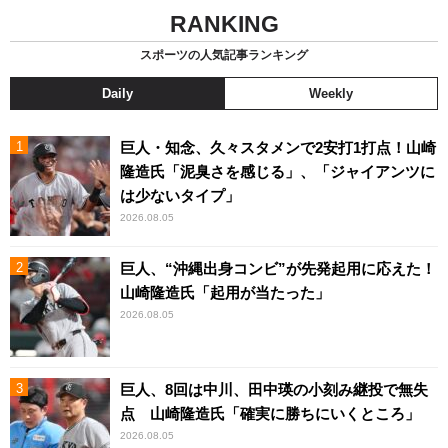
RANKING
スポーツの人気記事ランキング
Daily
Weekly
巨人・知念、久々スタメンで2安打1打点！山崎
隆造氏「泥臭さを感じる」、「ジャイアンツに
は少ないタイプ」
2026.08.05
巨人、“沖縄出身コンビ”が先発起用に応えた！
山崎隆造氏「起用が当たった」
2026.08.05
巨人、8回は中川、田中瑛の小刻み継投で無失
点 山崎隆造氏「確実に勝ちにいくところ」
2026.08.05