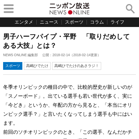
エンタメ
ニュース
スポーツ
コラム
ライフ
男子ハーフパイプ・平野 「取りだめして
ある大技」とは？
NEWS ONLINE 編集部
公開：
2018-02-14
（
2018-02-14
更新）
スポーツ
高嶋ひでたけ
高嶋ひでたけのあさラジ！
冬季オリンピックの種目の中で、比較的歴史が新しいのが
「スノーボード」。出ている選手も若い世代が多く、実に
「今どき」というか、年配の方から見ると、「本当にオリ
ンピック選手？」と言いたくなってしまう選手も中にはい
ます。
前回のソチオリンピックのとき、「この選手、なんだかチ