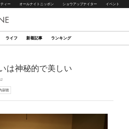
リティー
オールナイトニッポン
ショウアップナイター
イベント
ライフ
新着記事
ランキング
逢いは神秘的で美しい
12
内寂聴