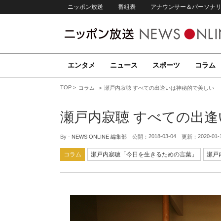
ニッポン放送
番組表
アナウンサー＆パーソナ
エンタメ
ニュース
スポーツ
コラム
TOP
コラム
瀬戸内寂聴 すべての出逢いは神秘的で美しい
瀬戸内寂聴 すべての出
2018-03-04
2020-01-
By -
NEWS ONLINE 編集部
公開：
更新：
コラム
瀬戸内寂聴「今日を生きるための言葉」
瀬戸