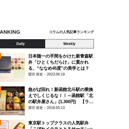
ANKING
コラムの人気記事ランキング
Daily
Weekly
日本随一の手間をかけた新青森駅
弁「ひとくちだらけ」に貫かれ
る、“ななめ45度”の美学とは？
望月 崇史
2023.06.19
急がば回れ！新函館北斗駅の乗換
えでしくじるな！！～函館駅「北
の駅弁屋さん」(1,300円) 【ライ
ター望月の駅弁膝栗毛】
望月 崇史
2016.05.13
N
東京駅トップクラスの人気駅弁
「こぼれイクラととろサーモンハ