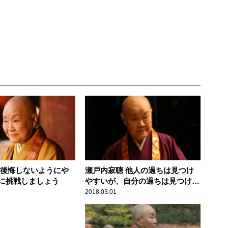
 後悔しないようにや
瀬戸内寂聴 他人の過ちは見つけ
に挑戦しましょう
やすいが、自分の過ちは見つけに
くい
2018.03.01