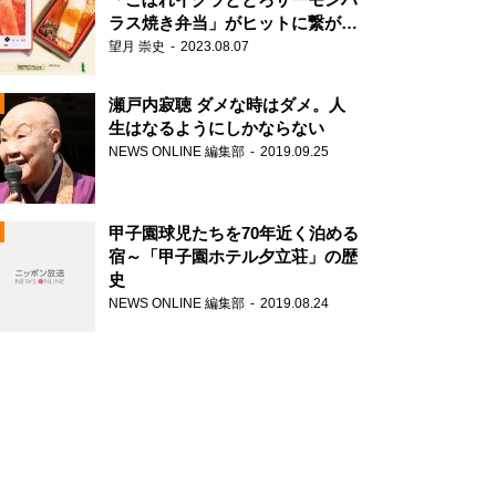
ラス焼き弁当」がヒットに繋がっ
た理由
望月 崇史
2023.08.07
N
瀬戸内寂聴 ダメな時はダメ。人
生はなるようにしかならない
NEWS ONLINE 編集部
2019.09.25
甲子園球児たちを70年近く泊める
宿～「甲子園ホテル夕立荘」の歴
史
NEWS ONLINE 編集部
2019.08.24