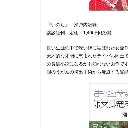
『いのち』 瀬戸内寂聴
講談社刊 定価：1,400円(税別)
長い生涯の中で深い縁に結ばれた女流
天才的な才能に恵まれたライバル同士
の長編小説になるかも知れない力作で
胆のうがんの摘出手術から帰還する冒