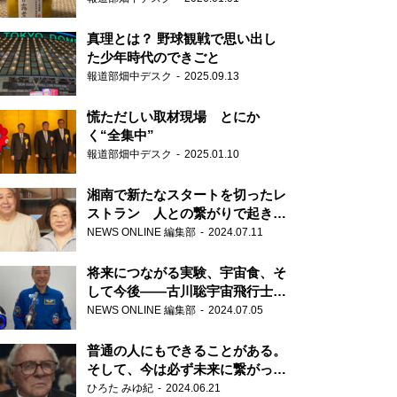
真理とは？ 野球観戦で思い出し
た少年時代のできごと
報道部畑中デスク
2025.09.13
慌ただしい取材現場 とにか
く“全集中”
報道部畑中デスク
2025.01.10
湘南で新たなスタートを切ったレ
ストラン 人との繋がりで起きた
奇跡
NEWS ONLINE 編集部
2024.07.11
将来につながる実験、宇宙食、そ
して今後――古川聡宇宙飛行士単
独インタビュー
NEWS ONLINE 編集部
2024.07.05
普通の人にもできることがある。
そして、今は必ず未来に繋がって
いく……『ONE LIFE 奇跡が繋い
ひろた みゆ紀
2024.06.21