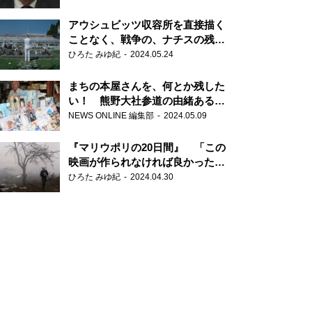
だ6000の命』
アウシュビッツ収容所を直接描く
ことなく、戦争の、ナチスの残虐
さが見える映画 『関心領域』
ひろた みゆ紀
2024.05.24
まちの本屋さんを、何とか残した
い！ 熊野大社参道の由緒ある書
店・三代目の強い思い
NEWS ONLINE 編集部
2024.05.09
『マリウポリの20日間』 「この
映画が作られなければ良かった」
と語る監督
ひろた みゆ紀
2024.04.30