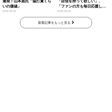
連発！山本昌氏「猛打賞くら
「自信を持って欲しい」、
いの価値」
「ファンの方も毎日応援して
くれています」
2026.08.08
2026.08.08
新着記事をもっと見る