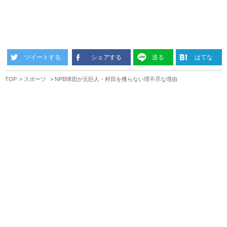
ツイートする
シェアする
送る
はてな
TOP
スポーツ
NPB球団が元巨人・村田を獲らない理不尽な理由