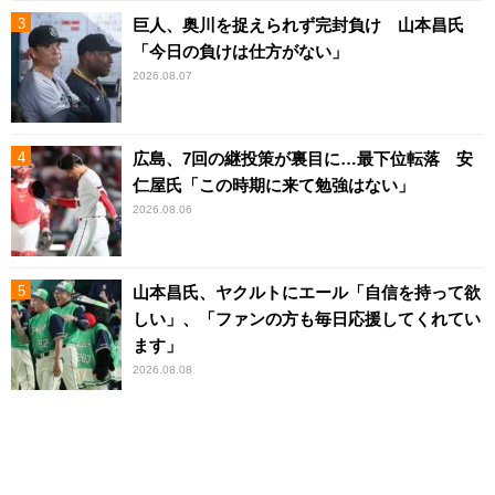
巨人、奥川を捉えられず完封負け 山本昌氏
「今日の負けは仕方がない」
2026.08.07
広島、7回の継投策が裏目に…最下位転落 安
仁屋氏「この時期に来て勉強はない」
2026.08.06
山本昌氏、ヤクルトにエール「自信を持って欲
しい」、「ファンの方も毎日応援してくれてい
ます」
2026.08.08