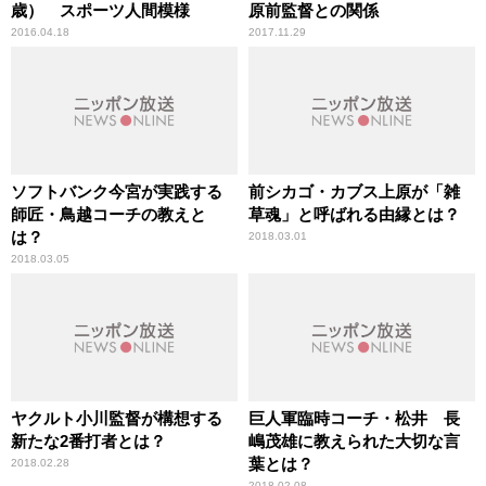
歳） スポーツ人間模様
原前監督との関係
2016.04.18
2017.11.29
ソフトバンク今宮が実践する
前シカゴ・カブス上原が「雑
師匠・鳥越コーチの教えと
草魂」と呼ばれる由縁とは？
は？
2018.03.01
2018.03.05
ヤクルト小川監督が構想する
巨人軍臨時コーチ・松井 長
新たな2番打者とは？
嶋茂雄に教えられた大切な言
葉とは？
2018.02.28
2018.02.08