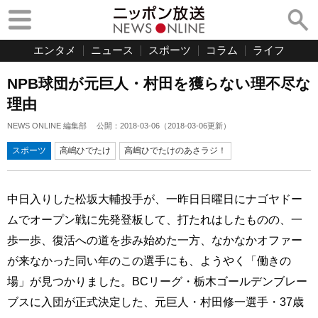
エンタメ
ニュース
スポーツ
コラム
ライフ
NPB球団が元巨人・村田を獲らない理不尽な
理由
NEWS ONLINE 編集部
公開：
2018-03-06
（
2018-03-06
更新）
スポーツ
高嶋ひでたけ
高嶋ひでたけのあさラジ！
中日入りした松坂大輔投手が、一昨日日曜日にナゴヤドー
ムでオープン戦に先発登板して、打たれはしたものの、一
歩一歩、復活への道を歩み始めた一方、なかなかオファー
が来なかった同い年のこの選手にも、ようやく「働きの
場」が見つかりました。BCリーグ・栃木ゴールデンブレー
ブスに入団が正式決定した、元巨人・村田修一選手・37歳