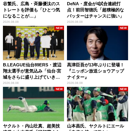
谷繁氏、広島・斉藤優汰のス
DeNA・度会が4試合連続打
トレートを評価も「ひとつ気
点！前田智徳氏「超積極的な
になることが…」
バッターはチャンスに強い」
2026.08.08
2026.08.08
NEW
NEW
B.LEAGUE仙台89ERS・渡辺
髙津臣吾が13年ぶりに登場！
翔太選手が意気込み「仙台‧宮
『ニッポン放送ショウアップ
城をさらに盛り上げていきた
ナイター』
いです」
2026.08.08
2026.08.08
NEW
NEW
ヤクルト・内山壮真、超美技
山本昌氏、ヤクルトにエール