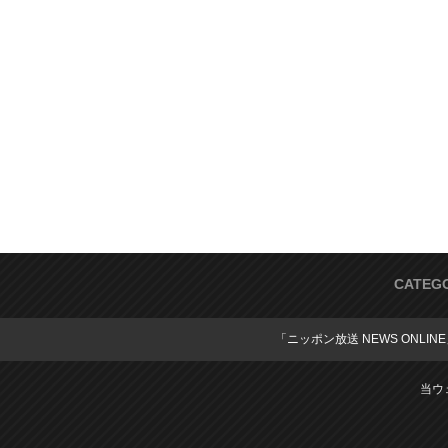
CATEG
「ニッポン放送 NEWS ONLIN
当ウ