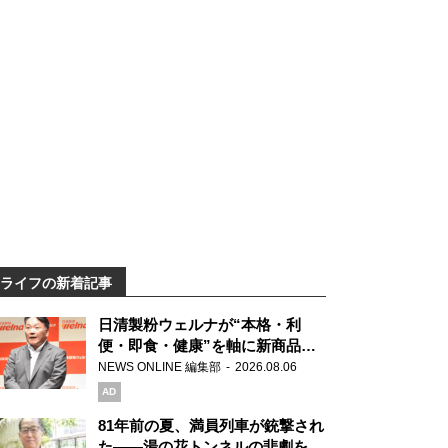
ライフの新着記事
日清製粉ウェルナが“本格・利
便・即食・健康”を軸に新商品を
展開 「マ・マー」「青の洞窟」
NEWS ONLINE 編集部
2026.08.06
ブランドを強化
AD
81年前の夏、満員列車が銃撃され
た――湯の花トンネルの悲劇を語