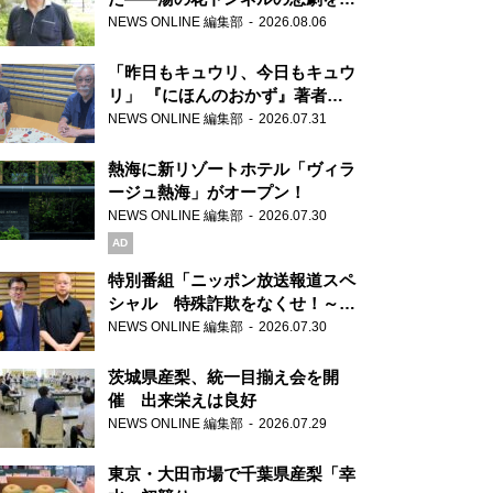
り継ぐ男性
NEWS ONLINE 編集部
2026.08.06
「昨日もキュウリ、今日もキュウ
リ」 『にほんのおかず』著者が
見つけた家庭料理の知恵
NEWS ONLINE 編集部
2026.07.31
熱海に新リゾートホテル「ヴィラ
ージュ熱海」がオープン！
NEWS ONLINE 編集部
2026.07.30
AD
特別番組「ニッポン放送報道スペ
シャル 特殊詐欺をなくせ！～被
害者・加害者・警視庁が語るトク
NEWS ONLINE 編集部
2026.07.30
リュウの実態～」放送
茨城県産梨、統一目揃え会を開
催 出来栄えは良好
NEWS ONLINE 編集部
2026.07.29
東京・大田市場で千葉県産梨「幸