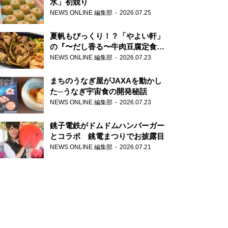
水」初競り
NEWS ONLINE 編集部
2026.07.25
夏帆もびっくり！？「やよい軒」
の『〜だし香る〜牛肉豆腐定食』
が香り高すぎる
NEWS ONLINE 編集部
2026.07.23
まちのうなぎ屋がJAXAを動かし
た─うなぎ宇宙食の開発秘話
NEWS ONLINE 編集部
2026.07.23
銚子電鉄がドムドムハンバーガー
とコラボ 銚電まつりでお披露目
NEWS ONLINE 編集部
2026.07.21