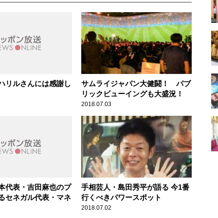
ハリルさんには感謝し
サムライジャパン大健闘！ パブ
リックビューイングも大盛況！
2018.07.03
本代表・吉田麻也のプ
手相芸人・島田秀平が語る 今1番
るセネガル代表・マネ
行くべきパワースポット
2018.07.02