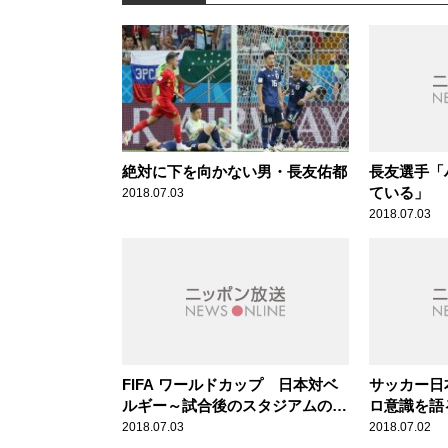
絶対に下を向かない男・長友佑都
長友選手「
ている」
2018.07.03
2018.07.03
FIFA ワールドカップ 日本対ベ
サッカー日
ルギー～試合後のスタジアムの雰
ロ意識を語
囲気
2018.07.03
2018.07.02