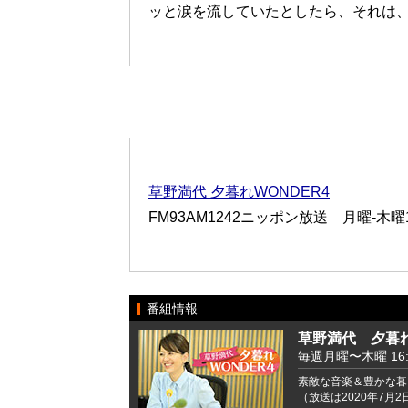
ッと涙を流していたとしたら、それは
草野満代 夕暮れWONDER4
FM93AM1242ニッポン放送 月曜-木曜16:
番組情報
草野満代 夕暮れ
毎週月曜〜木曜 16:00
素敵な音楽＆豊かな暮
（放送は2020年7月