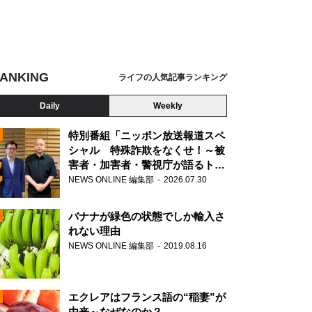
ANKING
ライフの人気記事ランキング
Daily
Weekly
特別番組「ニッポン放送報道スペ
シャル 特殊詐欺をなくせ！～被
害者・加害者・警視庁が語るトク
N
リュウの実態～」放送
NEWS ONLINE 編集部
2026.07.30
AD
バナナが緑色の状態でしか輸入さ
れない理由
NEWS ONLINE 編集部
2019.08.16
N
エクレアはフランス語の“稲妻”が
由来～なぜなのか？