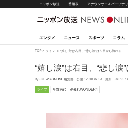
ニッポン放送
番組表
アナウンサー＆パーソナ
エンタメ
ニュース
スポーツ
コラム
TOP
ライフ
“嬉し涙”は右目、“悲し涙”は左目から流れる
“嬉し涙”は右目、“悲し涙
2018-07-03
2018-07-
By -
NEWS ONLINE 編集部
公開：
更新：
ライフ
草野満代 夕暮れWONDER4