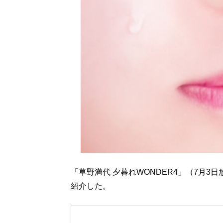
「草野満代 夕暮れWONDER4」（7月
紹介した。