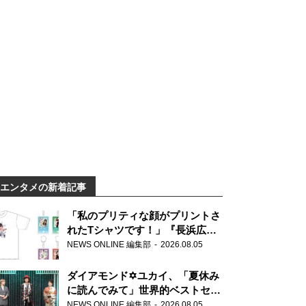
エンタメの新着記事
「私のプリティな顔がプリントさ
れたTシャツです！」『長浜広奈
天下無双』初の番組グッズ発売
NEWS ONLINE 編集部
2026.08.05
ダイアモンド✡ユカイ、「夏休み
に読んでみて」世界的ベストセラ
ー『アナスタシア』を紹介
NEWS ONLINE 編集部
2026.08.05