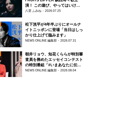
演！ この遊び、やってはいけま
せん。
八雲 ふみね
2026.07.25
松下洸平が4年半ぶりにオールナ
イトニッポンに登場「当日はしっ
かり仕上げて臨みます」
NEWS ONLINE 編集部
2026.07.31
N
朝井リョウ、知花くららが特別審
査員を務めたエッセイコンテスト
の特別番組「#いまあなたに伝え
たいこと」
NEWS ONLINE 編集部
2026.08.04
N