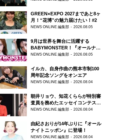
GREEN×EXPO 2027まであと8ヶ
月！“花博”の魅力届けたい！#2
NEWS ONLINE 編集部
2026.08.05
9月は世界を舞台に活躍する
BABYMONSTER！『オールナイ
トニッポンPODCAST』月替わり
NEWS ONLINE 編集部
2026.08.05
パーソナリティ
イルカ、自身作曲の熊本市制100
周年記念ソングをオンエア
NEWS ONLINE 編集部
2026.08.04
朝井リョウ、知花くららが特別審
査員を務めたエッセイコンテスト
の特別番組「#いまあなたに伝え
NEWS ONLINE 編集部
2026.08.04
たいこと」
由紀さおりが14年ぶりに『オール
ナイトニッポン』に登場！
NEWS ONLINE 編集部
2026.08.04