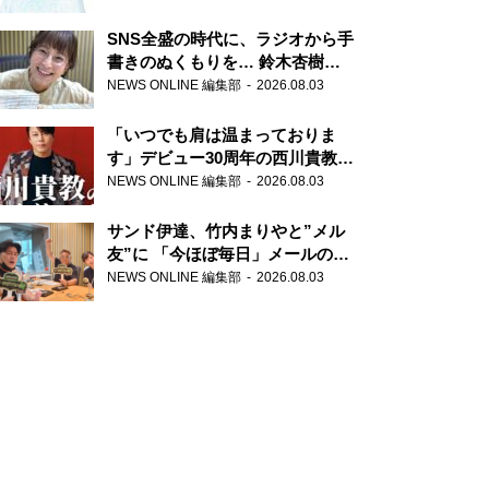
SNS全盛の時代に、ラジオから手
書きのぬくもりを… 鈴木杏樹の
直筆はがきが届く！
NEWS ONLINE 編集部
2026.08.03
『MUSIC10』こちら有楽町駅前
郵便局
「いつでも肩は温まっておりま
す」デビュー30周年の西川貴教が
『オールナイトニッポン』に登
NEWS ONLINE 編集部
2026.08.03
場！
サンド伊達、竹内まりやと”メル
友”に 「今ほぼ毎日」メールのや
り取り明かす
NEWS ONLINE 編集部
2026.08.03