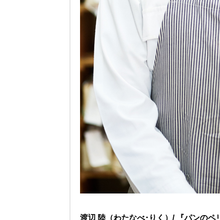
渡辺 陸（わたなべ･りく）/ 『パンの