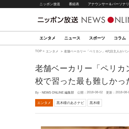
ニッポン放送
番組表
アナウンサー＆パーソナ
エンタメ
ニュース
スポーツ
コラム
TOP
エンタメ
老舗ベーカリー「ペリカン」4代目主人がパ
老舗ベーカリー「ペリカ
校で習った最も難しかっ
2018-08-02
2018-08-
By -
NEWS ONLINE 編集部
公開：
更新：
エンタメ
黒木瞳のあさナビ
黒木瞳