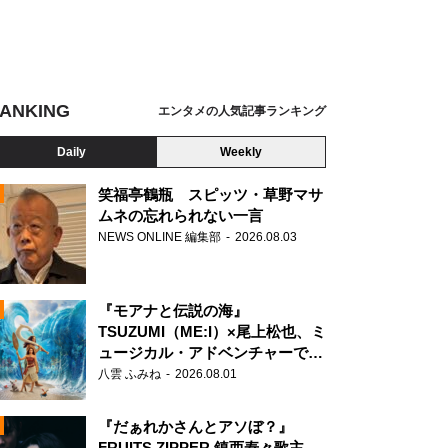
ANKING
エンタメの人気記事ランキング
Daily
Weekly
笑福亭鶴瓶 スピッツ・草野マサ
ムネの忘れられない一言
NEWS ONLINE 編集部
2026.08.03
N
『モアナと伝説の海』
TSUZUMI（ME:I）×尾上松也、ミ
ュージカル・アドベンチャーで美
声を響かせる
八雲 ふみね
2026.08.01
『だぁれかさんとアソぼ？』
FRUITS ZIPPER 鎮西寿々歌主