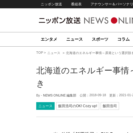
ニッポン放送
番組表
アナウンサー＆パーソナ
エンタメ
ニュース
スポーツ
コラム
TOP
ニュース
北海道のエネルギー事情～原発という選択肢
北海道のエネルギー事情
き
2018-09-18
2021-01-
By -
NEWS ONLINE 編集部
公開：
更新：
ニュース
飯田浩司のOK! Cozy up!
飯田浩司