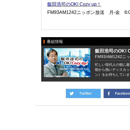
飯田浩司のOK! Cozy up！
FM93AM1242ニッポン放送 月-金 6:00
番組情報
飯田浩司のOK! Co
FM93/AM1242ニ
忙しい現代人の朝に最
朝から熱いディスカッ
ン）をお待ちしていま