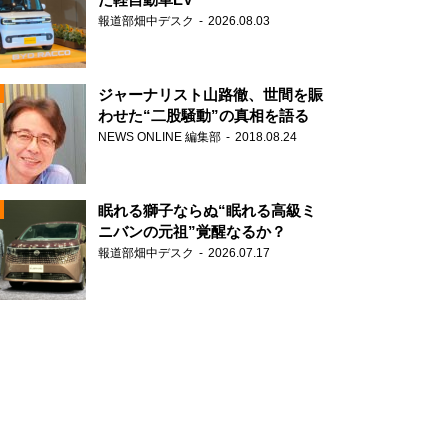
報道部畑中デスク
2026.08.03
ジャーナリスト山路徹、世間を賑
わせた“二股騒動”の真相を語る
NEWS ONLINE 編集部
2018.08.24
N
眠れる獅子ならぬ“眠れる高級ミ
ニバンの元祖”覚醒なるか？
報道部畑中デスク
2026.07.17
N