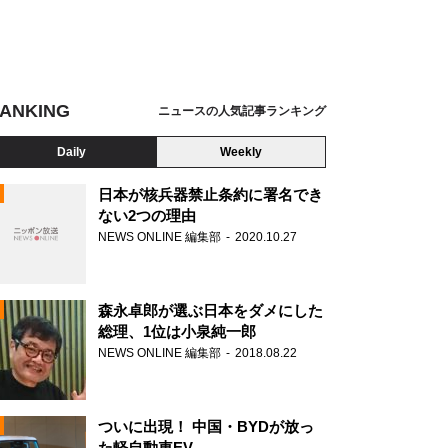
ANKING
ニュースの人気記事ランキング
Daily
Weekly
日本が核兵器禁止条約に署名でき
ない2つの理由
NEWS ONLINE 編集部
2020.10.27
N
森永卓郎が選ぶ日本をダメにした
総理、1位は小泉純一郎
NEWS ONLINE 編集部
2018.08.22
ついに出現！ 中国・BYDが放っ
た軽自動車EV