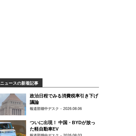
ニュースの新着記事
政治日程でみる消費税率引き下げ
議論
報道部畑中デスク
2026.08.06
ついに出現！ 中国・BYDが放っ
た軽自動車EV
報道部畑中デスク
2026.08.03