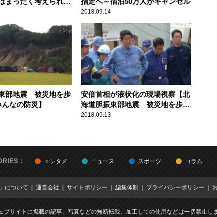
はまったく考えられな
指定へ～宿泊50万人がキャンセル
2018.09.14
東部地震 被災地を歩
安倍首相が液状化の現場視察【北
みんなの防災】
海道胆振東部地震 被災地を歩く
（2）】
2018.09.13
ORIES：
エンタメ
ニュース
スポーツ
コラム
E」について
運営会社
サイトポリシー
編集体制
プライバシーポリシー
ェブサイトに掲載の記事、写真などの無断転載、加工しての使用などは一切禁止し