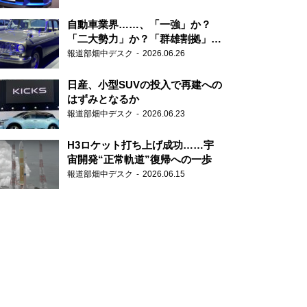
自動車業界……、「一強」か？
「二大勢力」か？「群雄割拠」
か？
報道部畑中デスク
2026.06.26
日産、小型SUVの投入で再建への
はずみとなるか
報道部畑中デスク
2026.06.23
H3ロケット打ち上げ成功……宇
宙開発“正常軌道”復帰への一歩
報道部畑中デスク
2026.06.15