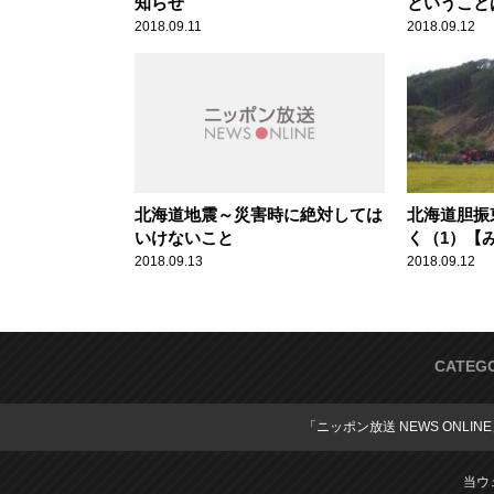
知らせ
ということ
いのか
2018.09.11
2018.09.12
北海道地震～災害時に絶対しては
北海道胆振
いけないこと
く（1）【
2018.09.13
2018.09.12
CATEG
「ニッポン放送 NEWS ONLIN
当ウ