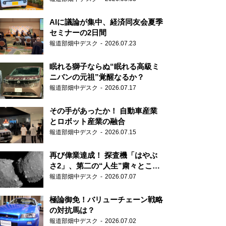
AIに議論が集中、経済同友会夏季
セミナーの2日間
報道部畑中デスク
2026.07.23
眠れる獅子ならぬ“眠れる高級ミ
ニバンの元祖”覚醒なるか？
報道部畑中デスク
2026.07.17
その手があったか！ 自動車産業
とロボット産業の融合
報道部畑中デスク
2026.07.15
再び偉業達成！ 探査機「はやぶ
さ2」、第二の“人生”粛々とこな
す
報道部畑中デスク
2026.07.07
極論御免！バリューチェーン戦略
の対抗馬は？
報道部畑中デスク
2026.07.02