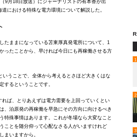
up!」（9月18日放送）にジャーナリストの有本香が出
海道における特殊な電力環境について解説した。
へ
R
したままになっている苫東厚真発電所について、1
かったことから、早ければ今日にも再稼働させる方
トということで、全体から考えるとさほど大きくはな
定するということです。
すれば、とりあえずは電力需要を上回っていくとい
は、泊原発の再稼働を早急にその方向に向けるべき
う特殊事情はあります。これが冬場なら大変なこと
うことを随分仰って心配なさる人がいますけれど
しまいますから。