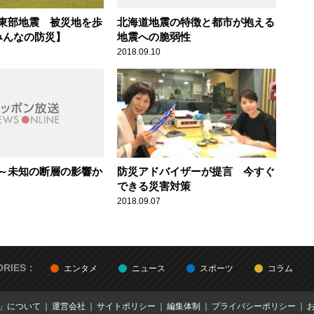
東部地震 被災地を歩
北海道地震の特徴と都市が抱える
みんなの防災】
地震への脆弱性
2018.09.10
～未知の断層の影響か
防災アドバイザーが提言 今すぐ
できる災害対策
2018.09.07
ORIES：
エンタメ
ニュース
スポーツ
コラム
E」について
運営会社
サイトポリシー
編集体制
プライバシーポリシー