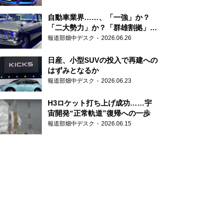
自動車業界……、「一強」か？
「二大勢力」か？「群雄割拠」
か？
報道部畑中デスク
2026.06.26
日産、小型SUVの投入で再建への
はずみとなるか
報道部畑中デスク
2026.06.23
H3ロケット打ち上げ成功……宇
宙開発“正常軌道”復帰への一歩
報道部畑中デスク
2026.06.15