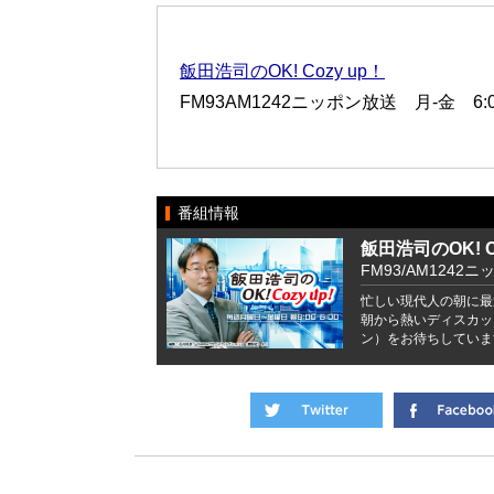
飯田浩司のOK! Cozy up！
FM93AM1242ニッポン放送 月-金 6:00
番組情報
飯田浩司のOK! Co
FM93/AM1242ニ
忙しい現代人の朝に最
朝から熱いディスカッ
ン）をお待ちしていま