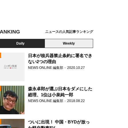
ANKING
ニュースの人気記事ランキング
Daily
Weekly
日本が核兵器禁止条約に署名でき
ない2つの理由
NEWS ONLINE 編集部
2020.10.27
N
森永卓郎が選ぶ日本をダメにした
総理、1位は小泉純一郎
NEWS ONLINE 編集部
2018.08.22
ついに出現！ 中国・BYDが放っ
た軽自動車EV