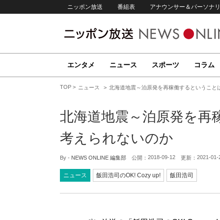
ニッポン放送
番組表
アナウンサー＆パーソナ
エンタメ
ニュース
スポーツ
コラム
TOP
ニュース
北海道地震～泊原発を再稼働するということ
北海道地震～泊原発を再
考えられないのか
2018-09-12
2021-01-
By -
NEWS ONLINE 編集部
公開：
更新：
ニュース
飯田浩司のOK! Cozy up!
飯田浩司