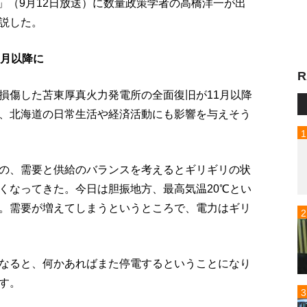
up!」（9月12日放送）に数量政策学者の高橋洋一が出
説した。
1月以降に
R
損傷した苫東厚真火力発電所の全面復旧が11月以降
、北海道の日常生活や経済活動にも影響を与えそう
の、需要と供給のバランスを考えるとギリギリの状
くなってきた。今日は胆振地方、最高気温20℃とい
。需要が増えてしまうというところで、電力はギリ
なると、何かあればまた停電するということになり
す。