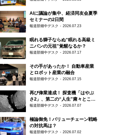
AIに議論が集中、経済同友会夏季
セミナーの2日間
報道部畑中デスク
2026.07.23
眠れる獅子ならぬ“眠れる高級ミ
ニバンの元祖”覚醒なるか？
報道部畑中デスク
2026.07.17
その手があったか！ 自動車産業
とロボット産業の融合
報道部畑中デスク
2026.07.15
再び偉業達成！ 探査機「はやぶ
さ2」、第二の“人生”粛々とこな
す
報道部畑中デスク
2026.07.07
極論御免！バリューチェーン戦略
の対抗馬は？
報道部畑中デスク
2026.07.02