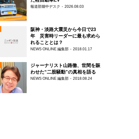
報道部畑中デスク
2026.08.03
阪神・淡路大震災から今日で23
年 災害時リーダーに最も求めら
れることとは？
N
NEWS ONLINE 編集部
2018.01.17
ジャーナリスト山路徹、世間を賑
わせた“二股騒動”の真相を語る
NEWS ONLINE 編集部
2018.08.24
N