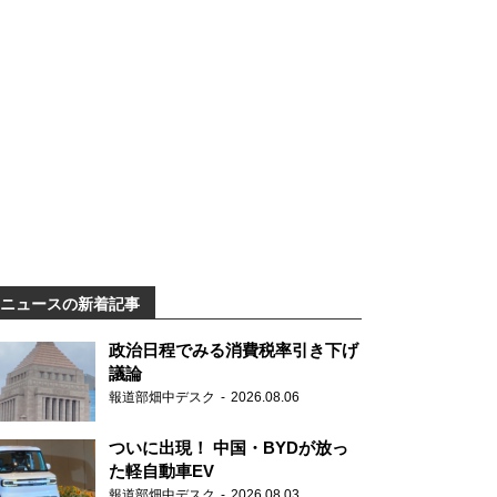
ニュースの新着記事
政治日程でみる消費税率引き下げ
議論
報道部畑中デスク
2026.08.06
ついに出現！ 中国・BYDが放っ
た軽自動車EV
報道部畑中デスク
2026.08.03