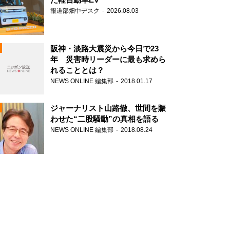
報道部畑中デスク
2026.08.03
阪神・淡路大震災から今日で23
年 災害時リーダーに最も求めら
れることとは？
N
NEWS ONLINE 編集部
2018.01.17
ジャーナリスト山路徹、世間を賑
わせた“二股騒動”の真相を語る
NEWS ONLINE 編集部
2018.08.24
N