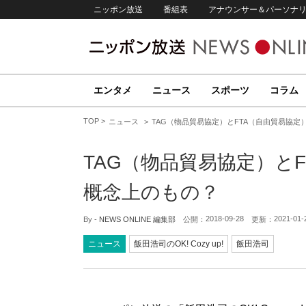
ニッポン放送
番組表
アナウンサー＆パーソナ
エンタメ
ニュース
スポーツ
コラム
TOP
ニュース
TAG（物品貿易協定）とFTA（自由貿易協
TAG（物品貿易協定）と
概念上のもの？
2018-09-28
2021-01-
By -
NEWS ONLINE 編集部
公開：
更新：
ニュース
飯田浩司のOK! Cozy up!
飯田浩司