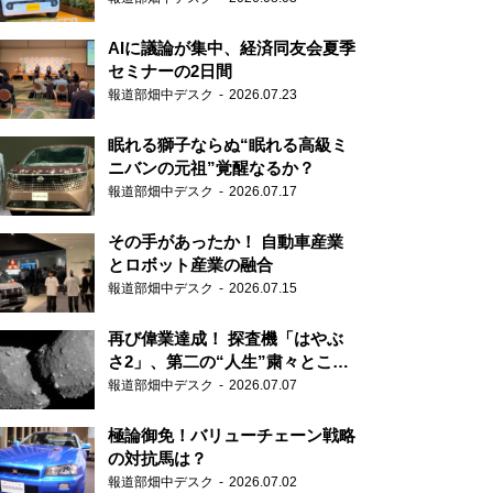
AIに議論が集中、経済同友会夏季
セミナーの2日間
報道部畑中デスク
2026.07.23
眠れる獅子ならぬ“眠れる高級ミ
ニバンの元祖”覚醒なるか？
報道部畑中デスク
2026.07.17
その手があったか！ 自動車産業
とロボット産業の融合
報道部畑中デスク
2026.07.15
再び偉業達成！ 探査機「はやぶ
さ2」、第二の“人生”粛々とこな
す
報道部畑中デスク
2026.07.07
極論御免！バリューチェーン戦略
の対抗馬は？
報道部畑中デスク
2026.07.02