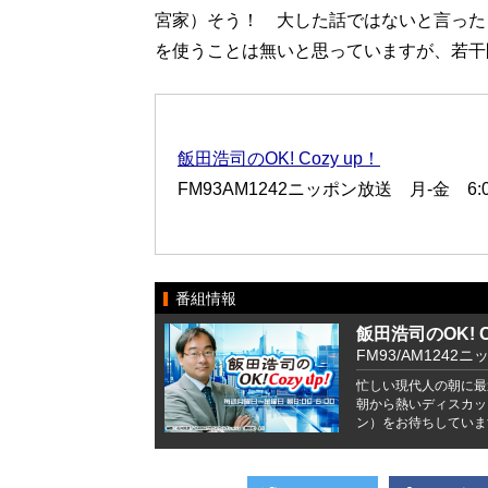
宮家）そう！ 大した話ではないと言った
を使うことは無いと思っていますが、若干
飯田浩司のOK! Cozy up！
FM93AM1242ニッポン放送 月-金 6:00
番組情報
飯田浩司のOK! Co
FM93/AM1242ニ
忙しい現代人の朝に最
朝から熱いディスカッ
ン）をお待ちしていま