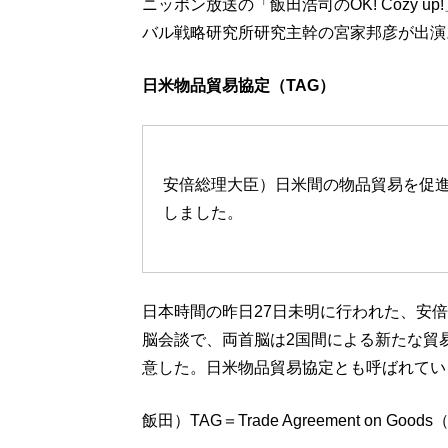
ニッポン放送の「飯田浩司のOK! Cozy 
バル戦略研究所研究主幹の宮家邦彦が出演
日米物品貿易協定（TAG）
安倍総理大臣）日米間の物品貿易を促進
しました。
日本時間の昨日27日未明に行われた、安
脳会談で、両首脳は2国間による新たな貿
意した。日米物品貿易協定とも呼ばれてい
飯田）TAG＝Trade Agreement on