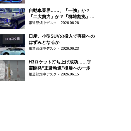
自動車業界……、「一強」か？
「二大勢力」か？「群雄割拠」
か？
報道部畑中デスク
2026.06.26
日産、小型SUVの投入で再建への
はずみとなるか
報道部畑中デスク
2026.06.23
H3ロケット打ち上げ成功……宇
宙開発“正常軌道”復帰への一歩
報道部畑中デスク
2026.06.15