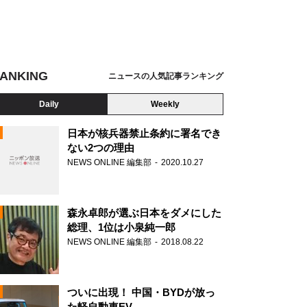
ANKING
ニュースの人気記事ランキング
Daily
Weekly
日本が核兵器禁止条約に署名でき
ない2つの理由
NEWS ONLINE 編集部
2020.10.27
N
森永卓郎が選ぶ日本をダメにした
総理、1位は小泉純一郎
NEWS ONLINE 編集部
2018.08.22
ついに出現！ 中国・BYDが放っ
た軽自動車EV