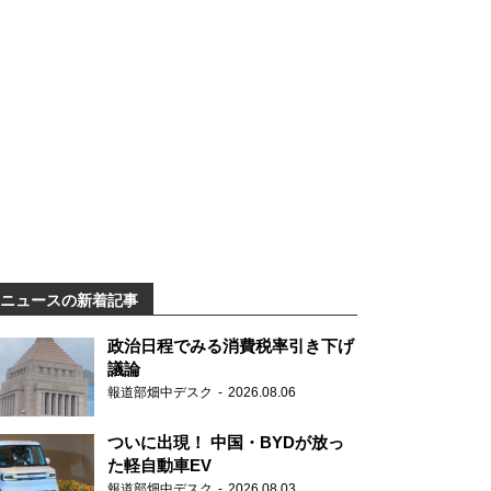
ニュースの新着記事
政治日程でみる消費税率引き下げ
議論
報道部畑中デスク
2026.08.06
ついに出現！ 中国・BYDが放っ
た軽自動車EV
報道部畑中デスク
2026.08.03