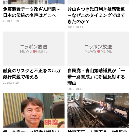
免震装置データ改ざん問題～
片山さつき氏口利き疑惑報道
日本の伝統の名声はどこへ
～なぜこのタイミングで出て
きたのか？
2018.10.19
2018.10.19
融資のリスクと不正をスルガ
自民党・青山繁晴議員が「一
銀行問題で考える
帯一路賛成」に断固反対する
理由
2018.08.15
2018.10.18