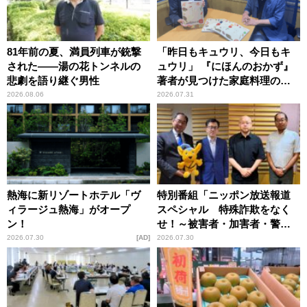
81年前の夏、満員列車が銃撃
「昨日もキュウリ、今日もキ
された――湯の花トンネルの
ュウリ」 『にほんのおかず』
悲劇を語り継ぐ男性
著者が見つけた家庭料理の知
恵
2026.08.06
2026.07.31
熱海に新リゾートホテル「ヴ
特別番組「ニッポン放送報道
ィラージュ熱海」がオープ
スペシャル 特殊詐欺をなく
ン！
せ！～被害者・加害者・警視
庁が語るトクリュウの実態
2026.07.30
AD
2026.07.30
～」放送