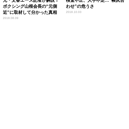
元・文春エース記者が解説！
検査不正、人手不足…“帳尻合
ボクシング山根会長の“元側
わせ”の危うさ
近”に取材して分かった真相
2018.10.03
2018.08.09