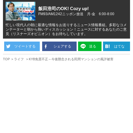
飯田浩司のOK! Cozy up!
FM93/AM1242ニッポン放送 月-金 6:00-8:00
忙しい現代人の朝に最適な情報をお送りするニュース情報番組。多彩なコメ
ンテーターと朝から熱いディスカッション！ニュースに対するあなたのご意
見（リスナーズオピニオン）をお待ちしています。
ツイートする
シェアする
送る
はてな
TOP
ライフ
KYB免震不正～今後懸念される民間マンションの風評被害