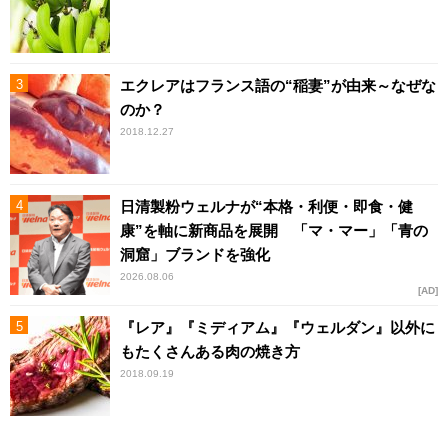
エクレアはフランス語の“稲妻”が由来～なぜな
のか？
2018.12.27
日清製粉ウェルナが“本格・利便・即食・健
康”を軸に新商品を展開 「マ・マー」「青の
洞窟」ブランドを強化
2026.08.06
AD
『レア』『ミディアム』『ウェルダン』以外に
もたくさんある肉の焼き方
2018.09.19