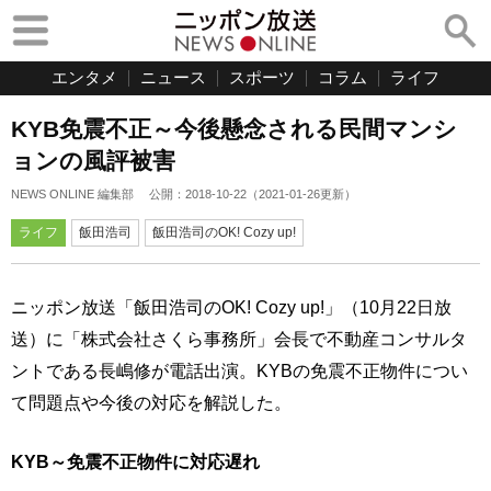
エンタメ
ニュース
スポーツ
コラム
ライフ
KYB免震不正～今後懸念される民間マンシ
ョンの風評被害
NEWS ONLINE 編集部
公開：
2018-10-22
（
2021-01-26
更新）
ライフ
飯田浩司
飯田浩司のOK! Cozy up!
ニッポン放送「飯田浩司のOK! Cozy up!」（10月22日放
送）に「株式会社さくら事務所」会長で不動産コンサルタ
ントである長嶋修が電話出演。KYBの免震不正物件につい
て問題点や今後の対応を解説した。
KYB～免震不正物件に対応遅れ