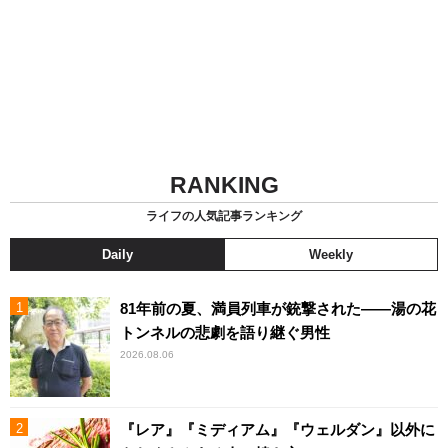
RANKING
ライフの人気記事ランキング
Daily
Weekly
81年前の夏、満員列車が銃撃された――湯の花
トンネルの悲劇を語り継ぐ男性
2026.08.06
『レア』『ミディアム』『ウェルダン』以外に