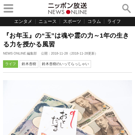
エンタメ
ニュース
スポーツ
コラム
ライフ
『お年玉』の“玉”は魂や霊の力～1年の生き
る力を授かる風習
NEWS ONLINE 編集部
公開：
2018-11-28
（
2018-11-28
更新）
ライフ
鈴木杏樹
鈴木杏樹のいってらっしゃい