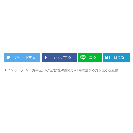
ツイートする
シェアする
送る
はてな
TOP
ライフ
『お年玉』の“玉”は魂や霊の力～1年の生きる力を授かる風習