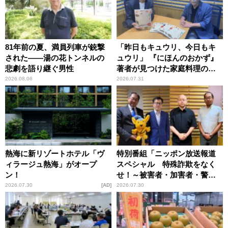
81年前の夏、満員列車が銃撃
「昨日もキュウリ、今日もキ
された――湯の花トンネルの
ュウリ」 『にほんのおかず』
悲劇を語り継ぐ男性
著者が見つけた家庭料理の知
恵
2026.08.06
2026.07.31
熱海に新リゾートホテル「ヴ
特別番組「ニッポン放送報道
ィラージュ熱海」がオープ
スペシャル 特殊詐欺をなく
ン！
せ！～被害者・加害者・警視
庁が語るトクリュウの実態
2026.07.30
AD
2026.07.30
～」放送