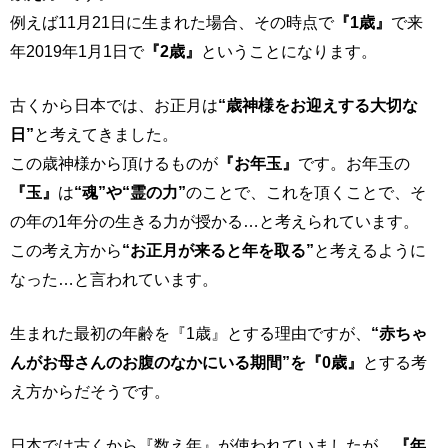
例えば11月21日に生まれた場合、その時点で
『1歳』
で来
年2019年1月1日で
『2歳』
ということになります。
古くから日本では、お正月は
“歳神様をお迎えする大切な
日”
と考えてきました。
この歳神様から頂けるものが
『お年玉』
です。お年玉の
『玉』
は
“魂”や“霊の力”
のことで、これを頂くことで、そ
の年の1年分の生きる力が授かる…と考えられています。
この考え方から
“お正月が来ると年を取る”
と考えるように
なった…と言われています。
生まれた最初の年齢を『1歳』とする理由ですが、
“赤ちゃ
んがお母さんのお腹のなかにいる期間”を『0歳』
とする考
え方からだそうです。
日本では古くから『数え年』が使われていましたが、
『年