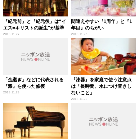
『紀元前』と『紀元後』は“イ
間違えやすい『1周年』と『1
エス=キリストの誕生”が基準
年目』のちがい
2018.11.27
2018.11.26
「金継ぎ」などに代表される
『漆器』を家庭で使う注意点
『漆』を使った修復
は「長時間、水につけ置きし
ないこと」
2018.11.23
2018.11.22