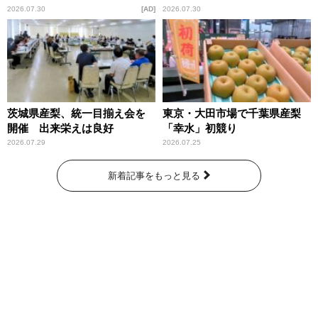
庁が語るトクリュウの実態
2026.07.30
AD
2026.07.30
～」放送
茨城県産梨、統一目揃え会を
東京・大田市場で千葉県産梨
開催 出来栄えは良好
「幸水」初競り
2026.07.29
2026.07.25
新着記事をもっと見る