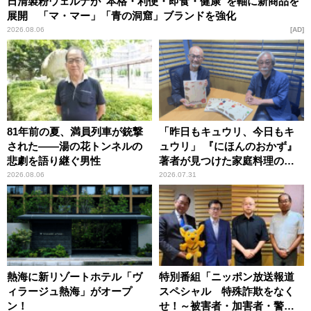
日清製粉ウェルナが“本格・利便・即食・健康”を軸に新商品を
展開 「マ・マー」「青の洞窟」ブランドを強化
2026.08.06
AD
81年前の夏、満員列車が銃撃
「昨日もキュウリ、今日もキ
された――湯の花トンネルの
ュウリ」 『にほんのおかず』
悲劇を語り継ぐ男性
著者が見つけた家庭料理の知
恵
2026.08.06
2026.07.31
熱海に新リゾートホテル「ヴ
特別番組「ニッポン放送報道
ィラージュ熱海」がオープ
スペシャル 特殊詐欺をなく
ン！
せ！～被害者・加害者・警視