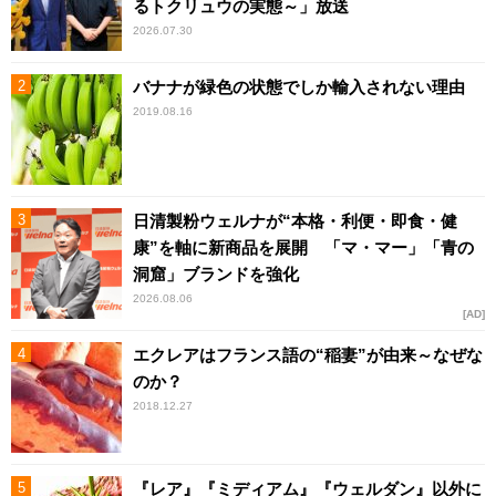
るトクリュウの実態～」放送
2026.07.30
バナナが緑色の状態でしか輸入されない理由
2019.08.16
日清製粉ウェルナが“本格・利便・即食・健
康”を軸に新商品を展開 「マ・マー」「青の
洞窟」ブランドを強化
2026.08.06
AD
エクレアはフランス語の“稲妻”が由来～なぜな
のか？
2018.12.27
『レア』『ミディアム』『ウェルダン』以外に