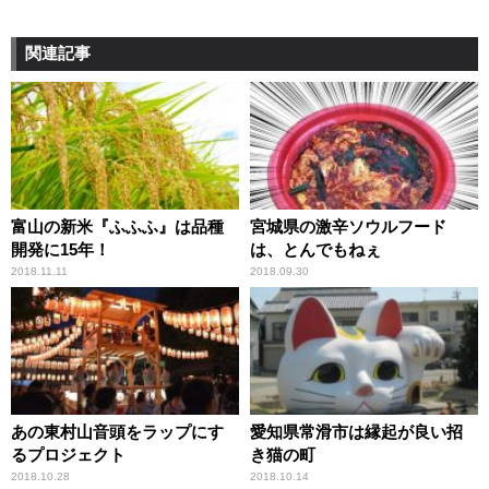
関連記事
富山の新米『ふふふ』は品種
宮城県の激辛ソウルフード
開発に15年！
は、とんでもねぇ
2018.11.11
2018.09.30
あの東村山音頭をラップにす
愛知県常滑市は縁起が良い招
るプロジェクト
き猫の町
2018.10.28
2018.10.14