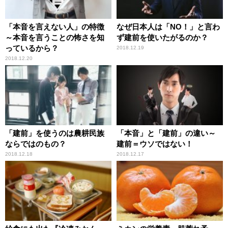
「本音を言えない人」の特徴
なぜ日本人は「NO！」と言わ
～本音を言うことの怖さを知
ず建前を使いたがるのか？
っているから？
2018.12.19
2018.12.20
「建前」を使うのは農耕民族
「本音」と「建前」の違い～
ならではのもの？
建前＝ウソではない！
2018.12.18
2018.12.17