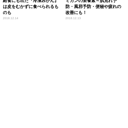
給食にも出た『冷凍みかん』
ミカンの栄養素～肌荒れ予
は皮をむかずに食べられるも
防・風邪予防・便秘や疲れの
のも
改善にも！
2018.12.14
2018.12.13