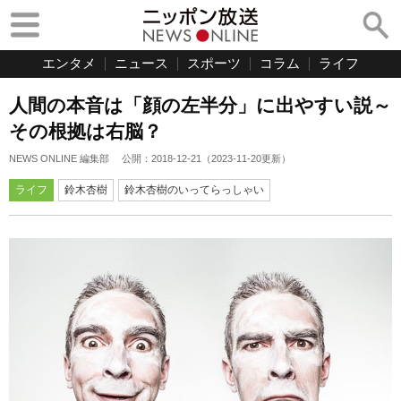
エンタメ
ニュース
スポーツ
コラム
ライフ
人間の本音は「顔の左半分」に出やすい説～
その根拠は右脳？
NEWS ONLINE 編集部
公開：
2018-12-21
（
2023-11-20
更新）
ライフ
鈴木杏樹
鈴木杏樹のいってらっしゃい