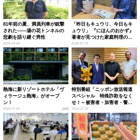
81年前の夏、満員列車が銃撃
「昨日もキュウリ、今日もキ
された――湯の花トンネルの
ュウリ」 『にほんのおかず』
悲劇を語り継ぐ男性
著者が見つけた家庭料理の知
恵
2026.08.06
2026.07.31
熱海に新リゾートホテル「ヴ
特別番組「ニッポン放送報道
ィラージュ熱海」がオープ
スペシャル 特殊詐欺をなく
ン！
せ！～被害者・加害者・警視
庁が語るトクリュウの実態
2026.07.30
AD
2026.07.30
～」放送