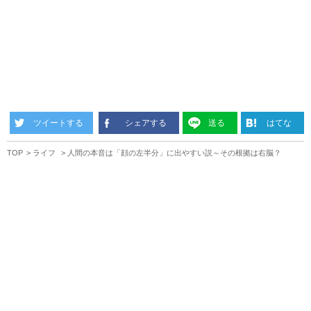
ツイートする
シェアする
送る
はてな
TOP
ライフ
人間の本音は「顔の左半分」に出やすい説～その根拠は右脳？