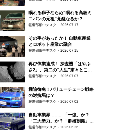
眠れる獅子ならぬ“眠れる高級ミ
ニバンの元祖”覚醒なるか？
報道部畑中デスク
2026.07.17
その手があったか！ 自動車産業
とロボット産業の融合
報道部畑中デスク
2026.07.15
再び偉業達成！ 探査機「はやぶ
さ2」、第二の“人生”粛々とこな
す
報道部畑中デスク
2026.07.07
極論御免！バリューチェーン戦略
の対抗馬は？
報道部畑中デスク
2026.07.02
自動車業界……、「一強」か？
「二大勢力」か？「群雄割拠」
か？
報道部畑中デスク
2026.06.26