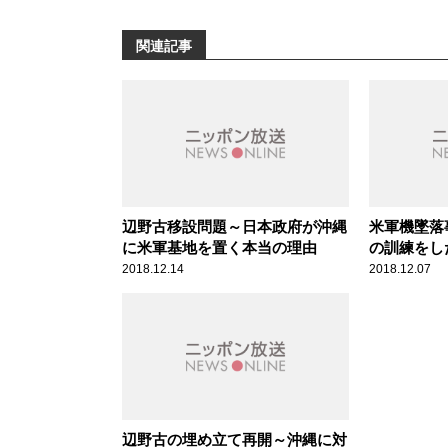
関連記事
辺野古移設問題～日本政府が沖縄
米軍機墜落
に米軍基地を置く本当の理由
の訓練をし
2018.12.14
2018.12.07
辺野古の埋め立て再開～沖縄に対