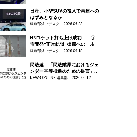
日産、小型SUVの投入で再建への
はずみとなるか
報道部畑中デスク
2026.06.23
H3ロケット打ち上げ成功……宇
宙開発“正常軌道”復帰への一歩
報道部畑中デスク
2026.06.15
民放連 「民放業界におけるジェ
ンダー平等推進のための提言」を
公表
NEWS ONLINE 編集部
2026.06.12