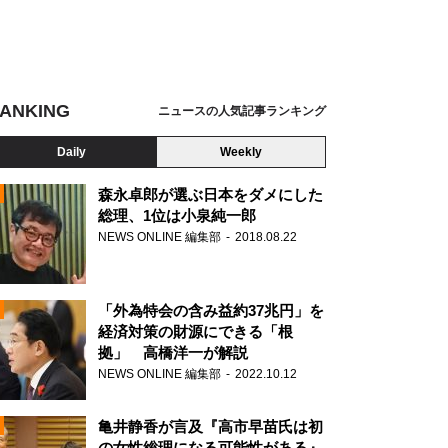
ANKING
ニュースの人気記事ランキング
Daily
Weekly
森永卓郎が選ぶ日本をダメにした
総理、1位は小泉純一郎
NEWS ONLINE 編集部
2018.08.22
N
「外為特会の含み益約37兆円」を
経済対策の財源にできる「根
拠」 高橋洋一が解説
NEWS ONLINE 編集部
2022.10.12
亀井静香が言及『高市早苗氏は初
の女性総理になる可能性がある』