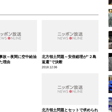
事故～夜間に空中給油
北方領土問題～安倍総理が“２島
た理由
返還”で決断
2018.12.06
北方領土問題とセットで求められ