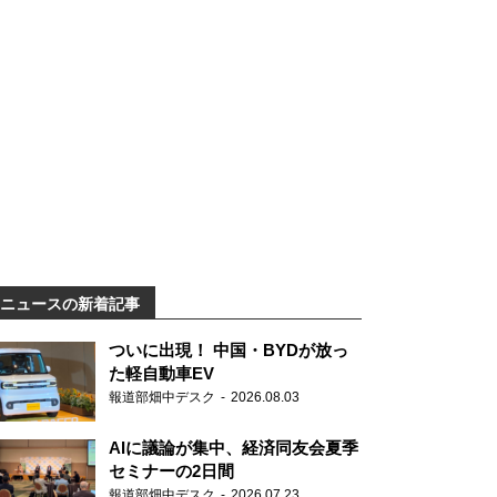
ニュースの新着記事
ついに出現！ 中国・BYDが放っ
た軽自動車EV
報道部畑中デスク
2026.08.03
AIに議論が集中、経済同友会夏季
セミナーの2日間
報道部畑中デスク
2026.07.23