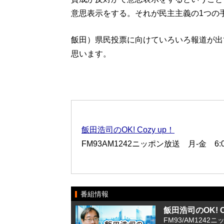
意思表示をする。それが民主主義の1つの
飯田）県民投票に向けていろいろ報道が出
思います。
飯田浩司のOK! Cozy up！
FM93AM1242ニッポン放送 月-金 6:00
番組情報
飯田浩司のOK! Co
FM93/AM1242ニ