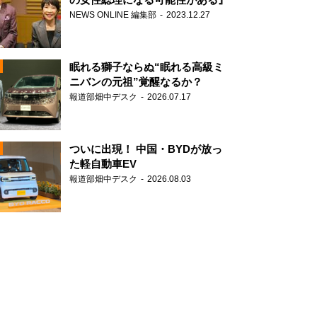
NEWS ONLINE 編集部
2023.12.27
眠れる獅子ならぬ“眠れる高級ミ
ニバンの元祖”覚醒なるか？
報道部畑中デスク
2026.07.17
N
ついに出現！ 中国・BYDが放っ
た軽自動車EV
報道部畑中デスク
2026.08.03
N