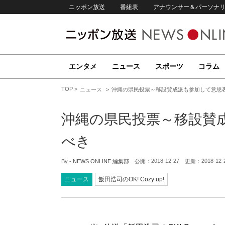
ニッポン放送
番組表
アナウンサー＆パーソナ
エンタメ
ニュース
スポーツ
コラム
TOP
ニュース
沖縄の県民投票～移設賛成派も参加して意思
沖縄の県民投票～移設賛
べき
2018-12-27
2018-12-
By -
NEWS ONLINE 編集部
公開：
更新：
ニュース
飯田浩司のOK! Cozy up!