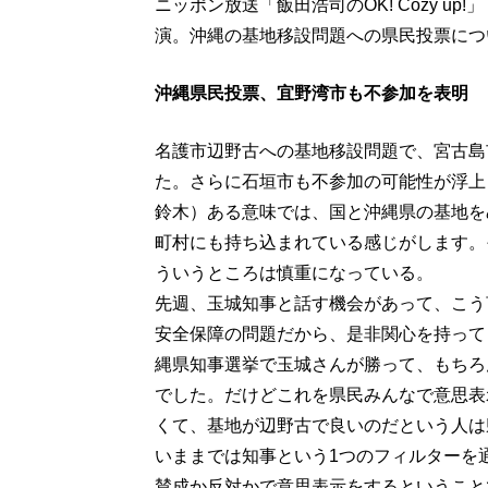
ニッポン放送「飯田浩司のOK! Cozy u
演。沖縄の基地移設問題への県民投票につ
沖縄県民投票、宜野湾市も不参加を表明
名護市辺野古への基地移設問題で、宮古島
た。さらに石垣市も不参加の可能性が浮上
鈴木）ある意味では、国と沖縄県の基地を
町村にも持ち込まれている感じがします。
ういうところは慎重になっている。
先週、玉城知事と話す機会があって、こう
安全保障の問題だから、是非関心を持って
縄県知事選挙で玉城さんが勝って、もちろ
でした。だけどこれを県民みんなで意思表
くて、基地が辺野古で良いのだという人は
いままでは知事という1つのフィルターを
賛成か反対かで意思表示をするということ