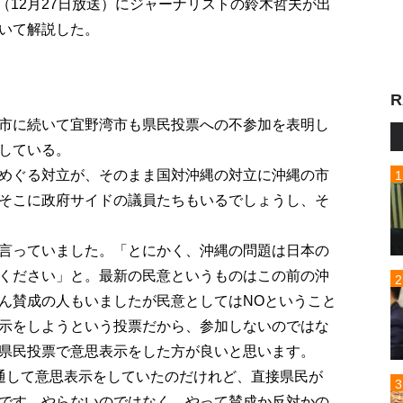
p!」（12月27日放送）にジャーナリストの鈴木哲夫が出
いて解説した。
R
市に続いて宜野湾市も県民投票への不参加を表明し
している。
めぐる対立が、そのまま国対沖縄の対立に沖縄の市
そこに政府サイドの議員たちもいるでしょうし、そ
言っていました。「とにかく、沖縄の問題は日本の
ください」と。最新の民意というものはこの前の沖
ん賛成の人もいましたが民意としてはNOということ
示をしようという投票だから、参加しないのではな
県民投票で意思表示をした方が良いと思います。
通して意思表示をしていたのだけれど、直接県民が
です。やらないのではなく、やって賛成か反対かの