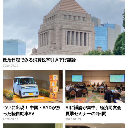
政治日程でみる消費税率引き下げ議論
2026.08.06
ついに出現！ 中国・BYDが放
AIに議論が集中、経済同友会
った軽自動車EV
夏季セミナーの2日間
2026.08.03
2026.07.23