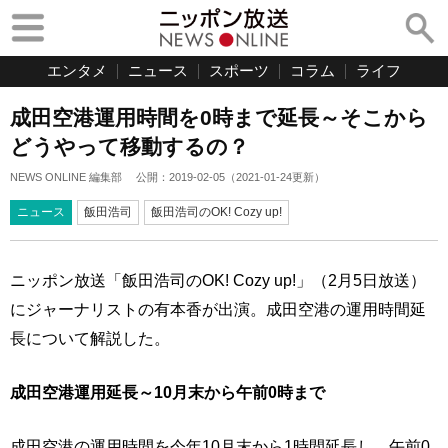
エンタメ
ニュース
スポーツ
コラム
ライフ
成田空港運用時間を0時まで延長～そこから
どうやって移動するの？
NEWS ONLINE 編集部
公開：
2019-02-05
（
2021-01-24
更新）
ニュース
飯田浩司
飯田浩司のOK! Cozy up!
ニッポン放送「飯田浩司のOK! Cozy up!」（2月5日放送）
にジャーナリストの有本香が出演。成田空港の運用時間延
長について解説した。
成田空港運用延長～10月末から午前0時まで
成田空港の運用時間を今年10月末から1時間延長し、午前0