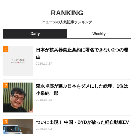
RANKING
ニュースの人気記事ランキング
Daily
Weekly
日本が核兵器禁止条約に署名できない2つの理
由
2020.10.27
森永卓郎が選ぶ日本をダメにした総理、1位は
小泉純一郎
2018.08.22
ついに出現！ 中国・BYDが放った軽自動車EV
2026.08.03