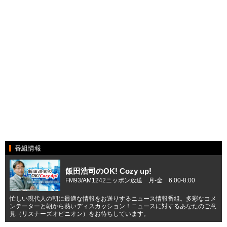
番組情報
飯田浩司のOK! Cozy up!
FM93/AM1242ニッポン放送 月-金 6:00-8:00
忙しい現代人の朝に最適な情報をお送りするニュース情報番組。多彩なコメ
ンテーターと朝から熱いディスカッション！ニュースに対するあなたのご意
見（リスナーズオピニオン）をお待ちしています。