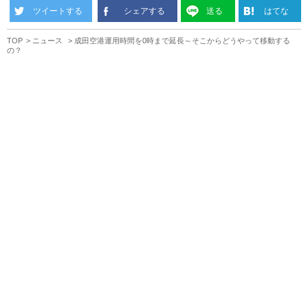
ツイートする
シェアする
送る
はてな
TOP
ニュース
成田空港運用時間を0時まで延長～そこからどうやって移動する
の？