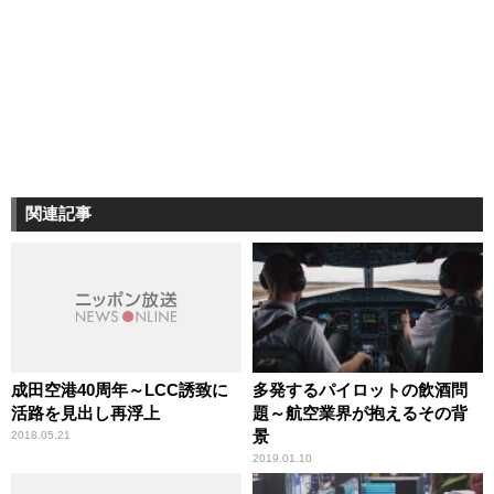
関連記事
成田空港40周年～LCC誘致に
多発するパイロットの飲酒問
活路を見出し再浮上
題～航空業界が抱えるその背
景
2018.05.21
2019.01.10