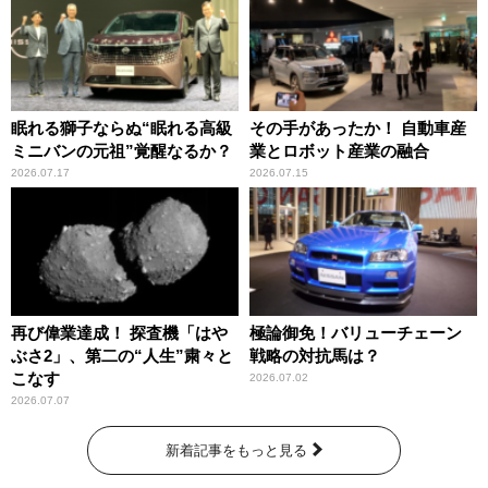
眠れる獅子ならぬ“眠れる高級
その手があったか！ 自動車産
ミニバンの元祖”覚醒なるか？
業とロボット産業の融合
2026.07.17
2026.07.15
再び偉業達成！ 探査機「はや
極論御免！バリューチェーン
ぶさ2」、第二の“人生”粛々と
戦略の対抗馬は？
こなす
2026.07.02
2026.07.07
新着記事をもっと見る