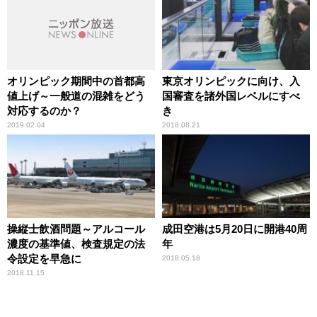
オリンピック期間中の首都高
東京オリンピックに向け、入
値上げ～一般道の混雑をどう
国審査を諸外国レベルにすべ
対応するのか？
き
2019.02.04
2018.08.21
操縦士飲酒問題～アルコール
成田空港は5月20日に開港40周
濃度の基準値、検査規定の法
年
令設定を早急に
2018.05.18
2018.11.15