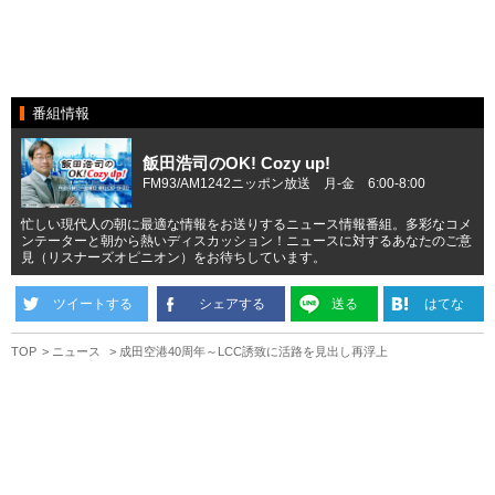
番組情報
飯田浩司のOK! Cozy up!
FM93/AM1242ニッポン放送 月-金 6:00-8:00
忙しい現代人の朝に最適な情報をお送りするニュース情報番組。多彩なコメ
ンテーターと朝から熱いディスカッション！ニュースに対するあなたのご意
見（リスナーズオピニオン）をお待ちしています。
ツイートする
シェアする
送る
はてな
TOP
ニュース
成田空港40周年～LCC誘致に活路を見出し再浮上