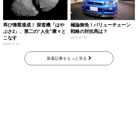
再び偉業達成！ 探査機「はや
極論御免！バリューチェーン
ぶさ2」、第二の“人生”粛々と
戦略の対抗馬は？
こなす
2026.07.02
2026.07.07
新着記事をもっと見る