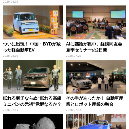
2026.08.06
ついに出現！ 中国・BYDが放
AIに議論が集中、経済同友会
った軽自動車EV
夏季セミナーの2日間
2026.08.03
2026.07.23
眠れる獅子ならぬ“眠れる高級
その手があったか！ 自動車産
ミニバンの元祖”覚醒なるか？
業とロボット産業の融合
2026.07.17
2026.07.15