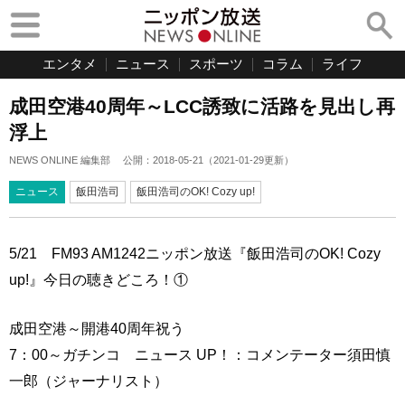
エンタメ
ニュース
スポーツ
コラム
ライフ
成田空港40周年～LCC誘致に活路を見出し再
浮上
NEWS ONLINE 編集部
公開：
2018-05-21
（
2021-01-29
更新）
ニュース
飯田浩司
飯田浩司のOK! Cozy up!
5/21 FM93 AM1242ニッポン放送『飯田浩司のOK! Cozy
up!』今日の聴きどころ！①
成田空港～開港40周年祝う
7：00～ガチンコ ニュース UP！：コメンテーター須田慎
一郎（ジャーナリスト）