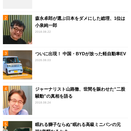
森永卓郎が選ぶ日本をダメにした総理、1位は
小泉純一郎
2018.08.22
ついに出現！ 中国・BYDが放った軽自動車EV
2026.08.03
ジャーナリスト山路徹、世間を賑わせた“二股
騒動”の真相を語る
2018.08.24
眠れる獅子ならぬ“眠れる高級ミニバンの元