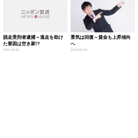
脱走受刑者逮捕～逃走を助け
景気は回復～賃金も上昇傾向
た要因は空き家!?
へ
2018.05.01
2018.04.25