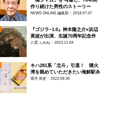
作り続けた男性のストーリー
NEWS ONLINE 編集部
2018.07.07
N
『ゴジラ−1.0』神木隆之介×浜辺
美波が出演、生誕70周年記念作
八雲 ふみね
2023.11.04
キハ281系「北斗」引退！ 噴火
湾を眺めていただきたい海鮮駅弁
望月 崇史
2022.09.30