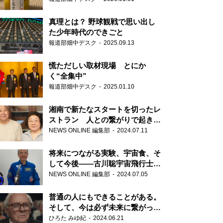
真理とは？ 野球観戦で思い出し
た少年時代のできごと
報道部畑中デスク
2025.09.13
慌ただしい取材現場 とにか
く“全集中”
報道部畑中デスク
2025.01.10
湘南で新たなスタートを切ったレ
ストラン 人との繋がりで起きた
奇跡
NEWS ONLINE 編集部
2024.07.11
将来につながる実験、宇宙食、そ
して今後――古川聡宇宙飛行士単
独インタビュー
NEWS ONLINE 編集部
2024.07.05
普通の人にもできることがある。
そして、今は必ず未来に繋がって
いく……『ONE LIFE 奇跡が繋い
ひろた みゆ紀
2024.06.21