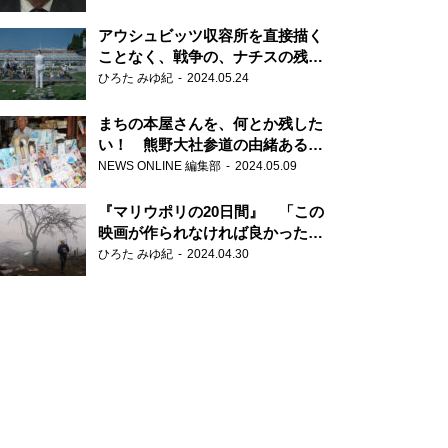
だ6000の命』
アウシュビッツ収容所を直接描く
ことなく、戦争の、ナチスの残虐
さが見える映画 『関心領域』
ひろた みゆ紀
2024.05.24
まちの本屋さんを、何とか残した
い！ 熊野大社参道の由緒ある書
店・三代目の強い思い
NEWS ONLINE 編集部
2024.05.09
『マリウポリの20日間』 「この
映画が作られなければ良かった」
と語る監督
ひろた みゆ紀
2024.04.30