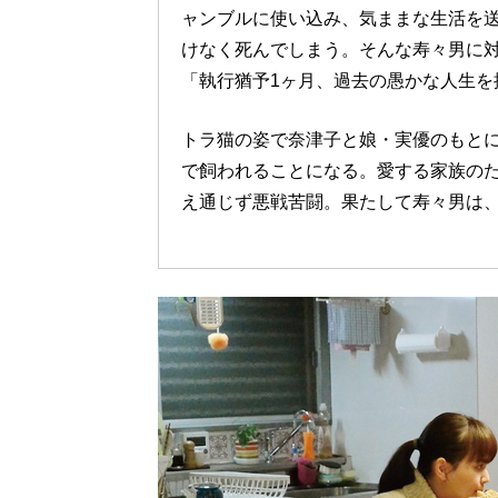
ャンブルに使い込み、気ままな生活を
けなく死んでしまう。そんな寿々男に
「執行猶予1ヶ月、過去の愚かな人生を
トラ猫の姿で奈津子と娘・実優のもとに
で飼われることになる。愛する家族の
え通じず悪戦苦闘。果たして寿々男は