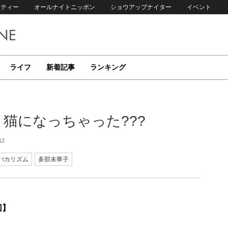
リティー
オールナイトニッポン
ショウアップナイター
イベント
ライフ
新着記事
ランキング
光が、猫になっちゃった???
12
バカリズム
多部未華子
回】