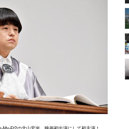
-My-Ft2の北山宏光。映画初出演にして初主演！