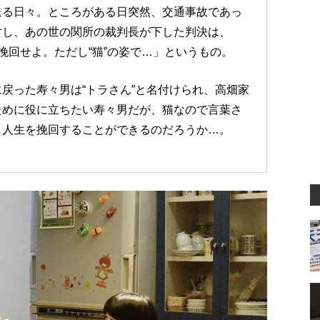
送る日々。ところがある日突然、交通事故であっ
対し、あの世の関所の裁判長が下した判決は、
挽回せよ。ただし“猫”の姿で…」というもの。
戻った寿々男は“トラさん”と名付けられ、高畑家
ために役に立ちたい寿々男だが、猫なので言葉さ
、人生を挽回することができるのだろうか…。