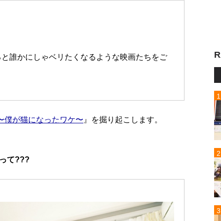
R
ると誰かにしゃベリたくなるような映画たちをご
〜僕が猫になったワケ〜
』を掘り起こします。
て???