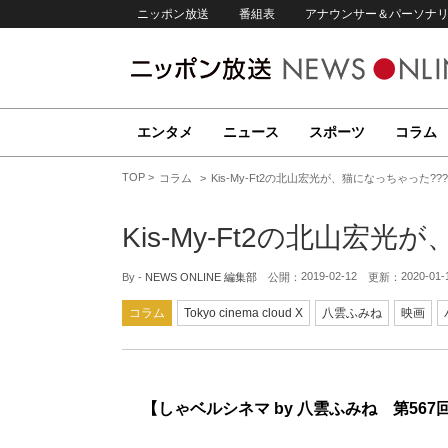
ニッポン放送
番組表
アナウンサー＆パーソナ
エンタメ
ニュース
スポーツ
コラム
TOP
コラム
Kis-My-Ft2の北山宏光が、猫になっちゃった???
Kis-My-Ft2の北山宏
2019-02-12
2020-01-
By -
NEWS ONLINE 編集部
公開：
更新：
コラム
Tokyo cinema cloud X
八雲ふみね
映画
【しゃベルシネマ by 八雲ふみね 第567