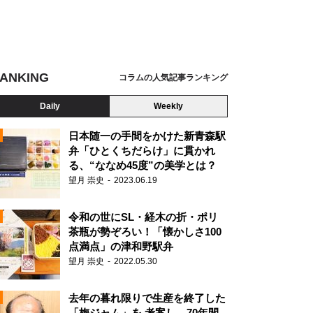
ANKING
コラムの人気記事ランキング
Daily
Weekly
日本随一の手間をかけた新青森駅
弁「ひとくちだらけ」に貫かれ
る、“ななめ45度”の美学とは？
望月 崇史
2023.06.19
令和の世にSL・経木の折・ポリ
茶瓶が勢ぞろい！「懐かしさ100
点満点」の津和野駅弁
望月 崇史
2022.05.30
N
去年の暮れ限りで生産を終了した
「梅ジャム」を 考案し、70年間