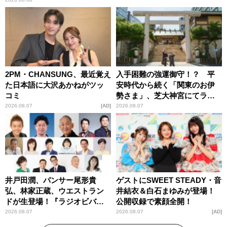
2PM・CHANSUNG、最近覚え
入手困難の強運御守！？ 平
た日本語に大沢あかねがツッ
安時代から続く「関東のお伊
コミ
勢さま」、芝大神宮にてラン
パンプスが合格祈願！
2026.08.07
AD
2026.08.07
井戸田潤、パンサー尾形貴
ゲストにSWEET STEADY・音
弘、林家正蔵、ウエストラン
井結衣＆白石まゆみが登場！
ドが生登場！『ラジオビバリ
公開収録で素顔全開！
ー昼ズ』
2026.08.07
2026.08.07
AD