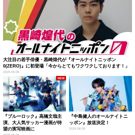
大注目の若手俳優・黒崎煌代が『オールナイトニッポン
0(ZERO)』に初登場「今からとてもワクワクしております！」
2026.08.08
NEW
『ブルーロック』高橋文哉主
『中島健人のオールナイトニ
演、大人気サッカー漫画が待
ッポン』放送決定！
望の実写映画に
2026.08.08
2026.08.08