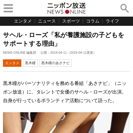
エンタメ
ニュース
スポーツ
コラム
ライフ
サヘル・ローズ「私が養護施設の子どもを
サポートする理由」
NEWS ONLINE 編集部
公開：
2019-04-11
（
2019-04-11
更新）
エンタメ
黒木瞳
黒木瞳のあさナビ
黒木瞳がパーソナリティを務める番組「あさナビ」（ニッ
ポン放送）に、タレントで女優のサヘル・ローズが出演。
自身が行っているボランティア活動について語った。