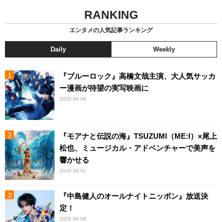
RANKING
エンタメの人気記事ランキング
Daily
Weekly
『ブルーロック』高橋文哉主演、大人気サッカ
ー漫画が待望の実写映画に
2026.08.08
『モアナと伝説の海』TSUZUMI（ME:I）×尾上
松也、ミュージカル・アドベンチャーで美声を
響かせる
2026.08.01
『中島健人のオールナイトニッポン』放送決
定！
2026.08.08