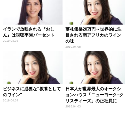
イランで放映される『おし
落札価格20万円～世界的に注
ん』は視聴率80パーセント
目される南アフリカのワイン
の味
2019.04.08
2019.04.05
ビジネスに必要な“教養として
日本人が世界最大のオークシ
のワイン”
ョンハウス「ニューヨーク･ク
リスティーズ」の正社員にな
2019.04.04
るまで
2019.04.03