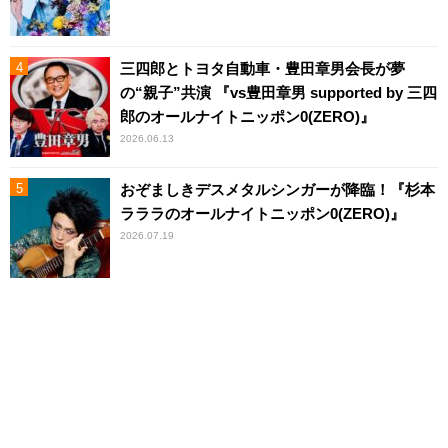
三四郎とトヨタ自動車・豊田章男会長が夢
の“親子”共演 『vs豊田章男 supported by 三四
郎のオールナイトニッポン0(ZERO)』
2026.06.13
おぞましきデスメタルシンガーが降臨！『杉本
ラララのオールナイトニッポン0(ZERO)』
2026.07.19