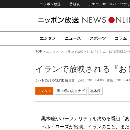
ニッポン放送
番組表
アナウンサー＆パーソナ
エンタメ
ニュース
スポーツ
コラム
TOP
エンタメ
イランで放映される『おしん』は視聴率80パ
イランで放映される『お
2019-04-08
2019-04-
By -
NEWS ONLINE 編集部
公開：
更新：
エンタメ
黒木瞳のあさナビ
黒木瞳
黒木瞳がパーソナリティを務める番組「あ
ヘル・ローズが出演。イランのこと、また