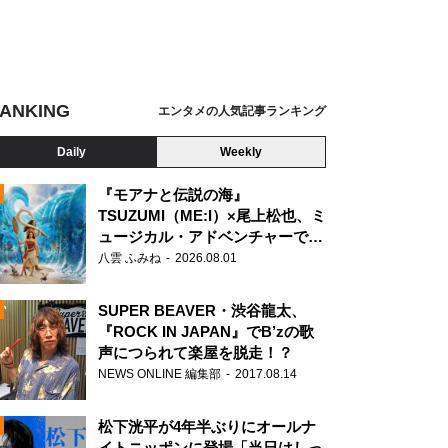
ANKING
エンタメの人気記事ランキング
Daily
Weekly
『モアナと伝説の海』
TSUZUMI（ME:I）×尾上松也、ミ
ュージカル・アドベンチャーで美
N
声を響かせる
八雲 ふみね
2026.08.01
SUPER BEAVER・渋谷龍太、
『ROCK IN JAPAN』でB’zの歌
声につられて楽屋を脱走！？
NEWS ONLINE 編集部
2017.08.14
松下洸平が4年半ぶりにオールナ
イトニッポンに登場「当日はしっ