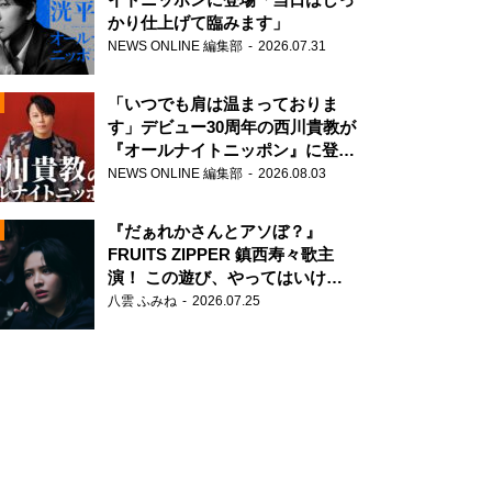
かり仕上げて臨みます」
NEWS ONLINE 編集部
2026.07.31
「いつでも肩は温まっておりま
す」デビュー30周年の西川貴教が
『オールナイトニッポン』に登
場！
NEWS ONLINE 編集部
2026.08.03
N
『だぁれかさんとアソぼ？』
FRUITS ZIPPER 鎮西寿々歌主
演！ この遊び、やってはいけま
せん。
八雲 ふみね
2026.07.25
N