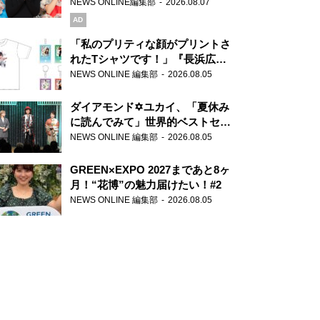
録で素顔全開！
NEWS ONLINE編集部
2026.08.07
AD
「私のプリティな顔がプリントさ
れたTシャツです！」『長浜広奈
天下無双』初の番組グッズ発売
NEWS ONLINE 編集部
2026.08.05
ダイアモンド✡ユカイ、「夏休み
に読んでみて」世界的ベストセラ
ー『アナスタシア』を紹介
NEWS ONLINE 編集部
2026.08.05
GREEN×EXPO 2027まであと8ヶ
月！“花博”の魅力届けたい！#2
NEWS ONLINE 編集部
2026.08.05