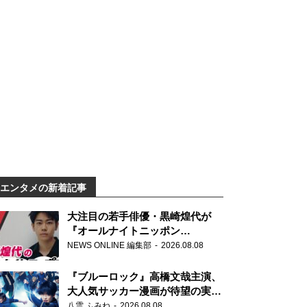
エンタメの新着記事
大注目の若手俳優・黒崎煌代が
『オールナイトニッポン
0(ZERO)』に初登場「今からとて
NEWS ONLINE 編集部
2026.08.08
もワクワクしております！」
『ブルーロック』高橋文哉主演、
大人気サッカー漫画が待望の実写
映画に
八雲 ふみね
2026.08.08