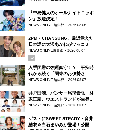
『中島健人のオールナイトニッポ
ン』放送決定！
NEWS ONLINE 編集部
2026.08.08
2PM・CHANSUNG、最近覚えた
日本語に大沢あかねがツッコミ
NEWS ONLINE編集部
2026.08.07
AD
入手困難の強運御守！？ 平安時
代から続く「関東のお伊勢さ
ま」、芝大神宮にてランパンプス
NEWS ONLINE 編集部
2026.08.07
が合格祈願！
井戸田潤、パンサー尾形貴弘、林
家正蔵、ウエストランドが生登
場！『ラジオビバリー昼ズ』
NEWS ONLINE 編集部
2026.08.07
ゲストにSWEET STEADY・音井
結衣＆白石まゆみが登場！公開収