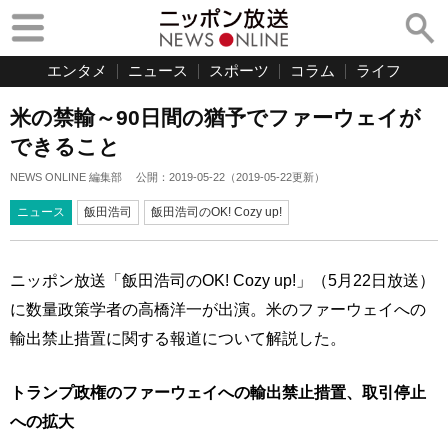
エンタメ
ニュース
スポーツ
コラム
ライフ
米の禁輸～90日間の猶予でファーウェイが
できること
NEWS ONLINE 編集部
公開：
2019-05-22
（
2019-05-22
更新）
ニュース
飯田浩司
飯田浩司のOK! Cozy up!
ニッポン放送「飯田浩司のOK! Cozy up!」（5月22日放送）
に数量政策学者の高橋洋一が出演。米のファーウェイへの
輸出禁止措置に関する報道について解説した。
トランプ政権のファーウェイへの輸出禁止措置、取引停止
への拡大