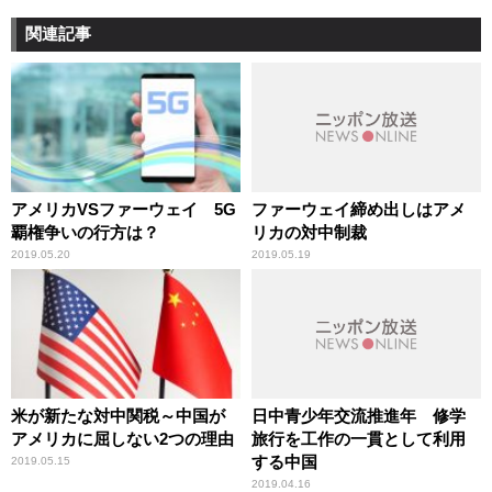
関連記事
アメリカVSファーウェイ 5G
ファーウェイ締め出しはアメ
覇権争いの行方は？
リカの対中制裁
2019.05.20
2019.05.19
米が新たな対中関税～中国が
日中青少年交流推進年 修学
アメリカに屈しない2つの理由
旅行を工作の一貫として利用
する中国
2019.05.15
2019.04.16