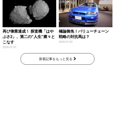
再び偉業達成！ 探査機「はや
極論御免！バリューチェーン
ぶさ2」、第二の“人生”粛々と
戦略の対抗馬は？
こなす
2026.07.02
2026.07.07
新着記事をもっと見る