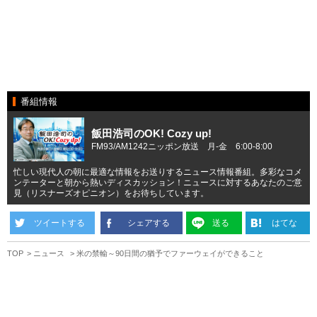
番組情報
飯田浩司のOK! Cozy up!
FM93/AM1242ニッポン放送 月-金 6:00-8:00
忙しい現代人の朝に最適な情報をお送りするニュース情報番組。多彩なコメ
ンテーターと朝から熱いディスカッション！ニュースに対するあなたのご意
見（リスナーズオピニオン）をお待ちしています。
ツイートする
シェアする
送る
はてな
TOP
ニュース
米の禁輸～90日間の猶予でファーウェイができること