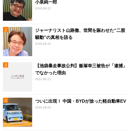
小泉純一郎
2018.08.22
ジャーナリスト山路徹、世間を賑わせた“二股
騒動”の真相を語る
2018.08.24
【池袋暴走事故公判】飯塚幸三被告が「逮捕」
でなかった理由
2021.06.21
ついに出現！ 中国・BYDが放った軽自動車EV
2026.08.03