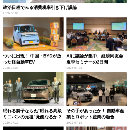
政治日程でみる消費税率引き下げ議論
2026.08.06
ついに出現！ 中国・BYDが放
AIに議論が集中、経済同友会
った軽自動車EV
夏季セミナーの2日間
2026.08.03
2026.07.23
眠れる獅子ならぬ“眠れる高級
その手があったか！ 自動車産
ミニバンの元祖”覚醒なるか？
業とロボット産業の融合
2026.07.17
2026.07.15