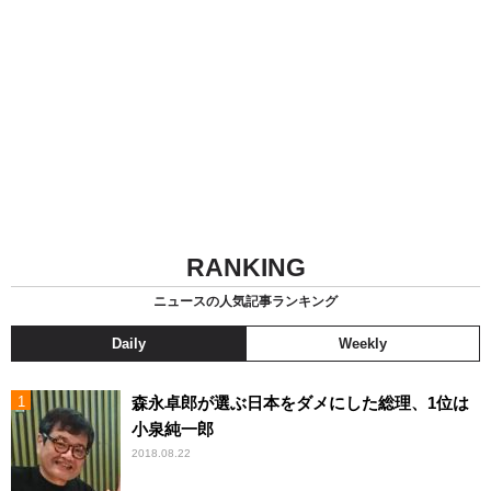
RANKING
ニュースの人気記事ランキング
Daily
Weekly
森永卓郎が選ぶ日本をダメにした総理、1位は
小泉純一郎
2018.08.22