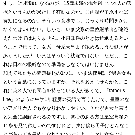
すし、1つ問題になるのが、15歳未満の御年齢でご本人の選
択というものが果たして有効なのか。ご両親が了承すれば
有効になるのか。そういう意味でも、じっくり時間をかけ
なくてはいけない。しかも、いま父系の皇位継承者が途絶
えたわけではありません。小泉政権のときは途絶えるとい
うことで焦って、女系、母系天皇まで認めるような動きが
ありましたが、いまはそういう状況ではない。ただし、こ
れは日本の根幹なので準備をしなくてはいけません。
加えて私たちの問題提起の1つに、いま法律用語で男系女系
という言葉になっていますが、それを変えませんかと。こ
れは英米人でも関心を持っている人が多くて、「father’s
line」のように中学1年程度の英語で言うだけで、皇室のな
いアメリカ人でもかなりわかりやすい。それが男女と言う
と完全に誤解されるのですよ。関心のある方は皇室典範の
15条を見て欲しいのですけれど、実は僕ら男子はどんなこ
とがあっても皇族になれないのですよ。しかし女性です