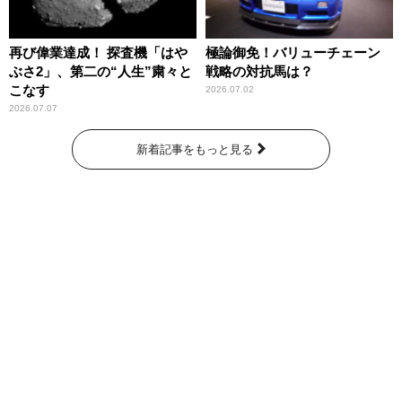
再び偉業達成！ 探査機「はや
極論御免！バリューチェーン
ぶさ2」、第二の“人生”粛々と
戦略の対抗馬は？
こなす
2026.07.02
2026.07.07
新着記事をもっと見る