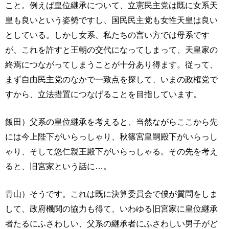
こと。例えば皇位継承について、立憲民主党は既に女系天
皇も良いという姿勢ですし、国民民主党も女性天皇は良い
としている。しかし女系、私たちの言い方では母系です
が、これを許すと王朝の交代になってしまって、天皇家の
終焉につながってしまうことが十分あり得ます。従って、
まず自由民主党のなかで一致点を探して、いまの政権党で
すから、立法措置につなげることを目指しています。
飯田）父系の皇位継承を考えると、当然ながらここから先
には今上陛下がいらっしゃり、秋篠宮皇嗣殿下がいらっし
ゃり、そして悠仁親王殿下がいらっしゃる。その先を考え
ると、旧宮家という話に…。
青山）そうです。これは既に決算委員会で僕が質問をしま
して、政府機関の協力も得て、いわゆる旧宮家に皇位継承
者たるにふさわしい、父系の継承者にふさわしい男子がど