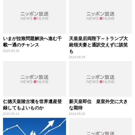
いまが拉致問題解決へ進む千
天皇皇后両陛下～トランプ大
載一遇のチャンス
統領夫妻と通訳交えずに談笑
も
2019.05.28
2019.05.28
仁徳天皇陵古墳を世界遺産登
新天皇即位 皇室外交に大き
録してもよいものか
な期待
2019.05.14
2019.05.02