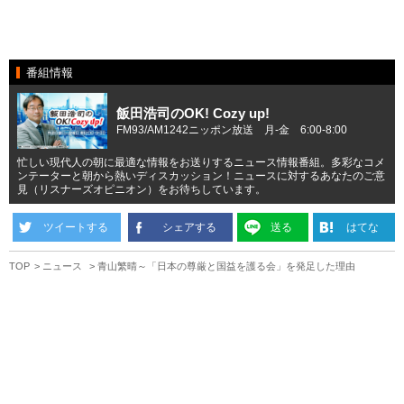
番組情報
飯田浩司のOK! Cozy up!
FM93/AM1242ニッポン放送 月-金 6:00-8:00
忙しい現代人の朝に最適な情報をお送りするニュース情報番組。多彩なコメ
ンテーターと朝から熱いディスカッション！ニュースに対するあなたのご意
見（リスナーズオピニオン）をお待ちしています。
ツイートする
シェアする
送る
はてな
TOP
ニュース
青山繁晴～「日本の尊厳と国益を護る会」を発足した理由