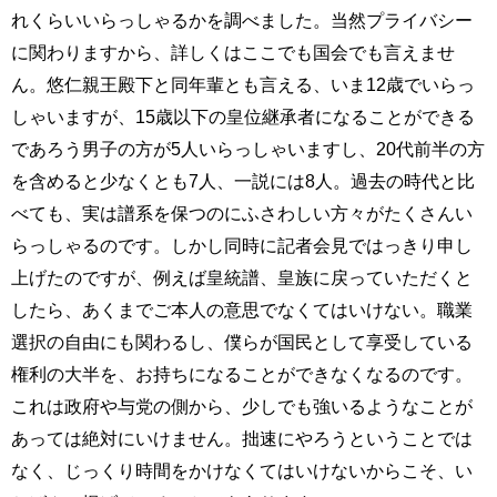
れくらいいらっしゃるかを調べました。当然プライバシー
に関わりますから、詳しくはここでも国会でも言えませ
ん。悠仁親王殿下と同年輩とも言える、いま12歳でいらっ
しゃいますが、15歳以下の皇位継承者になることができる
であろう男子の方が5人いらっしゃいますし、20代前半の方
を含めると少なくとも7人、一説には8人。過去の時代と比
べても、実は譜系を保つのにふさわしい方々がたくさんい
らっしゃるのです。しかし同時に記者会見ではっきり申し
上げたのですが、例えば皇統譜、皇族に戻っていただくと
したら、あくまでご本人の意思でなくてはいけない。職業
選択の自由にも関わるし、僕らが国民として享受している
権利の大半を、お持ちになることができなくなるのです。
これは政府や与党の側から、少しでも強いるようなことが
あっては絶対にいけません。拙速にやろうということでは
なく、じっくり時間をかけなくてはいけないからこそ、い