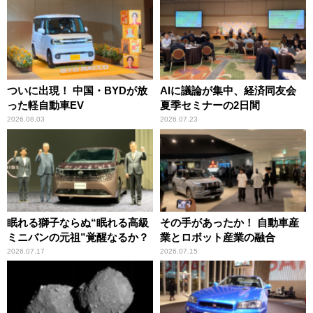
ついに出現！ 中国・BYDが放
AIに議論が集中、経済同友会
った軽自動車EV
夏季セミナーの2日間
2026.08.03
2026.07.23
眠れる獅子ならぬ“眠れる高級
その手があったか！ 自動車産
ミニバンの元祖”覚醒なるか？
業とロボット産業の融合
2026.07.17
2026.07.15