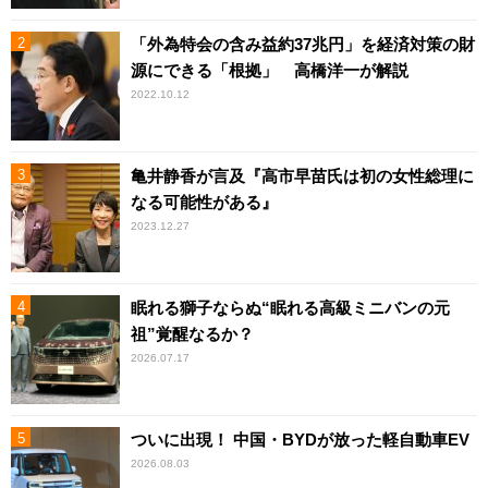
「外為特会の含み益約37兆円」を経済対策の財
源にできる「根拠」 高橋洋一が解説
2022.10.12
亀井静香が言及『高市早苗氏は初の女性総理に
なる可能性がある』
2023.12.27
眠れる獅子ならぬ“眠れる高級ミニバンの元
祖”覚醒なるか？
2026.07.17
ついに出現！ 中国・BYDが放った軽自動車EV
2026.08.03