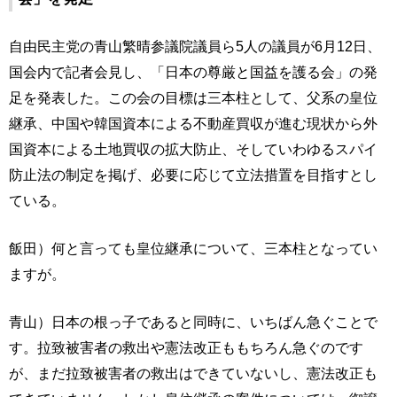
自由民主党の青山繁晴参議院議員ら5人の議員が6月12日、
国会内で記者会見し、「日本の尊厳と国益を護る会」の発
足を発表した。この会の目標は三本柱として、父系の皇位
継承、中国や韓国資本による不動産買収が進む現状から外
国資本による土地買収の拡大防止、そしていわゆるスパイ
防止法の制定を掲げ、必要に応じて立法措置を目指すとし
ている。
飯田）何と言っても皇位継承について、三本柱となってい
ますが。
青山）日本の根っ子であると同時に、いちばん急ぐことで
す。拉致被害者の救出や憲法改正ももちろん急ぐのです
が、まだ拉致被害者の救出はできていないし、憲法改正も