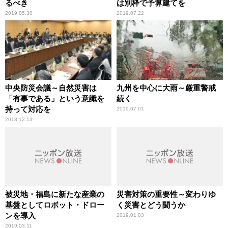
るべき
は別枠で予算建てを
2019.05.30
2019.07.22
中央防災会議～自然災害は
九州を中心に大雨～厳重警戒
「有事である」という意識を
続く
持って対応を
2019.07.01
2018.12.13
被災地・福島に新たな産業の
災害対策の重要性～変わりゆ
基盤としてロボット・ドロー
く災害とどう闘うか
ンを導入
2019.01.03
2019.03.11