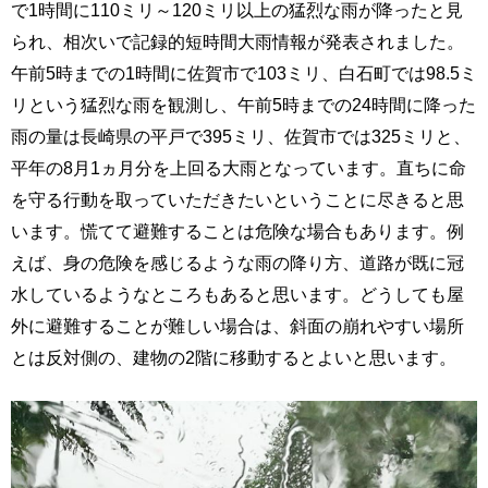
で1時間に110ミリ～120ミリ以上の猛烈な雨が降ったと見
られ、相次いで記録的短時間大雨情報が発表されました。
午前5時までの1時間に佐賀市で103ミリ、白石町では98.5ミ
リという猛烈な雨を観測し、午前5時までの24時間に降った
雨の量は長崎県の平戸で395ミリ、佐賀市では325ミリと、
平年の8月1ヵ月分を上回る大雨となっています。直ちに命
を守る行動を取っていただきたいということに尽きると思
います。慌てて避難することは危険な場合もあります。例
えば、身の危険を感じるような雨の降り方、道路が既に冠
水しているようなところもあると思います。どうしても屋
外に避難することが難しい場合は、斜面の崩れやすい場所
とは反対側の、建物の2階に移動するとよいと思います。