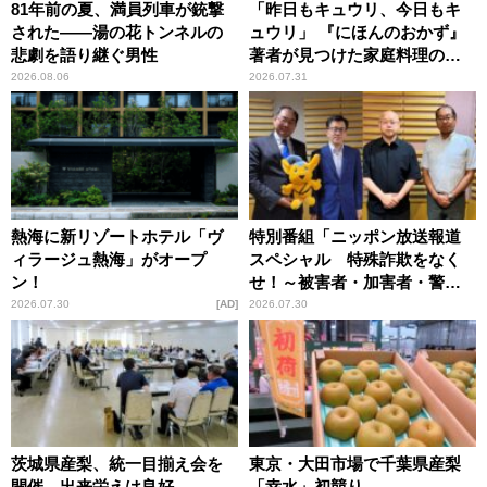
81年前の夏、満員列車が銃撃
「昨日もキュウリ、今日もキ
された――湯の花トンネルの
ュウリ」 『にほんのおかず』
悲劇を語り継ぐ男性
著者が見つけた家庭料理の知
恵
2026.08.06
2026.07.31
熱海に新リゾートホテル「ヴ
特別番組「ニッポン放送報道
ィラージュ熱海」がオープ
スペシャル 特殊詐欺をなく
ン！
せ！～被害者・加害者・警視
庁が語るトクリュウの実態
2026.07.30
AD
2026.07.30
～」放送
茨城県産梨、統一目揃え会を
東京・大田市場で千葉県産梨
開催 出来栄えは良好
「幸水」初競り