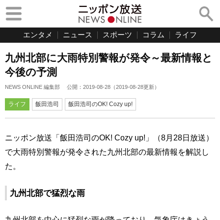
エンタメ
ニュース
スポーツ
コラム
ライフ
九州北部に大雨特別警報が発令～最新情報と
今後の予測
NEWS ONLINE 編集部
公開：
2019-08-28
（
2019-08-28
更新）
ライフ
飯田浩司
飯田浩司のOK! Cozy up!
ニッポン放送「飯田浩司のOK! Cozy up!」（8月28日放送）
で大雨特別警報が発令された九州北部の最新情報を解説し
た。
九州北部で猛烈な雨
九州北部を中心に猛烈な雨が降っており、気象庁はきょう