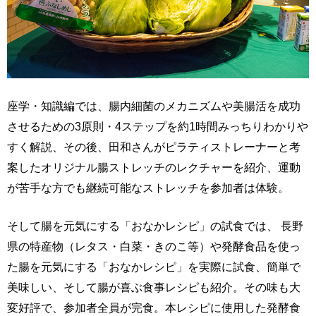
座学・知識編では、腸内細菌のメカニズムや美腸活を成功
させるための3原則・4ステップを約1時間みっちりわかりや
すく解説、その後、田和さんがピラティストレーナーと考
案したオリジナル腸ストレッチのレクチャーを紹介、運動
が苦手な方でも継続可能なストレッチを参加者は体験。
そして腸を元気にする「おなかレシピ」の試食では、 長野
県の特産物（レタス・白菜・きのこ等）や発酵食品を使っ
た腸を元気にする「おなかレシピ」を実際に試食、簡単で
美味しい、そして腸が喜ぶ食事レシピも紹介。その味も大
変好評で、参加者全員が完食。本レシピに使用した発酵食