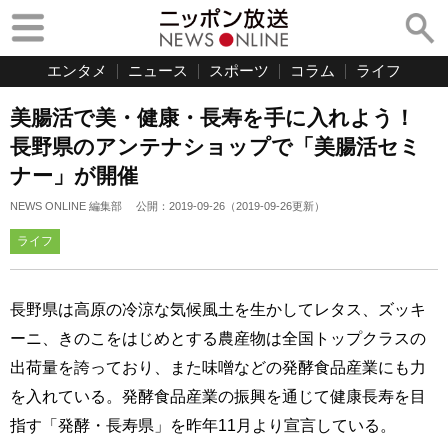
エンタメ
ニュース
スポーツ
コラム
ライフ
美腸活で美・健康・長寿を手に入れよう！
長野県のアンテナショップで「美腸活セミ
ナー」が開催
NEWS ONLINE 編集部
公開：
2019-09-26
（
2019-09-26
更新）
ライフ
長野県は高原の冷涼な気候風土を生かしてレタス、ズッキ
ーニ、きのこをはじめとする農産物は全国トップクラスの
出荷量を誇っており、また味噌などの発酵食品産業にも力
を入れている。発酵食品産業の振興を通じて健康長寿を目
指す「発酵・長寿県」を昨年11月より宣言している。