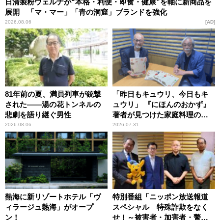
日清製粉ウェルナが“本格・利便・即食・健康”を軸に新商品を
展開 「マ・マー」「青の洞窟」ブランドを強化
2026.08.06
AD
81年前の夏、満員列車が銃撃
「昨日もキュウリ、今日もキ
された――湯の花トンネルの
ュウリ」 『にほんのおかず』
悲劇を語り継ぐ男性
著者が見つけた家庭料理の知
恵
2026.08.06
2026.07.31
熱海に新リゾートホテル「ヴ
特別番組「ニッポン放送報道
ィラージュ熱海」がオープ
スペシャル 特殊詐欺をなく
ン！
せ！～被害者・加害者・警視