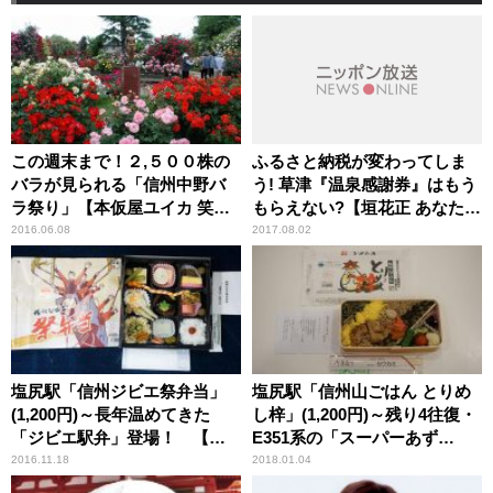
この週末まで！２,５００株の
ふるさと納税が変わってしま
バラが見られる「信州中野バ
う! 草津『温泉感謝券』はもう
ラ祭り」【本仮屋ユイカ 笑顔
もらえない?【垣花正 あなたと
のココロエ】
ハッピー！9時の聞きどこ】
2016.06.08
2017.08.02
塩尻駅「信州ジビエ祭弁当」
塩尻駅「信州山ごはん とりめ
(1,200円)～長年温めてきた
し梓」(1,200円)～残り4往復・
「ジビエ駅弁」登場！ 【ラ
E351系の「スーパーあず
イター望月の駅弁膝栗毛】
さ」！
2016.11.18
2018.01.04