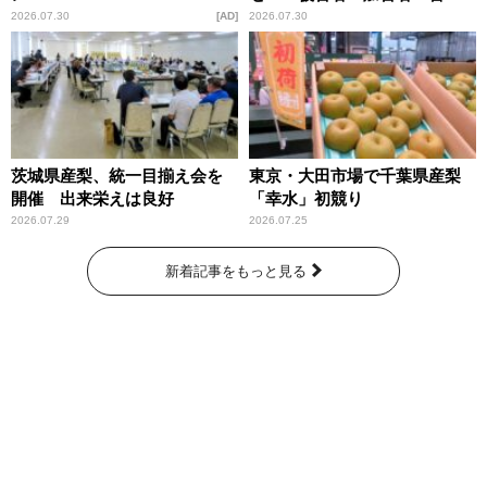
庁が語るトクリュウの実態
2026.07.30
AD
2026.07.30
～」放送
茨城県産梨、統一目揃え会を
東京・大田市場で千葉県産梨
開催 出来栄えは良好
「幸水」初競り
2026.07.29
2026.07.25
新着記事をもっと見る