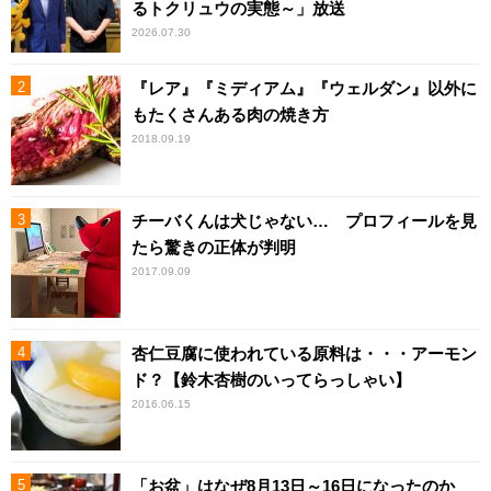
るトクリュウの実態～」放送
2026.07.30
『レア』『ミディアム』『ウェルダン』以外に
もたくさんある肉の焼き方
2018.09.19
チーバくんは犬じゃない… プロフィールを見
たら驚きの正体が判明
2017.09.09
杏仁豆腐に使われている原料は・・・アーモン
ド？【鈴木杏樹のいってらっしゃい】
2016.06.15
「お盆」はなぜ8月13日～16日になったのか