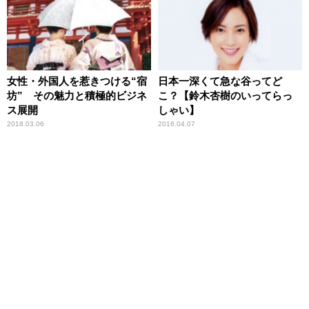
女性・外国人を惹きつける“宿
日本一深くて急な谷ってど
坊” その魅力と積極的ビジネ
こ？【鈴木杏樹のいってらっ
ス展開
しゃい】
2018.03.06
2016.04.07