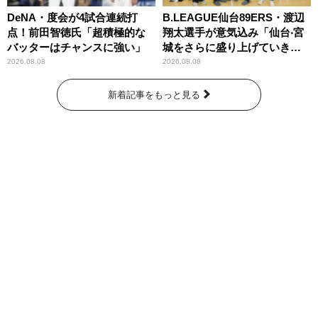
DeNA・度会が4試合連続打
B.LEAGUE仙台89ERS・渡辺
点！前田智徳氏「超積極的な
翔太選手が意気込み「仙台‧宮
バッターはチャンスに強い」
城をさらに盛り上げていきた
いです」
2026.08.08
2026.08.08
新着記事をもっと見る