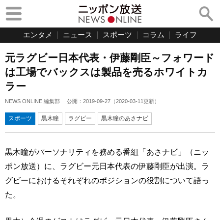
エンタメ
ニュース
スポーツ
コラム
ライフ
元ラグビー日本代表・伊藤剛臣～フォワード
は工場でバックスは製品を売るホワイトカ
ラー
NEWS ONLINE 編集部
公開：
2019-09-27
（
2020-03-11
更新）
スポーツ
黒木瞳
ラグビー
黒木瞳のあさナビ
黒木瞳がパーソナリティを務める番組「あさナビ」（ニッ
ポン放送）に、ラグビー元日本代表の伊藤剛臣が出演。ラ
グビーにおけるそれぞれのポジションの役割について語っ
た。