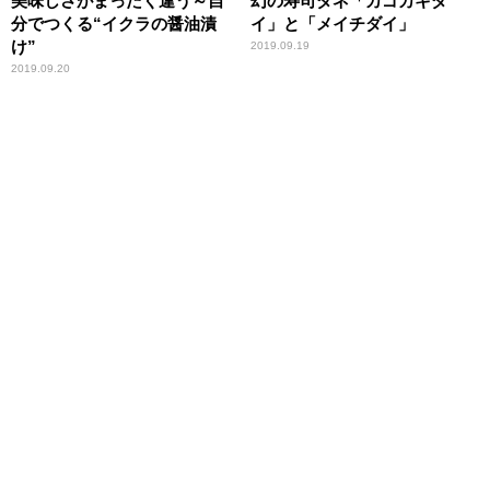
美味しさがまったく違う～自
幻の寿司ダネ「カゴカキダ
分でつくる“イクラの醤油漬
イ」と「メイチダイ」
け”
2019.09.19
2019.09.20