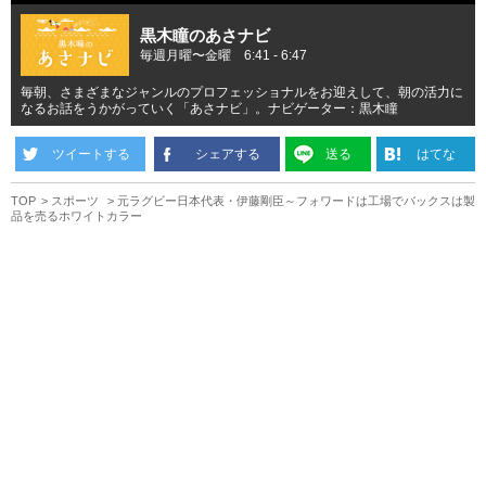
黒木瞳のあさナビ
毎週月曜〜金曜 6:41 - 6:47
毎朝、さまざまなジャンルのプロフェッショナルをお迎えして、朝の活力に
なるお話をうかがっていく「あさナビ」。ナビゲーター：黒木瞳
ツイートする
シェアする
送る
はてな
TOP
スポーツ
元ラグビー日本代表・伊藤剛臣～フォワードは工場でバックスは製
品を売るホワイトカラー