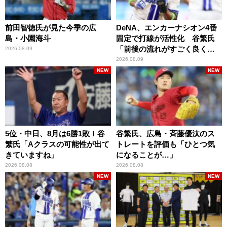
前田智徳氏が見た今季の広
DeNA、エンカーナシオン4番
島・小園海斗
固定で打線が活性化 谷繁氏
「前後の流れがすごく良くな
2026.08.09
りましたね」
2026.08.09
NEW
NEW
5位・中日、8月は6勝1敗！谷
谷繁氏、広島・斉藤優汰のス
繁氏「Aクラスの可能性が出て
トレートを評価も「ひとつ気
きていますね」
になることが…」
2026.08.08
2026.08.08
NEW
NEW