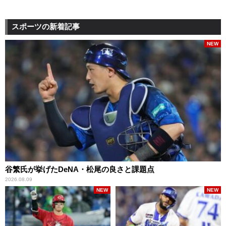
スポーツの新着記事
NEW
谷繁氏が挙げたDeNA・松尾の良さと課題点
2026.08.09
NEW
NEW