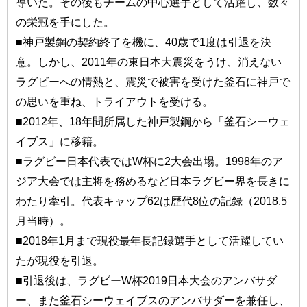
導いた。その後もチームの中心選手として活躍し、数々
の栄冠を手にした。
■神戸製鋼の契約終了を機に、40歳で1度は引退を決
意。しかし、2011年の東日本大震災をうけ、消えない
ラグビーへの情熱と、震災で被害を受けた釜石に神戸で
の思いを重ね、トライアウトを受ける。
■2012年、18年間所属した神戸製鋼から「釜石シーウェ
イブス」に移籍。
■ラグビー日本代表ではW杯に2大会出場。1998年のア
ジア大会では主将を務めるなど日本ラグビー界を長きに
わたり牽引。代表キャップ62は歴代8位の記録（2018.5
月当時）。
■2018年1月まで現役最年長記録選手として活躍してい
たが現役を引退。
■引退後は、ラグビーW杯2019日本大会のアンバサダ
ー、また釜石シーウェイブスのアンバサダーを兼任し、