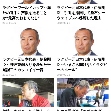
ラグビーワールドカップ～海
ラグビー元日本代表・伊藤剛
外の選手に声援を送ること
臣～引退を撤回して釜石シー
が“最高のおもてなし”
ウェイブスへ移籍した理由
2019.09.26
2019.09.25
ラグビー元日本代表・伊藤剛
ラグビー元日本代表・伊藤剛
臣～神戸製鋼入りを決めた平
臣～いまさら聞けない“ラグビ
尾誠二のカッコイイ一言
ーのルール”
2019.09.24
2019.09.23