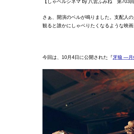
【しゃベルシネマ by 八雲ふみね 第703
さぁ、開演のベルが鳴りました。支配人の
観ると誰かにしゃベりたくなるような映画
今回は、10月4日に公開された『
牙狼 ―