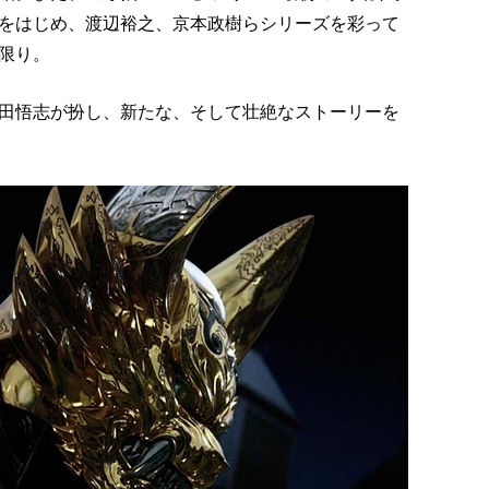
をはじめ、渡辺裕之、京本政樹らシリーズを彩って
限り。
田悟志が扮し、新たな、そして壮絶なストーリーを