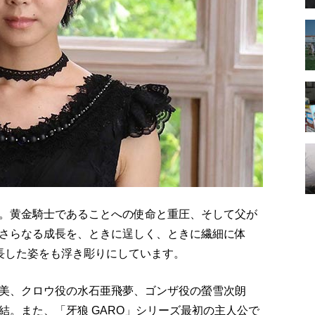
。黄金騎士であることへの使命と重圧、そして父が
さらなる成長を、ときに逞しく、ときに繊細に体
長した姿をも浮き彫りにしています。
美、クロウ役の水石亜飛夢、ゴンザ役の螢雪次朗
結。また、「牙狼 GARO」シリーズ最初の主人公で