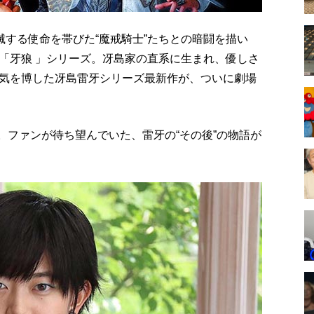
滅する使命を帯びた“魔戒騎士”たちとの暗闘を描い
「牙狼 」シリーズ。冴島家の直系に生まれ、優しさ
気を博した冴島雷牙シリーズ最新作が、ついに劇場
。ファンが待ち望んでいた、雷牙の“その後”の物語が