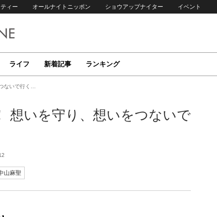
リティー
オールナイトニッポン
ショウアップナイター
イベント
ライフ
新着記事
ランキング
つないで行く…
！ 想いを守り、想いをつないで
12
中山麻聖