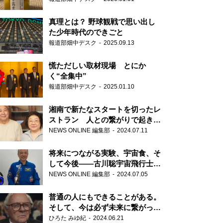
真理とは？ 野球観戦で思い出し
た少年時代のできごと
報道部畑中デスク
2025.09.13
慌ただしい取材現場 とにか
く“全集中”
報道部畑中デスク
2025.01.10
湘南で新たなスタートを切ったレ
ストラン 人との繋がりで起きた
奇跡
NEWS ONLINE 編集部
2024.07.11
将来につながる実験、宇宙食、そ
して今後――古川聡宇宙飛行士単
独インタビュー
NEWS ONLINE 編集部
2024.07.05
普通の人にもできることがある。
そして、今は必ず未来に繋がって
いく……『ONE LIFE 奇跡が繋い
ひろた みゆ紀
2024.06.21