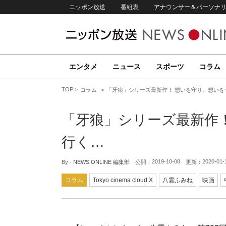
ニッポン放送
番組表
アナウンサー＆パーソナ
エンタメ
ニュース
スポーツ
コラム
TOP
コラム
「牙狼」シリーズ最新作！ 想いを守り、想いを
「牙狼」シリーズ最新作
行く…
2019-10-08
2020-01-
By -
NEWS ONLINE 編集部
公開：
更新：
コラム
Tokyo cinema cloud X
八雲ふみね
映画