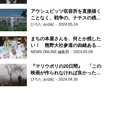
だ6000の命』
アウシュビッツ収容所を直接描く
ことなく、戦争の、ナチスの残虐
さが見える映画 『関心領域』
ひろた みゆ紀
2024.05.24
まちの本屋さんを、何とか残した
い！ 熊野大社参道の由緒ある書
店・三代目の強い思い
NEWS ONLINE 編集部
2024.05.09
『マリウポリの20日間』 「この
映画が作られなければ良かった」
と語る監督
ひろた みゆ紀
2024.04.30