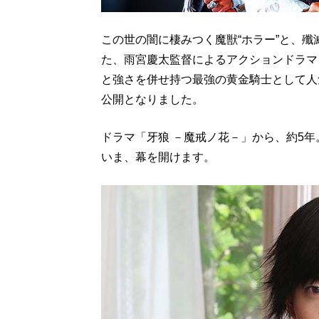
この世の闇に棲みつく魔獣“ホラー”と、殲
た、雨宮慶太監督によるアクションドラマ
と強さを併せ持つ最強の黄金騎士として人
公開となりました。
ドラマ「牙狼 －魔戒ノ花－」から、約5年
いま、幕を開けます。