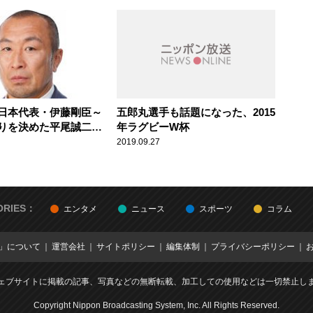
日本代表・伊藤剛臣～
五郎丸選手も話題になった、2015
りを決めた平尾誠二の
年ラグビーW杯
一言
2019.09.27
ORIES：
エンタメ
ニュース
スポーツ
コラム
E」について
運営会社
サイトポリシー
編集体制
プライバシーポリシー
ェブサイトに掲載の記事、写真などの無断転載、加工しての使用などは一切禁止し
Copyright Nippon Broadcasting System, Inc. All Rights Reserved.