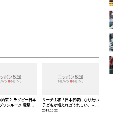
の約束？ ラグビー日本
リーチ主将「日本代表になりたい
プソンルーク 電撃復
子どもが増えればうれしい」～日
本でのラグビー文化の浸透
2019.10.22