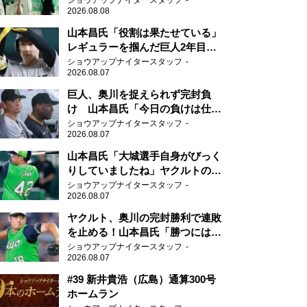
ショウアップナイタースタッフ
2026.08.08
山本昌氏「役割は果たせている」
レギュラーを掴んだ巨人2年目の
新人王候補
ショウアップナイタースタッフ
2026.08.07
巨人、奥川を捉えられず完封負
け 山本昌氏「今日の負けは仕方
がない」
ショウアップナイタースタッフ
2026.08.07
山本昌氏「大城選手自身がびっく
りしていましたね」ヤクルトのフ
ァースト・澤井の判断を評価
ショウアップナイタースタッフ
2026.08.07
ヤクルト、奥川の完封勝利で連敗
を止める！山本昌氏「勝つにはこ
ういう形しかない」
ショウアップナイタースタッフ
2026.08.07
#39 新井貴浩（広島）通算300号
ホームラン