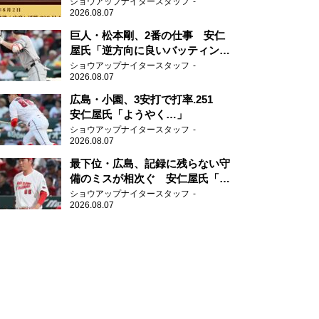
ショウアップナイタースタッフ
2026.08.07
巨人・松本剛、2番の仕事 安仁
屋氏「逆方向に良いバッティン
グ」
ショウアップナイタースタッフ
2026.08.07
広島・小園、3安打で打率.251
安仁屋氏「ようやく…」
ショウアップナイタースタッフ
2026.08.07
最下位・広島、記録に残らない守
備のミスが相次ぐ 安仁屋氏「最
近守りのミスが多い」
ショウアップナイタースタッフ
2026.08.07