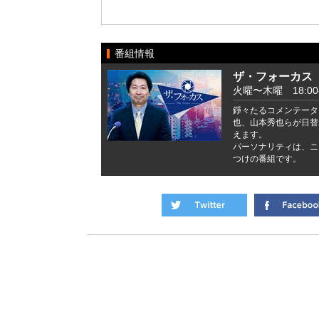
番組情報
ザ・フォーカス
火曜〜木曜 18:00-
錚々たるコメンテータ
也、山本秀也らが日替
えます。
パーソナリティは、ニ
つけの番組です。