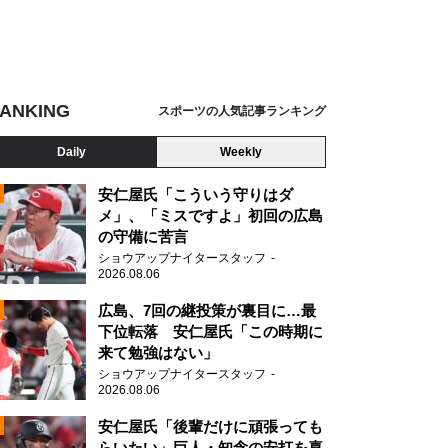
ANKING
スポーツの人気記事ランキング
Daily
Weekly
安仁屋氏「こういう守りはダ
メ」、「ミスですよ」初回の広島
の守備に苦言
ショウアップナイタースタッフ
2026.08.06
2
広島、7回の継投策が裏目に…最
下位転落 安仁屋氏「この時期に
来て勉強はない」
ショウアップナイタースタッフ
2026.08.06
2
安仁屋氏「後輩だけに頑張っても
らいたい」巨人・知念の安打を喜