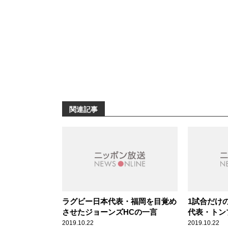
関連記事
ラグビー日本代表・福岡を目覚め
1試合だけ
させたジョーンズHCの一言
代表・トン
帰の逸話
2019.10.22
2019.10.22