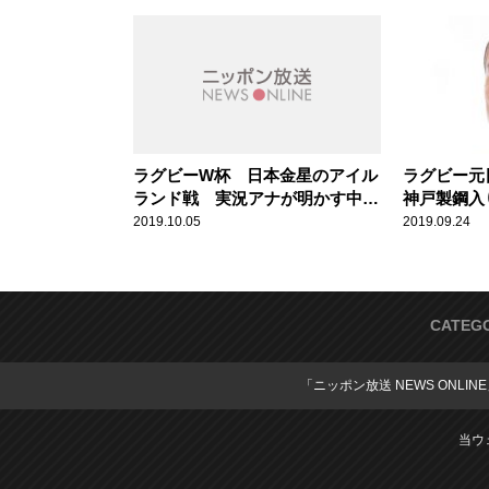
ラグビーW杯 日本金星のアイル
ラグビー元
ランド戦 実況アナが明かす中継
神戸製鋼入
裏話
カッコイイ
2019.10.05
2019.09.24
CATEG
「ニッポン放送 NEWS ONLIN
当ウ