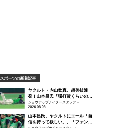
スポーツの新着記事
ヤクルト・内山壮真、超美技連
発！山本昌氏「猛打賞くらいの価
値」
ショウアップナイタースタッフ
2026.08.08
山本昌氏、ヤクルトにエール「自
信を持って欲しい」、「ファンの
方も毎日応援してくれています」