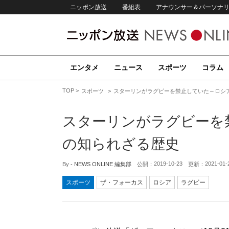
ニッポン放送
番組表
アナウンサー＆パーソナ
エンタメ
ニュース
スポーツ
コラム
TOP
スポーツ
スターリンがラグビーを禁止していた～ロシ
スターリンがラグビーを
の知られざる歴史
2019-10-23
2021-01-
By -
NEWS ONLINE 編集部
公開：
更新：
スポーツ
ザ・フォーカス
ロシア
ラグビー