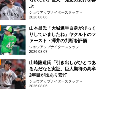
ぶ
2
ショウアップナイタースタッフ
2026.08.06
山本昌氏「大城選手自身がびっく
りしていましたね」ヤクルトのフ
ァースト・澤井の判断を評価
ショウアップナイタースタッフ
2026.08.07
2
山崎隆造氏「引き出しがひとつあ
るんだなと実証」巨人期待の高卒
2年目が技あり安打
ショウアップナイタースタッフ
2026.08.06
2