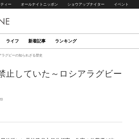
リティー
オールナイトニッポン
ショウアップナイター
イベント
ライフ
新着記事
ランキング
アラグビーの知られざる歴史
禁止していた～ロシアラグビー
20