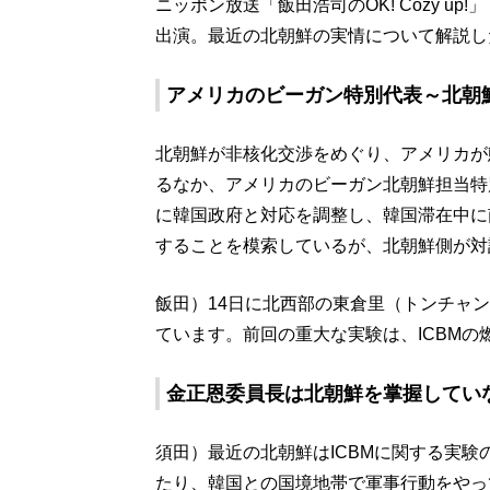
ニッポン放送「飯田浩司のOK! Cozy u
出演。最近の北朝鮮の実情について解説し
アメリカのビーガン特別代表～北朝
北朝鮮が非核化交渉をめぐり、アメリカが
るなか、アメリカのビーガン北朝鮮担当特
に韓国政府と対応を調整し、韓国滞在中に
することを模索しているが、北朝鮮側が対
飯田）14日に北西部の東倉里（トンチャ
ています。前回の重大な実験は、ICBMの
金正恩委員長は北朝鮮を掌握してい
須田）最近の北朝鮮はICBMに関する実
たり、韓国との国境地帯で軍事行動をやっ