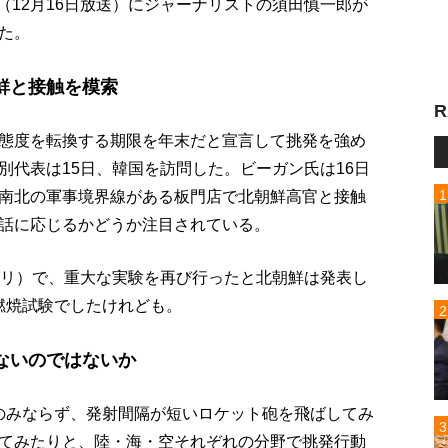
p!」（12月16日放送）にジャーナリストの須田慎一郎が
た。
鮮と接触を模索
R
態度を転換する期限を年末だと宣言して挑発を強め
別代表は15日、韓国を訪問した。ビーガン氏は16日
南北の軍事境界線がある板門店で北朝鮮高官と接触
話に応じるかどうか注目されている。
ンリ）で、重大な実験を再び行ったと北朝鮮は発表し
燃焼試験でしたけれども。
ないのではないか
験のみならず、発射間隔が短いロケット砲を飛ばしてみ
てみたりと、陸・海・空それぞれの分野で挑発行動