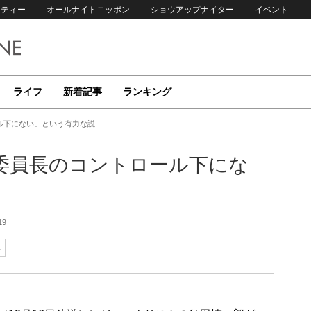
リティー
オールナイトニッポン
ショウアップナイター
イベント
ライフ
新着記事
ランキング
ル下にない」という有力な説
委員長のコントロール下にな
19
鮮