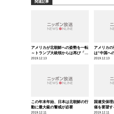
関連記事
アメリカが北朝鮮への姿勢を一転
アメリカの
～トランプ大統領からは再び「ロ
は“中国へ
ケットマン」発言も
2019.12.13
2019.12.13
この年末年始、日本は北朝鮮の行
国連安保理
動に最大級の警戒が必要
催を要望す
事情”
2019.12.11
2019.12.11