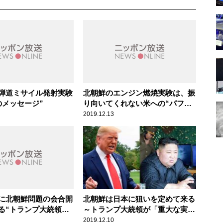
弾道ミサイル発射実験
北朝鮮のエンジン燃焼実験は、振
のメッセージ”
り向いてくれない米への“パフォ
ーマンス”
2019.12.13
に北朝鮮問題の会合開
北朝鮮は日本に狙いを定めて来る
る“トランプ大統領の
～トランプ大統領が「重大な実
験」に警告
2019.12.10