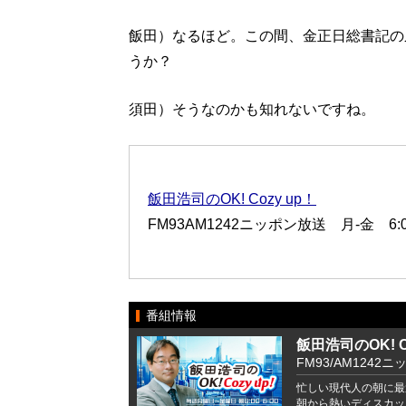
飯田）なるほど。この間、金正日総書記の
うか？
須田）そうなのかも知れないですね。
飯田浩司のOK! Cozy up！
FM93AM1242ニッポン放送 月-金 6:00
番組情報
飯田浩司のOK! Co
FM93/AM1242ニ
忙しい現代人の朝に最
朝から熱いディスカッ