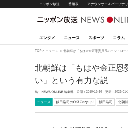
ニッポン放送
番組表
アナウンサー＆パーソナ
エンタメ
ニュース
スポーツ
コラム
TOP
ニュース
北朝鮮は「もはや金正恩委員長のコントロー
北朝鮮は「もはや金正恩
い」という有力な説
2019-12-16
2021-01-
By -
NEWS ONLINE 編集部
公開：
更新：
ニュース
飯田浩司のOK! Cozy up!
飯田浩司
北朝