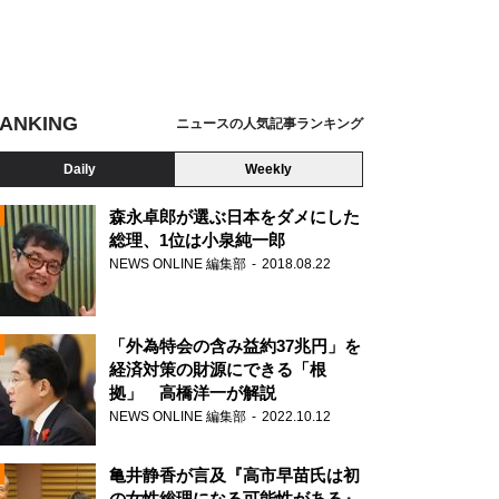
ANKING
ニュースの人気記事ランキング
Daily
Weekly
森永卓郎が選ぶ日本をダメにした
総理、1位は小泉純一郎
NEWS ONLINE 編集部
2018.08.22
N
「外為特会の含み益約37兆円」を
経済対策の財源にできる「根
拠」 高橋洋一が解説
NEWS ONLINE 編集部
2022.10.12
亀井静香が言及『高市早苗氏は初
の女性総理になる可能性がある』