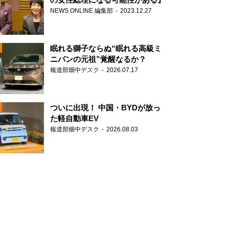
NEWS ONLINE 編集部
2023.12.27
眠れる獅子ならぬ“眠れる高級ミ
ニバンの元祖”覚醒なるか？
報道部畑中デスク
2026.07.17
N
ついに出現！ 中国・BYDが放っ
た軽自動車EV
報道部畑中デスク
2026.08.03
N