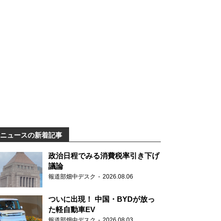
ニュースの新着記事
政治日程でみる消費税率引き下げ
議論
報道部畑中デスク
2026.08.06
ついに出現！ 中国・BYDが放っ
た軽自動車EV
報道部畑中デスク
2026.08.03