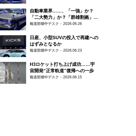
自動車業界……、「一強」か？
「二大勢力」か？「群雄割拠」
か？
報道部畑中デスク
2026.06.26
日産、小型SUVの投入で再建への
はずみとなるか
報道部畑中デスク
2026.06.23
H3ロケット打ち上げ成功……宇
宙開発“正常軌道”復帰への一歩
報道部畑中デスク
2026.06.15