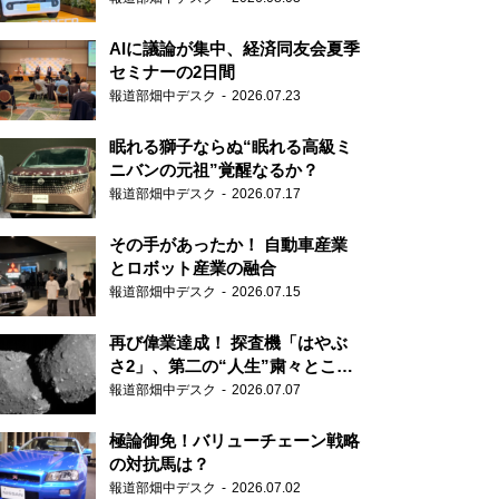
AIに議論が集中、経済同友会夏季
セミナーの2日間
報道部畑中デスク
2026.07.23
眠れる獅子ならぬ“眠れる高級ミ
ニバンの元祖”覚醒なるか？
報道部畑中デスク
2026.07.17
その手があったか！ 自動車産業
とロボット産業の融合
報道部畑中デスク
2026.07.15
再び偉業達成！ 探査機「はやぶ
さ2」、第二の“人生”粛々とこな
す
報道部畑中デスク
2026.07.07
極論御免！バリューチェーン戦略
の対抗馬は？
報道部畑中デスク
2026.07.02