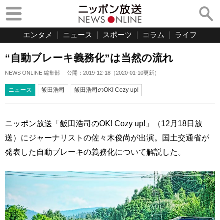
エンタメ
ニュース
スポーツ
コラム
ライフ
“自動ブレーキ義務化”は当然の流れ
NEWS ONLINE 編集部
公開：
2019-12-18
（
2020-01-10
更新）
ニュース
飯田浩司
飯田浩司のOK! Cozy up!
ニッポン放送「飯田浩司のOK! Cozy up!」（12月18日放
送）にジャーナリストの佐々木俊尚が出演。国土交通省が
発表した自動ブレーキの義務化について解説した。