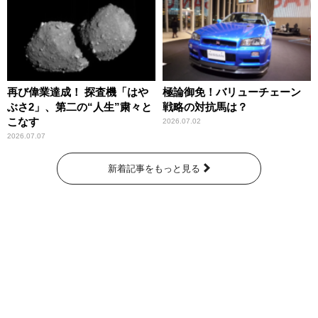
再び偉業達成！ 探査機「はや
極論御免！バリューチェーン
ぶさ2」、第二の“人生”粛々と
戦略の対抗馬は？
こなす
2026.07.02
2026.07.07
新着記事をもっと見る