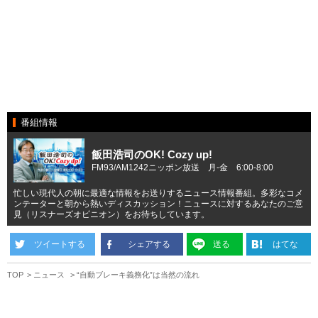
番組情報
飯田浩司のOK! Cozy up!
FM93/AM1242ニッポン放送 月-金 6:00-8:00
忙しい現代人の朝に最適な情報をお送りするニュース情報番組。多彩なコメ
ンテーターと朝から熱いディスカッション！ニュースに対するあなたのご意
見（リスナーズオピニオン）をお待ちしています。
ツイートする
シェアする
送る
はてな
TOP
ニュース
“自動ブレーキ義務化”は当然の流れ