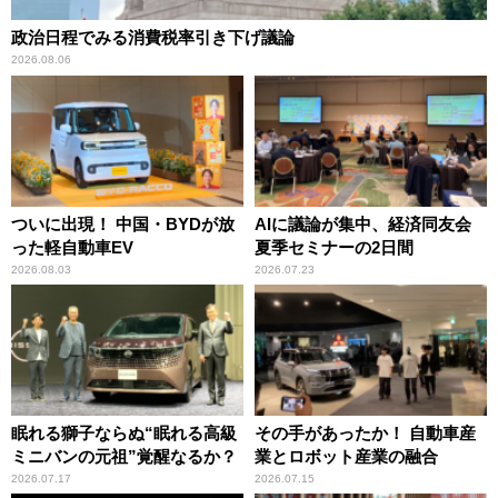
政治日程でみる消費税率引き下げ議論
2026.08.06
ついに出現！ 中国・BYDが放
AIに議論が集中、経済同友会
った軽自動車EV
夏季セミナーの2日間
2026.08.03
2026.07.23
眠れる獅子ならぬ“眠れる高級
その手があったか！ 自動車産
ミニバンの元祖”覚醒なるか？
業とロボット産業の融合
2026.07.17
2026.07.15