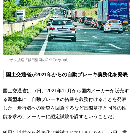
ニッポン放送「飯田浩司のOK! Cozy up!」
国土交通省が2021年からの自動ブレーキ義務化を発表
国土交通省は17日、2021年11月から国内メーカーが販売す
る新型車に、自動ブレーキの搭載を義務付けることを発表
した。歩行者への衝突を回避するなど国際基準と同等の性
能を求め、メーカーに認定試験を課すということだ。
飯田）以前から義務化は検討されていましたが、17日、世