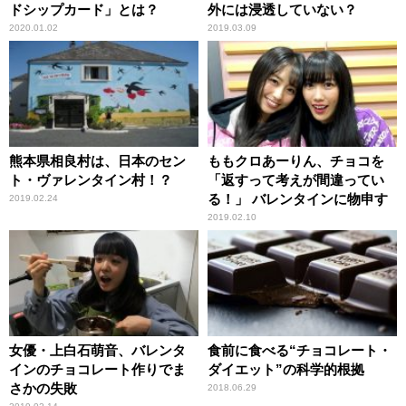
ドシップカード」とは？
外には浸透していない？
2020.01.02
2019.03.09
熊本県相良村は、日本のセン
ももクロあーりん、チョコを
ト・ヴァレンタイン村！？
「返すって考えが間違ってい
る！」 バレンタインに物申す
2019.02.24
2019.02.10
女優・上白石萌音、バレンタ
食前に食べる“チョコレート・
インのチョコレート作りでま
ダイエット”の科学的根拠
さかの失敗
2018.06.29