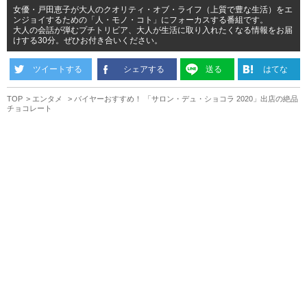
女優・戸田恵子が大人のクオリティ・オブ・ライフ（上質で豊な生活）をエ
ンジョイするための「人・モノ・コト」にフォーカスする番組です。
大人の会話が弾むプチトリビア、大人が生活に取り入れたくなる情報をお届
けする30分。ぜひお付き合いください。
ツイートする
シェアする
送る
はてな
TOP
エンタメ
バイヤーおすすめ！ 「サロン・デュ・ショコラ 2020」出店の絶品
チョコレート