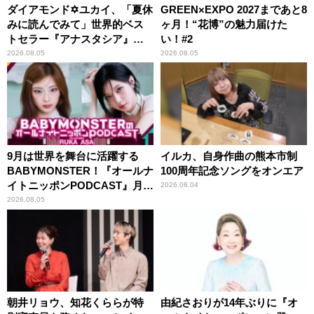
ダイアモンド✡ユカイ、「夏休
GREEN×EXPO 2027まであと8
みに読んでみて」世界的ベス
ヶ月！“花博”の魅力届けた
トセラー『アナスタシア』を
い！#2
紹介
2026.08.05
2026.08.05
9月は世界を舞台に活躍する
イルカ、自身作曲の熊本市制
BABYMONSTER！『オールナ
100周年記念ソングをオンエア
イトニッポンPODCAST』月替
2026.08.04
わりパーソナリティ
2026.08.05
朝井リョウ、知花くららが特
由紀さおりが14年ぶりに『オ