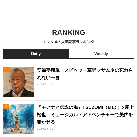
RANKING
エンタメの人気記事ランキング
Daily
Weekly
笑福亭鶴瓶 スピッツ・草野マサムネの忘れら
れない一言
2026.08.03
『モアナと伝説の海』TSUZUMI（ME:I）×尾上
松也、ミュージカル・アドベンチャーで美声を
響かせる
2026.08.01