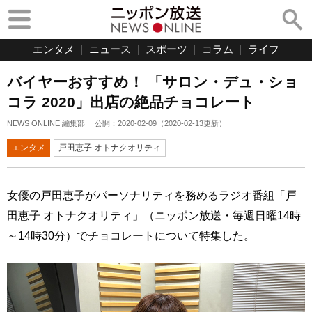
エンタメ
ニュース
スポーツ
コラム
ライフ
バイヤーおすすめ！ 「サロン・デュ・ショ
コラ 2020」出店の絶品チョコレート
NEWS ONLINE 編集部
公開：
2020-02-09
（
2020-02-13
更新）
エンタメ
戸田恵子 オトナクオリティ
女優の戸田恵子がパーソナリティを務めるラジオ番組「戸
田恵子 オトナクオリティ」（ニッポン放送・毎週日曜14時
～14時30分）でチョコレートについて特集した。