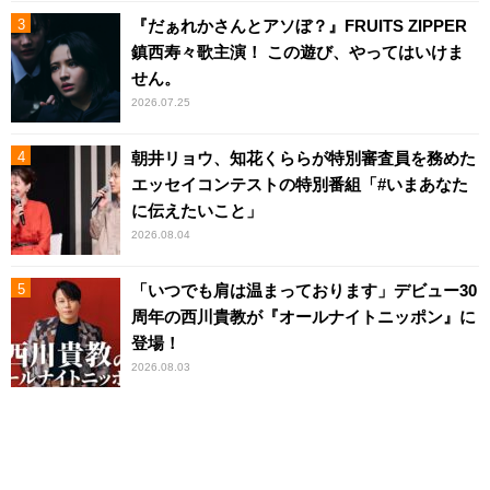
『だぁれかさんとアソぼ？』FRUITS ZIPPER
鎮西寿々歌主演！ この遊び、やってはいけま
せん。
2026.07.25
朝井リョウ、知花くららが特別審査員を務めた
エッセイコンテストの特別番組「#いまあなた
に伝えたいこと」
2026.08.04
「いつでも肩は温まっております」デビュー30
周年の西川貴教が『オールナイトニッポン』に
登場！
2026.08.03