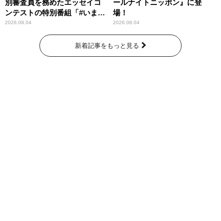
別審査員を務めたエッセイコ
ールナイトニッポン』に登
ンテストの特別番組「#いまあ
場！
なたに伝えたいこと」
2026.08.04
2026.08.04
新着記事をもっと見る