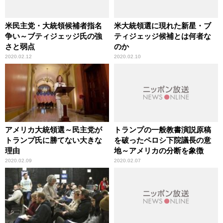
米民主党・大統領候補者指名
米大統領選に現れた新星・ブ
争い～ブティジェッジ氏の強
ティジェッジ候補とは何者な
さと弱点
のか
2020.02.12
2020.02.10
アメリカ大統領選～民主党が
トランプの一般教書演説原稿
トランプ氏に勝てない大きな
を破ったペロシ下院議長の意
理由
地～アメリカの分断を象徴
2020.02.09
2020.02.07