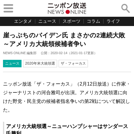
エンタメ
ニュース
スポーツ
コラム
ライフ
崖っぷちのバイデン氏 まさかの2連続大敗
～アメリカ大統領候補者争い
NEWS ONLINE 編集部
公開：
2020-02-14
（
2021-01-17
更新）
ニュース
2020年米大統領選
ザ・フォーカス
ニッポン放送「ザ・フォーカス」（2月12日放送）に作家・
ジャーナリストの河合雅司が出演。アメリカ大統領選に向
けた野党・民主党の候補者指名争いの第2戦について解説し
た。
アメリカ大統領選～ニューハンプシャーはサンダース
氏勝利