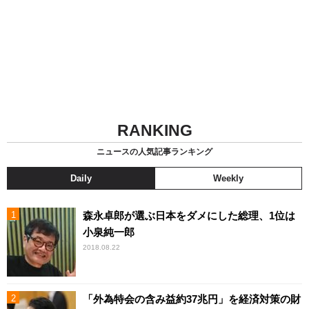
RANKING
ニュースの人気記事ランキング
Daily
Weekly
森永卓郎が選ぶ日本をダメにした総理、1位は
小泉純一郎
2018.08.22
「外為特会の含み益約37兆円」を経済対策の財