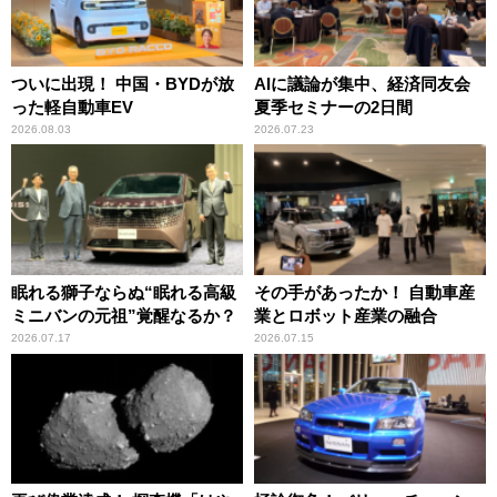
ついに出現！ 中国・BYDが放
AIに議論が集中、経済同友会
った軽自動車EV
夏季セミナーの2日間
2026.08.03
2026.07.23
眠れる獅子ならぬ“眠れる高級
その手があったか！ 自動車産
ミニバンの元祖”覚醒なるか？
業とロボット産業の融合
2026.07.17
2026.07.15