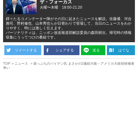
ザ・フォーカス
火曜〜木曜 18:00-21:20
錚々たるコメンテーター陣がその日に起きたニュースを解説。佐藤優、河合
雅司、野村修也、山本秀也らが日替わりで登場して、当日のニュースをわか
りやすく、時には激しく伝えます。
パーソナリティは、ニッポン放送報道部解説委員の森田耕次。帰宅時の情報
収集にうってつけの番組です。
ツイートする
シェアする
送る
はてな
TOP
ニュース
崖っぷちのバイデン氏 まさかの2連続大敗～アメリカ大統領候補者
争い