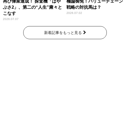
再び偉業達成！ 探査機「はや
極論御免！バリューチェーン
ぶさ2」、第二の“人生”粛々と
戦略の対抗馬は？
こなす
2026.07.02
2026.07.07
新着記事をもっと見る