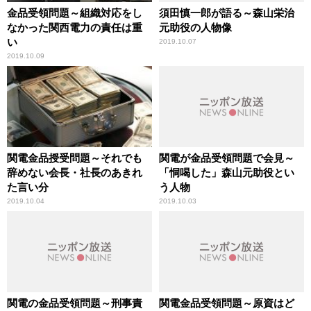
金品受領問題～組織対応をし
須田慎一郎が語る～森山栄治
なかった関西電力の責任は重
元助役の人物像
い
2019.10.07
2019.10.09
関電金品授受問題～それでも
関電が金品受領問題で会見～
辞めない会長・社長のあきれ
「恫喝した」森山元助役とい
た言い分
う人物
2019.10.04
2019.10.03
関電の金品受領問題～刑事責
関電金品受領問題～原資はど