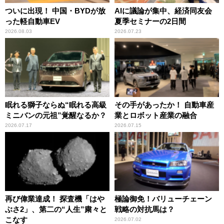
ついに出現！ 中国・BYDが放
AIに議論が集中、経済同友会
った軽自動車EV
夏季セミナーの2日間
2026.08.03
2026.07.23
眠れる獅子ならぬ“眠れる高級
その手があったか！ 自動車産
ミニバンの元祖”覚醒なるか？
業とロボット産業の融合
2026.07.17
2026.07.15
再び偉業達成！ 探査機「はや
極論御免！バリューチェーン
ぶさ2」、第二の“人生”粛々と
戦略の対抗馬は？
こなす
2026.07.02