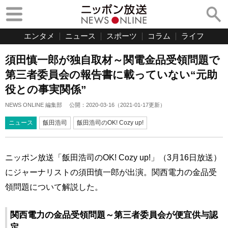
エンタメ
ニュース
スポーツ
コラム
ライフ
須田慎一郎が独自取材～関電金品受領問題で
第三者委員会の報告書に載っていない“元助
役との事実関係”
NEWS ONLINE 編集部
公開：
2020-03-16
（
2021-01-17
更新）
ニュース
飯田浩司
飯田浩司のOK! Cozy up!
ニッポン放送「飯田浩司のOK! Cozy up!」（3月16日放送）
にジャーナリストの須田慎一郎が出演。関西電力の金品受
領問題について解説した。
関西電力の金品受領問題～第三者委員会が便宜供与認
定