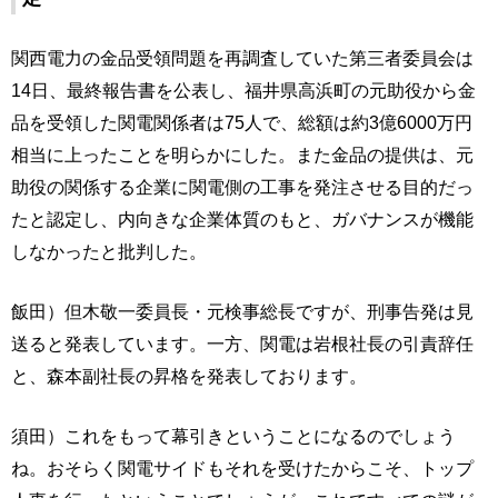
関西電力の金品受領問題を再調査していた第三者委員会は
14日、最終報告書を公表し、福井県高浜町の元助役から金
品を受領した関電関係者は75人で、総額は約3億6000万円
相当に上ったことを明らかにした。また金品の提供は、元
助役の関係する企業に関電側の工事を発注させる目的だっ
たと認定し、内向きな企業体質のもと、ガバナンスが機能
しなかったと批判した。
飯田）但木敬一委員長・元検事総長ですが、刑事告発は見
送ると発表しています。一方、関電は岩根社長の引責辞任
と、森本副社長の昇格を発表しております。
須田）これをもって幕引きということになるのでしょう
ね。おそらく関電サイドもそれを受けたからこそ、トップ