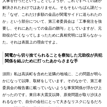
人事を行ったということでしょうが、これですべての謎が
解決されたわけではありません。そもそもいちばん謎だっ
た「なぜ、これだけ多額の金品が関電サイドに送られたの
か」という部分について、第三者委員会は「工事発注を強
要し、それにあたっての金品の贈与」としていますが、元
助役が亡くなってしまったために真相究明には至らなかっ
た。それは表面上の理由ですよ。
関電から切り捨てられることを察知した元助役が共犯
関係を結ぶために打ったあからさまな手
須田）私は高浜町を含めた近隣の地域に、この問題が明ら
かになって以降、取材をしています。そのなかで、第三者
委員会の報告書に載っていないような事実関係が浮かび上
がったのです。東日本大震災以降、原発問題が取り沙汰さ
れるなかで、自分の会社にとって大きなリスクになるだろ