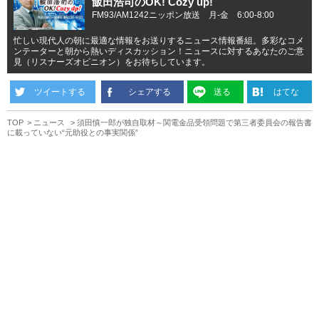
飯田浩司のOK! Cozy up!
FM93/AM1242ニッポン放送 月-金 6:00-8:00
忙しい現代人の朝に最適な情報をお送りするニュース情報番組。多彩なコメ
ンテーターと朝から熱いディスカッション！ニュースに対するあなたのご意
見（リスナーズオピニオン）をお待ちしています。
ツイートする
シェアする
送る
はてな
TOP
ニュース
須田慎一郎が独自取材～関電金品受領問題で第三者委員会の報告書
に載っていない“元助役との事実関係”