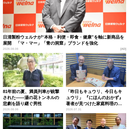
日清製粉ウェルナが“本格・利便・即食・健康”を軸に新商品を
展開 「マ・マー」「青の洞窟」ブランドを強化
2026.08.06
AD
81年前の夏、満員列車が銃撃
「昨日もキュウリ、今日もキ
された――湯の花トンネルの
ュウリ」 『にほんのおかず』
悲劇を語り継ぐ男性
著者が見つけた家庭料理の知
恵
2026.08.06
2026.07.31