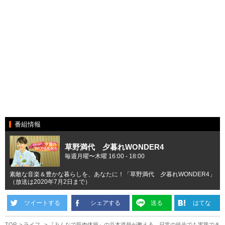
番組情報
草野満代 夕暮れWONDER4
毎週月曜〜木曜 16:00 - 18:00
素敵な音楽＆豊かな暮らしを、あなたに！「草野満代 夕暮れWONDER4」
（放送は2020年7月2日まで）
ツイートする
シェアする
送る
はてな
TOP
ライフ
『みんなで筋肉体操』の谷本道哉が教える、日常の徒歩でも実践でき