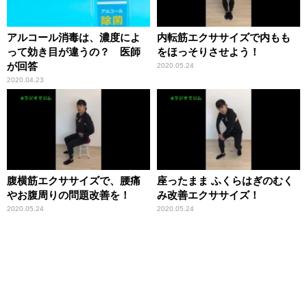
アルコール消毒は、濃度によ
内転筋エクササイズで内もも
って効き目が違うの？ 医師
をほっそりさせよう！
が回答
2020.05.24
2020.04.23
腹横筋エクササイズで、腰痛
座ったまま ふくらはぎのむく
やお腹周りの問題改善を！
み改善エクササイズ！
2020.05.24
2020.05.24