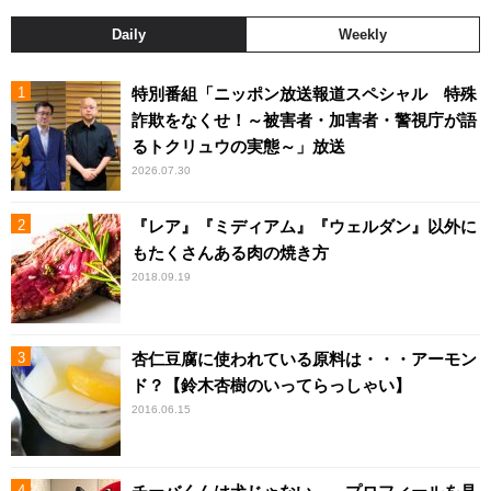
Daily
Weekly
特別番組「ニッポン放送報道スペシャル 特殊
詐欺をなくせ！～被害者・加害者・警視庁が語
るトクリュウの実態～」放送
2026.07.30
『レア』『ミディアム』『ウェルダン』以外に
もたくさんある肉の焼き方
2018.09.19
杏仁豆腐に使われている原料は・・・アーモン
ド？【鈴木杏樹のいってらっしゃい】
2016.06.15