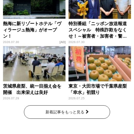
熱海に新リゾートホテル「ヴ
特別番組「ニッポン放送報道
ィラージュ熱海」がオープ
スペシャル 特殊詐欺をなく
ン！
せ！～被害者・加害者・警視
庁が語るトクリュウの実態
2026.07.30
AD
2026.07.30
～」放送
茨城県産梨、統一目揃え会を
東京・大田市場で千葉県産梨
開催 出来栄えは良好
「幸水」初競り
2026.07.29
2026.07.25
新着記事をもっと見る