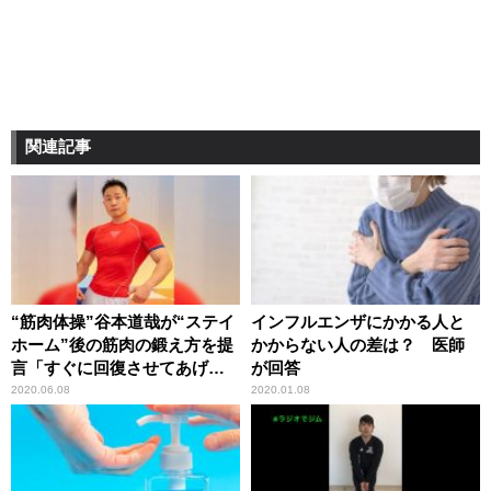
関連記事
“筋肉体操”谷本道哉が“ステイ
インフルエンザにかかる人と
ホーム”後の筋肉の鍛え方を提
かからない人の差は？ 医師
言「すぐに回復させてあげる
が回答
必要があります」
2020.06.08
2020.01.08