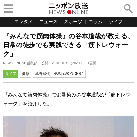
エンタメ
ニュース
スポーツ
コラム
ライフ
『みんなで筋肉体操』の谷本道哉が教える、
日常の徒歩でも実践できる「筋トレウォー
ク」
NEWS ONLINE 編集部
公開：
2020-10-31
（
2020-10-31
更新）
ライフ
健康
草野満代 夕暮れWONDER4
『みんなで筋肉体操』でお馴染みの谷本道哉が「筋トレウ
ォーク」を紹介した。