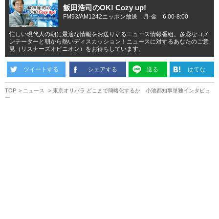
飯田浩司のOK! Cozy up!
FM93/AM1242ニッポン放送 月-金 6:00-8:00
忙しい現代人の朝に最適な情報をお送りするニュース情報番組。多彩なコメ
ンテーターと朝から熱いディスカッション！ニュースに対するあなたのご意
見（リスナーズオピニオン）をお待ちしています。
ツイートする
シェアする
送る
はてな
TOP
ニュース
東京オリパラ どこまで簡略化するか 小池都知事単独インタビュ
ー