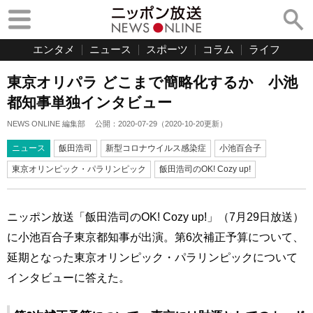
エンタメ
ニュース
スポーツ
コラム
ライフ
東京オリパラ どこまで簡略化するか 小池
都知事単独インタビュー
NEWS ONLINE 編集部
公開：
2020-07-29
（
2020-10-20
更新）
ニュース
飯田浩司
新型コロナウイルス感染症
小池百合子
東京オリンピック・パラリンピック
飯田浩司のOK! Cozy up!
ニッポン放送「飯田浩司のOK! Cozy up!」（7月29日放送）
に小池百合子東京都知事が出演。第6次補正予算について、
延期となった東京オリンピック・パラリンピックについて
インタビューに答えた。