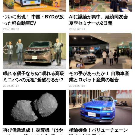
ついに出現！ 中国・BYDが放
AIに議論が集中、経済同友会
った軽自動車EV
夏季セミナーの2日間
2026.08.03
2026.07.23
眠れる獅子ならぬ“眠れる高級
その手があったか！ 自動車産
ミニバンの元祖”覚醒なるか？
業とロボット産業の融合
2026.07.17
2026.07.15
再び偉業達成！ 探査機「はや
極論御免！バリューチェーン