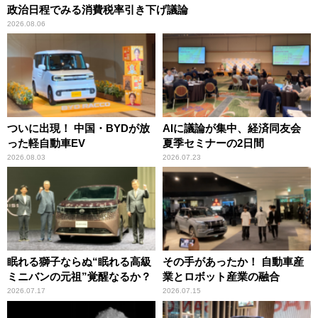
政治日程でみる消費税率引き下げ議論
2026.08.06
ついに出現！ 中国・BYDが放
AIに議論が集中、経済同友会
った軽自動車EV
夏季セミナーの2日間
2026.08.03
2026.07.23
眠れる獅子ならぬ“眠れる高級
その手があったか！ 自動車産
ミニバンの元祖”覚醒なるか？
業とロボット産業の融合
2026.07.17
2026.07.15