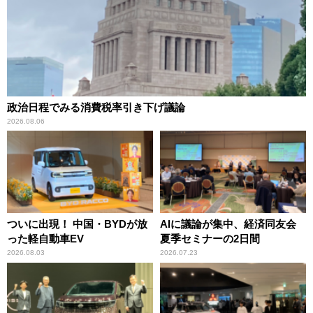
政治日程でみる消費税率引き下げ議論
2026.08.06
ついに出現！ 中国・BYDが放
AIに議論が集中、経済同友会
った軽自動車EV
夏季セミナーの2日間
2026.08.03
2026.07.23