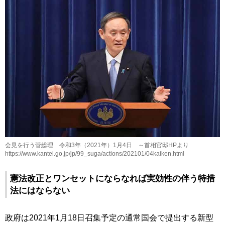
会見を行う菅総理 令和3年（2021年）1月4日 ～首相官邸HPより
https://www.kantei.go.jp/jp/99_suga/actions/202101/04kaiken.html
憲法改正とワンセットにならなれば実効性の伴う特措
法にはならない
政府は2021年1月18日召集予定の通常国会で提出する新型