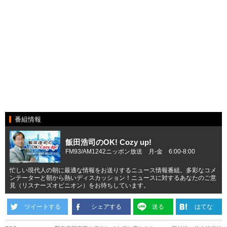
番組情報
飯田浩司のOK! Cozy up!
FM93/AM1242ニッポン放送 月-金 6:00-8:00
忙しい現代人の朝に最適な情報をお送りするニュース情報番組。多彩なコメ
ンテーターと朝から熱いディスカッション！ニュースに対するあなたのご意
見（リスナーズオピニオン）をお待ちしています。
ツイートする
シェアする
送る
はてな