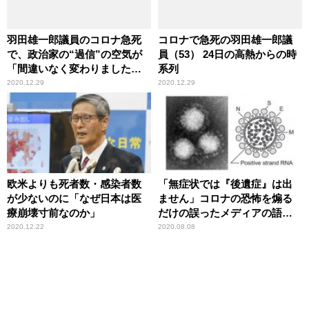
羽田雄一郎議員のコロナ急死
コロナで急死の羽田雄一郎議
で、政治家の“過信”の空気が
員（53） 24日の高熱からの時
「間違いなく変わりました」
系列
……週刊文春記者が分析
2020.12.29
2020.12.29
欧米よりも死者数・感染者数
「無症状では『後遺症』は出
が少ないのに「なぜ日本は医
ません」コロナの恐怖を煽る
療崩壊寸前なのか」
だけの誤ったメディアの語法
に辛坊治郎が異議
2020.12.22
2020.08.08