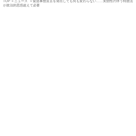
TOP
ニュース
緊急事態宣言を発出しても何も変わらない……実効性の伴う特措法
が政治的思惑超えて必要