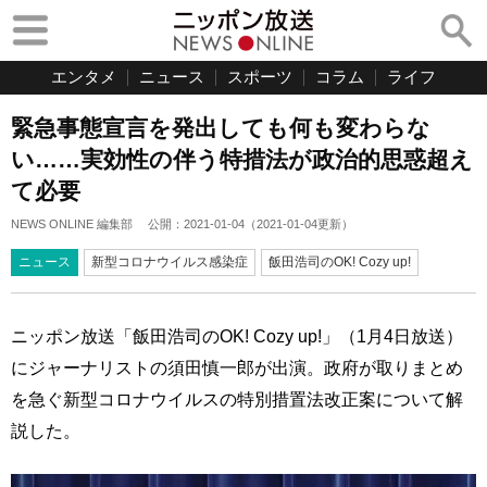
エンタメ
ニュース
スポーツ
コラム
ライフ
緊急事態宣言を発出しても何も変わらな
い……実効性の伴う特措法が政治的思惑超え
て必要
NEWS ONLINE 編集部
公開：
2021-01-04
（
2021-01-04
更新）
ニュース
新型コロナウイルス感染症
飯田浩司のOK! Cozy up!
ニッポン放送「飯田浩司のOK! Cozy up!」（1月4日放送）
にジャーナリストの須田慎一郎が出演。政府が取りまとめ
を急ぐ新型コロナウイルスの特別措置法改正案について解
説した。