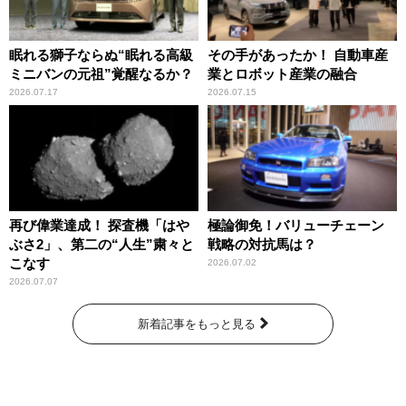
眠れる獅子ならぬ“眠れる高級
その手があったか！ 自動車産
ミニバンの元祖”覚醒なるか？
業とロボット産業の融合
2026.07.17
2026.07.15
再び偉業達成！ 探査機「はや
極論御免！バリューチェーン
ぶさ2」、第二の“人生”粛々と
戦略の対抗馬は？
こなす
2026.07.02
2026.07.07
新着記事をもっと見る