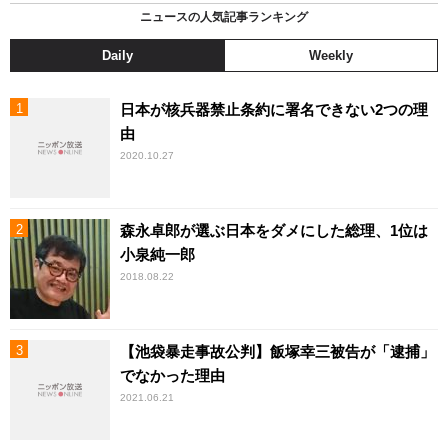
ニュースの人気記事ランキング
Daily
Weekly
日本が核兵器禁止条約に署名できない2つの理
由
2020.10.27
森永卓郎が選ぶ日本をダメにした総理、1位は
小泉純一郎
2018.08.22
【池袋暴走事故公判】飯塚幸三被告が「逮捕」
でなかった理由
2021.06.21