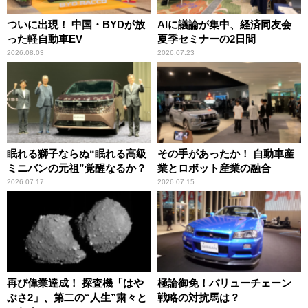
ついに出現！ 中国・BYDが放
AIに議論が集中、経済同友会
った軽自動車EV
夏季セミナーの2日間
2026.08.03
2026.07.23
眠れる獅子ならぬ“眠れる高級
その手があったか！ 自動車産
ミニバンの元祖”覚醒なるか？
業とロボット産業の融合
2026.07.17
2026.07.15
再び偉業達成！ 探査機「はや
極論御免！バリューチェーン
ぶさ2」、第二の“人生”粛々と
戦略の対抗馬は？