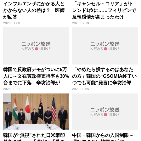
インフルエンザにかかる人と
「キャンセル・コリア」がト
かからない人の差は？ 医師
レンド1位に……フィリピンで
が回答
反韓感情が高まったわけ
2020.01.08
2020.09.19
韓国で反政府デモがついに5万
「やめたら損するのはあなた
人に～文在寅政権支持率も30%
の方」韓国の“GSOMIA終了い
台までに下落 辛坊治郎が言
つでも可能”発言に辛坊治郎が
及
批判
2020.08.21
2020.08.05
韓国が“無視”された日米豪印
中国・韓国からの入国制限～