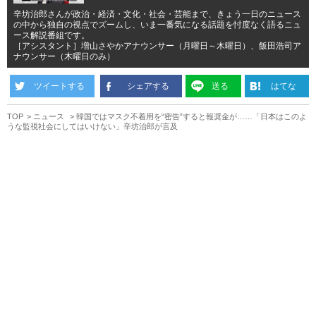
辛坊治郎さんが政治・経済・文化・社会・芸能まで、きょう一日のニュース
の中から独自の視点でズームし、いま一番気になる話題を忖度なく語るニュ
ース解説番組です。
［アシスタント］増山さやかアナウンサー（月曜日～木曜日）、飯田浩司ア
ナウンサー（木曜日のみ）
ツイートする
シェアする
送る
はてな
TOP
ニュース
韓国ではマスク不着用を“密告”すると報奨金が……「日本はこのよ
うな監視社会にしてはいけない」辛坊治郎が言及