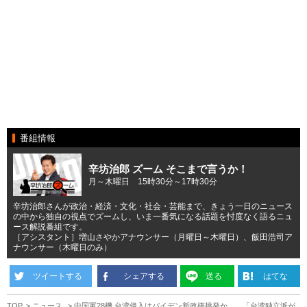
番組情報
辛坊治郎 ズーム そこまで言うか！
月～木曜日 15時30分～17時30分
辛坊治郎さんが政治・経済・文化・社会・芸能まで、きょう一日のニュース
の中から独自の視点でズームし、いま一番気になる話題を忖度なく語るニュ
ース解説番組です。
［アシスタント］増山さやかアナウンサー（月曜日～木曜日）、飯田浩司ア
ナウンサー（木曜日のみ）
ツイートする
シェアする
送る
はてな
TOP
ニュース
中国軍28機 台湾侵入はバイデン新政権挑発か……「台湾独立派が