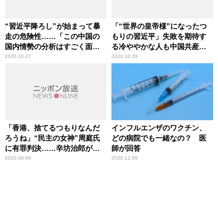
“習近平降ろし”が始まって暴
「“世界の皇帝様”になったつ
走の危険性……「この中国の
もりの習近平」失敗を期待す
国内情勢の分析はすごく面白
る冷ややかな人も中国共産党
い」辛坊治郎が言及
には多い
2020.10.27
2020.10.29
「香港、捨てるつもりなんだ
インフルエンザのワクチン、
ろうね」“民主の女神”周庭氏
どの病院でも一緒なの？ 医
に有罪判決……辛坊治郎が中
師が回答
国政府の意図を分析
2020.08.06
2020.12.06