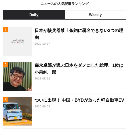
ニュースの人気記事ランキング
Daily
Weekly
日本が核兵器禁止条約に署名できない2つの理
由
2020.10.27
森永卓郎が選ぶ日本をダメにした総理、1位は
小泉純一郎
2018.08.22
ついに出現！ 中国・BYDが放った軽自動車EV
2026.08.03