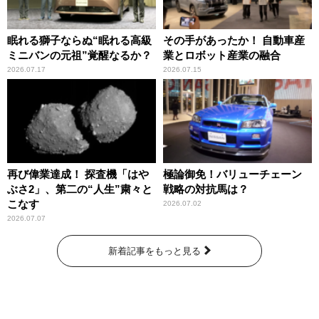
眠れる獅子ならぬ“眠れる高級
その手があったか！ 自動車産
ミニバンの元祖”覚醒なるか？
業とロボット産業の融合
2026.07.17
2026.07.15
再び偉業達成！ 探査機「はや
極論御免！バリューチェーン
ぶさ2」、第二の“人生”粛々と
戦略の対抗馬は？
こなす
2026.07.02
2026.07.07
新着記事をもっと見る