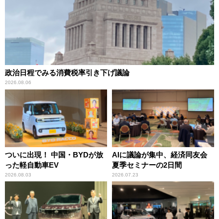
政治日程でみる消費税率引き下げ議論
2026.08.06
ついに出現！ 中国・BYDが放
AIに議論が集中、経済同友会
った軽自動車EV
夏季セミナーの2日間
2026.08.03
2026.07.23