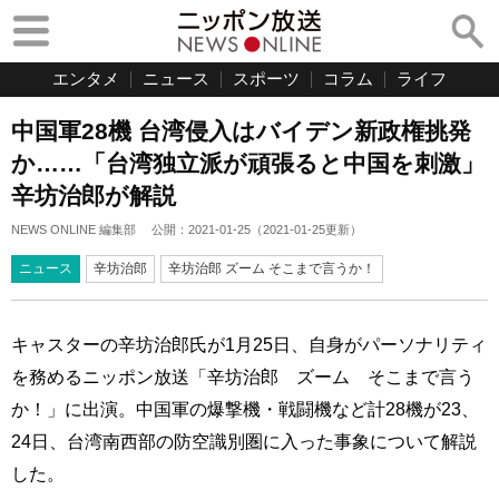
エンタメ
ニュース
スポーツ
コラム
ライフ
中国軍28機 台湾侵入はバイデン新政権挑発
か……「台湾独立派が頑張ると中国を刺激」
辛坊治郎が解説
NEWS ONLINE 編集部
公開：
2021-01-25
（
2021-01-25
更新）
ニュース
辛坊治郎
辛坊治郎 ズーム そこまで言うか！
キャスターの辛坊治郎氏が1月25日、自身がパーソナリティ
を務めるニッポン放送「辛坊治郎 ズーム そこまで言う
か！」に出演。中国軍の爆撃機・戦闘機など計28機が23、
24日、台湾南西部の防空識別圏に入った事象について解説
した。