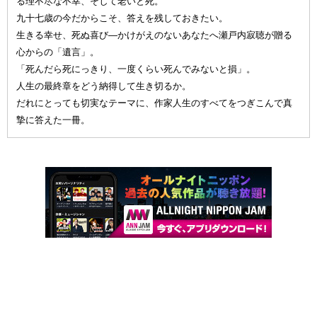
る理不尽な不幸、そして老いと死。
九十七歳の今だからこそ、答えを残しておきたい。
生きる幸せ、死ぬ喜び—かけがえのないあなたへ瀬戸内寂聴が贈る
心からの「遺言」。
「死んだら死にっきり、一度くらい死んでみないと損」。
人生の最終章をどう納得して生き切るか。
だれにとっても切実なテーマに、作家人生のすべてをつぎこんで真
摯に答えた一冊。