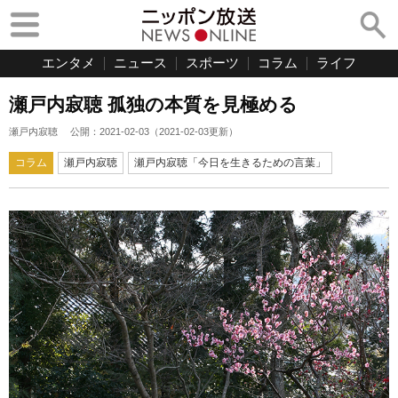
エンタメ
ニュース
スポーツ
コラム
ライフ
瀬戸内寂聴 孤独の本質を見極める
瀬戸内寂聴
公開：
2021-02-03
（
2021-02-03
更新）
コラム
瀬戸内寂聴
瀬戸内寂聴「今日を生きるための言葉」