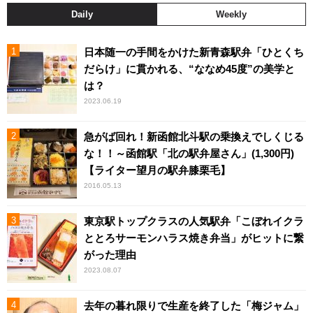
Daily
Weekly
日本随一の手間をかけた新青森駅弁「ひとくち
だらけ」に貫かれる、“ななめ45度”の美学と
は？
2023.06.19
急がば回れ！新函館北斗駅の乗換えでしくじる
な！！～函館駅「北の駅弁屋さん」(1,300円)
【ライター望月の駅弁膝栗毛】
2016.05.13
東京駅トップクラスの人気駅弁「こぼれイクラ
ととろサーモンハラス焼き弁当」がヒットに繋
がった理由
2023.08.07
去年の暮れ限りで生産を終了した「梅ジャム」