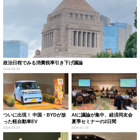
政治日程でみる消費税率引き下げ議論
2026.08.06
ついに出現！ 中国・BYDが放
AIに議論が集中、経済同友会
った軽自動車EV
夏季セミナーの2日間
2026.08.03
2026.07.23