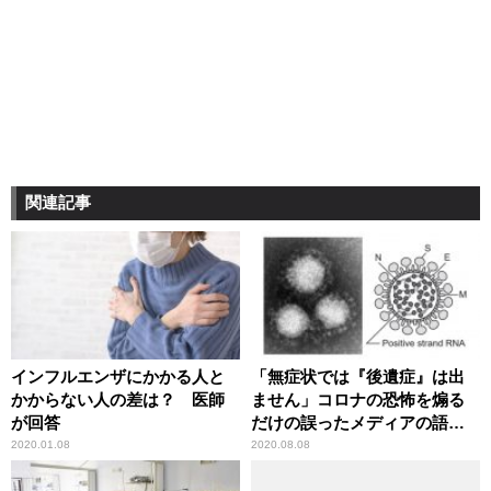
関連記事
インフルエンザにかかる人と
「無症状では『後遺症』は出
かからない人の差は？ 医師
ません」コロナの恐怖を煽る
が回答
だけの誤ったメディアの語法
に辛坊治郎が異議
2020.01.08
2020.08.08