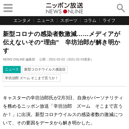
エンタメ
ニュース
スポーツ
コラム
ライフ
新型コロナの感染者数激減……メディアが
伝えないその“理由” 辛坊治郎が解き明か
す
NEWS ONLINE 編集部
公開：
2021-02-03
（
2021-02-03
更新）
ニュース
新型コロナウイルス感染症
辛坊治郎 ズーム そこまで言うか！
キャスターの辛坊治郎氏が2月3日、自身がパーソナリティ
を務めるニッポン放送「辛坊治郎 ズーム そこまで言う
か！」に出演。新型コロナウイルスの感染者数の激減につ
いて、その要因をデータから解き明かした。