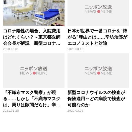
コロナ陽性の場合、入院費用
日本が世界で一番コロナを“怖
はどれくらい？～東京都医師
がる”理由とは……辛坊治郎が
会会長が解説 新型コロナウ
エコノミストと対論
イルス感染症
2020.05.01
2020.08.16
『不織布マスク警察』が現
新型コロナウイルスの検査が
る……しかし「不織布マスク
保険適用～どの病院で検査が
は、周りは隙間だらけ」辛坊
可能なのか
治郎が指摘
2021.01.25
2020.03.06