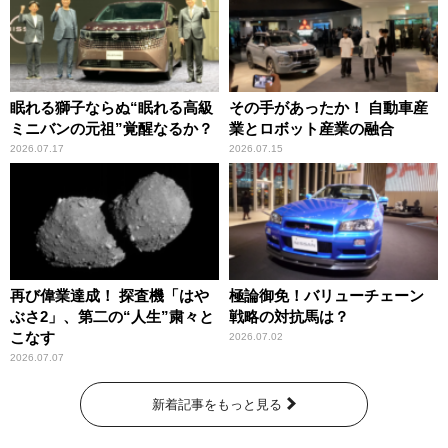
眠れる獅子ならぬ“眠れる高級
その手があったか！ 自動車産
ミニバンの元祖”覚醒なるか？
業とロボット産業の融合
2026.07.17
2026.07.15
再び偉業達成！ 探査機「はや
極論御免！バリューチェーン
ぶさ2」、第二の“人生”粛々と
戦略の対抗馬は？
こなす
2026.07.02
2026.07.07
新着記事をもっと見る