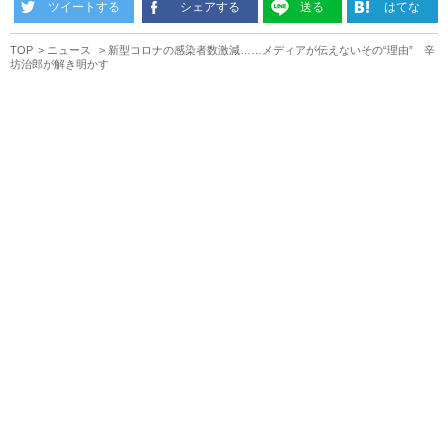
ツイートする
シェアする
送る
はてな
TOP
ニュース
新型コロナの感染者数激減……メディアが伝えないその“理由” 辛
坊治郎が解き明かす