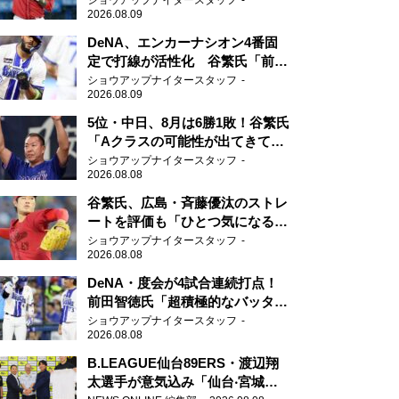
ショウアップナイタースタッフ
2026.08.09
DeNA、エンカーナシオン4番固
定で打線が活性化 谷繁氏「前後
の流れがすごく良くなりました
ショウアップナイタースタッフ
2026.08.09
ね」
5位・中日、8月は6勝1敗！谷繁氏
「Aクラスの可能性が出てきてい
ますね」
ショウアップナイタースタッフ
2026.08.08
谷繁氏、広島・斉藤優汰のストレ
ートを評価も「ひとつ気になるこ
とが…」
ショウアップナイタースタッフ
2026.08.08
DeNA・度会が4試合連続打点！
前田智徳氏「超積極的なバッター
はチャンスに強い」
ショウアップナイタースタッフ
2026.08.08
B.LEAGUE仙台89ERS・渡辺翔
太選手が意気込み「仙台‧宮城を