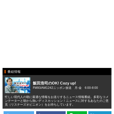
番組情報
飯田浩司のOK! Cozy up!
FM93/AM1242ニッポン放送 月-金 6:00-8:00
忙しい現代人の朝に最適な情報をお送りするニュース情報番組。多彩なコメ
ンテーターと朝から熱いディスカッション！ニュースに対するあなたのご意
見（リスナーズオピニオン）をお待ちしています。