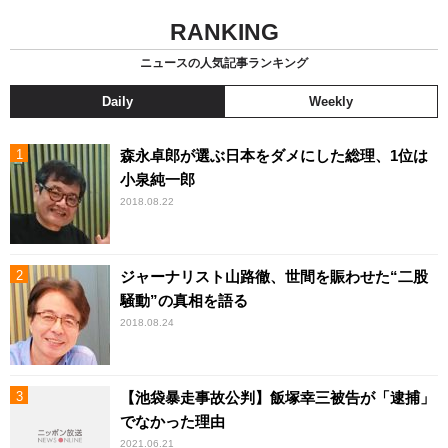
RANKING
ニュースの人気記事ランキング
Daily
Weekly
森永卓郎が選ぶ日本をダメにした総理、1位は
小泉純一郎
2018.08.22
ジャーナリスト山路徹、世間を賑わせた“二股
騒動”の真相を語る
2018.08.24
【池袋暴走事故公判】飯塚幸三被告が「逮捕」
でなかった理由
2021.06.21