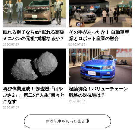
眠れる獅子ならぬ“眠れる高級
その手があったか！ 自動車産
ミニバンの元祖”覚醒なるか？
業とロボット産業の融合
2026.07.17
2026.07.15
再び偉業達成！ 探査機「はや
極論御免！バリューチェーン
ぶさ2」、第二の“人生”粛々と
戦略の対抗馬は？
こなす
2026.07.02
2026.07.07
新着記事をもっと見る