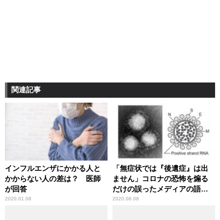
関連記事
インフルエンザにかかる人と
「無症状では『後遺症』は出
かからない人の差は？ 医師
ません」コロナの恐怖を煽る
が回答
だけの誤ったメディアの語法
に辛坊治郎が異議
2020.01.08
2020.08.08