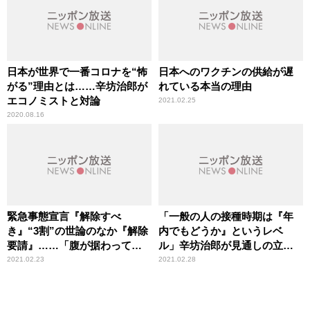
日本が世界で一番コロナを“怖
日本へのワクチンの供給が遅
がる”理由とは……辛坊治郎が
れている本当の理由
エコノミストと対論
2021.02.25
2020.08.16
緊急事態宣言『解除すべ
「一般の人の接種時期は『年
き』“3割”の世論のなか『解除
内でもどうか』というレベ
要請』……「腹が据わってい
ル」辛坊治郎が見通しの立た
る」辛坊治郎が“大阪政治勢
ないワクチン輸入による影響
2021.02.23
2021.02.28
力”を評価
を指摘