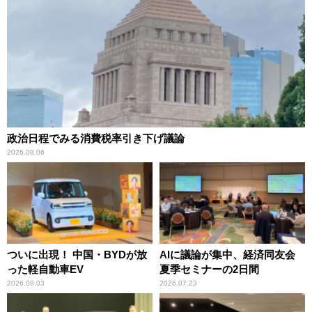
政治日程でみる消費税率引き下げ議論
2026.08.06
ついに出現！ 中国・BYDが放
AIに議論が集中、経済同友会
った軽自動車EV
夏季セミナーの2日間
2026.08.03
2026.07.23