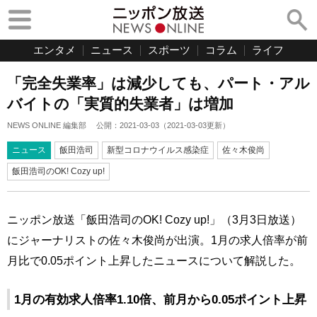
エンタメ
ニュース
スポーツ
コラム
ライフ
「完全失業率」は減少しても、パート・アル
バイトの「実質的失業者」は増加
NEWS ONLINE 編集部
公開：
2021-03-03
（
2021-03-03
更新）
ニュース
飯田浩司
新型コロナウイルス感染症
佐々木俊尚
飯田浩司のOK! Cozy up!
ニッポン放送「飯田浩司のOK! Cozy up!」（3月3日放送）
にジャーナリストの佐々木俊尚が出演。1月の求人倍率が前
月比で0.05ポイント上昇したニュースについて解説した。
1月の有効求人倍率1.10倍、前月から0.05ポイント上昇