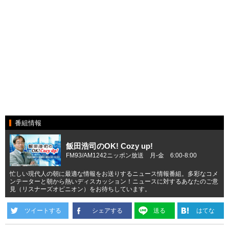
番組情報
飯田浩司のOK! Cozy up!
FM93/AM1242ニッポン放送 月-金 6:00-8:00
忙しい現代人の朝に最適な情報をお送りするニュース情報番組。多彩なコメ
ンテーターと朝から熱いディスカッション！ニュースに対するあなたのご意
見（リスナーズオピニオン）をお待ちしています。
ツイートする
シェアする
送る
はてな