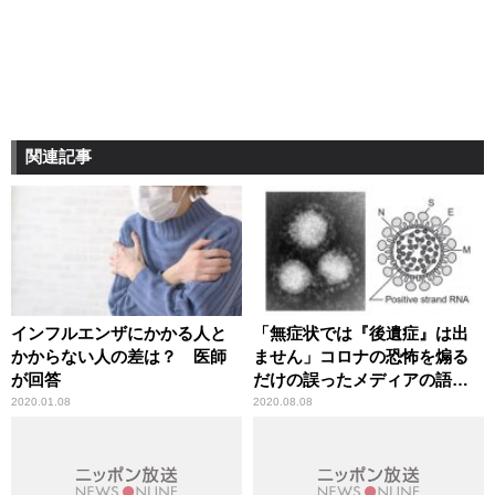
関連記事
インフルエンザにかかる人と
「無症状では『後遺症』は出
かからない人の差は？ 医師
ません」コロナの恐怖を煽る
が回答
だけの誤ったメディアの語法
に辛坊治郎が異議
2020.01.08
2020.08.08