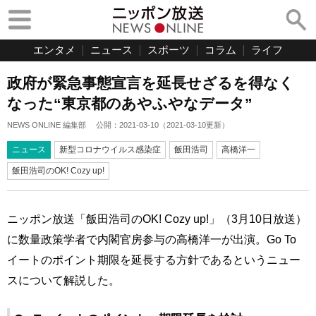
エンタメ
ニュース
スポーツ
コラム
ライフ
政府が緊急事態宣言を延長せざるを得なく
なった“東京都のあやふやなデータ”
NEWS ONLINE 編集部
公開：
2021-03-10
（
2021-03-10
更新）
ニュース
新型コロナウイルス感染症
飯田浩司
高橋洋一
飯田浩司のOK! Cozy up!
ニッポン放送「飯田浩司のOK! Cozy up!」（3月10日放送）
に数量政策学者で内閣官房参与の高橋洋一が出演。Go To
イートのポイント期限を延長する方針であるというニュー
スについて解説した。