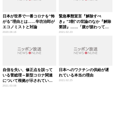
日本が世界で一番コロナを“怖
緊急事態宣言『解除すべ
がる”理由とは……辛坊治郎が
き』“3割”の世論のなか『解除
エコノミストと対論
要請』……「腹が据わってい
る」辛坊治郎が“大阪政治勢
2020.08.16
2021.02.23
力”を評価
自信を失い、修正点を誤って
日本へのワクチンの供給が遅
いる菅総理～新型コロナ関連
れている本当の理由
について根拠が示されていな
2021.02.25
い
2021.03.08