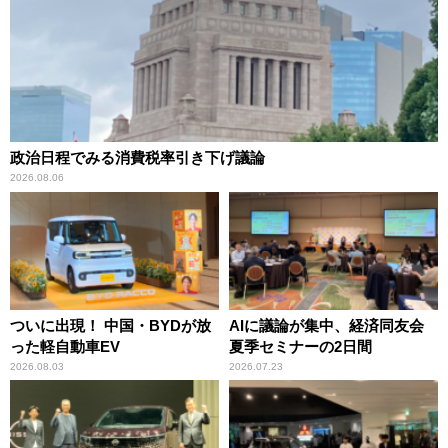
政治日程でみる消費税率引き下げ議論
2026.08.06
ついに出現！ 中国・BYDが放
AIに議論が集中、経済同友会
った軽自動車EV
夏季セミナーの2日間
2026.08.03
2026.07.23