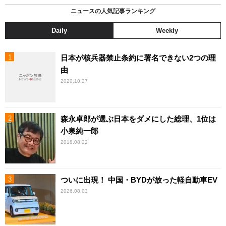
ニュースの人気記事ランキング
Daily
Weekly
日本が核兵器禁止条約に署名できない2つの理
由
2020.10.27
森永卓郎が選ぶ日本をダメにした総理、1位は
小泉純一郎
2018.08.22
ついに出現！ 中国・BYDが放った軽自動車EV
2026.08.03