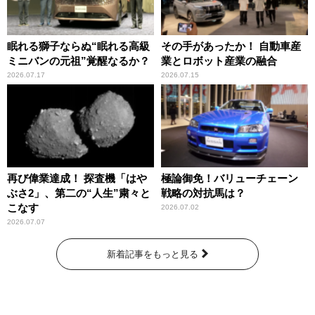
眠れる獅子ならぬ“眠れる高級
その手があったか！ 自動車産
ミニバンの元祖”覚醒なるか？
業とロボット産業の融合
2026.07.17
2026.07.15
再び偉業達成！ 探査機「はや
極論御免！バリューチェーン
ぶさ2」、第二の“人生”粛々と
戦略の対抗馬は？
こなす
2026.07.02
2026.07.07
新着記事をもっと見る