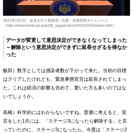
2021年2月2日、会見を行う菅総理～出典：首相官邸ホームページ
（https://www.kantei.go.jp/jp/99_suga/actions/202102/02kaiken.html）
データが変更して意思決定ができなくなってしまった
～解除という意思決定ができずに延長せざるを得なか
った
飯田）数字としては感染者数が下がって来た。当初の目標
はクリアしたけれども、緊急事態宣言は延長されてしまっ
た。これは経済の影響も含めて、驚いた方も多いのではな
いでしょうか。
高橋）科学的にはわからないですね。普通に考えると、宣
言をした1月には、「ステージ3になったら解除する」と言
っていたのに、ステージ3になったら、今度は「ステージ2