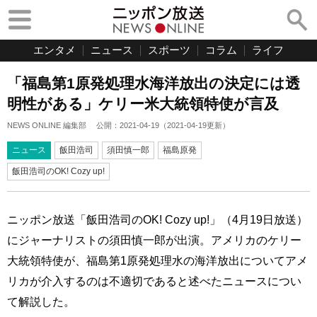
エンタメ
ニュース
スポーツ
コラム
ライフ
「福島第1原発処理水海洋放出の決定には透
明性がある」ケリー米大統領特使が言及
NEWS ONLINE 編集部
公開：
2021-04-19
（
2021-04-19
更新）
ニュース
飯田浩司
須田慎一郎
福島原発
飯田浩司のOK! Cozy up!
ニッポン放送「飯田浩司のOK! Cozy up!」（4月19日放送）
にジャーナリストの須田慎一郎が出演。アメリカのケリー
大統領特使が、福島第1原発処理水の海洋放出についてアメ
リカが介入するのは不適切であると述べたニュースについ
て解説した。