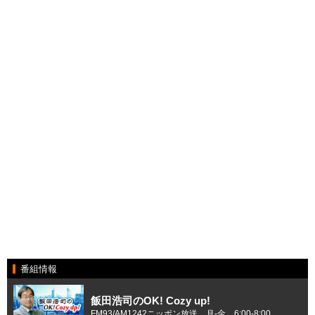
番組情報
飯田浩司のOK! Cozy up!
FM93/AM1242ニッポン放送 月-金 6:00-8:00