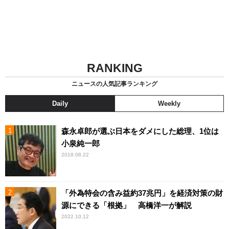
RANKING
ニュースの人気記事ランキング
Daily
Weekly
森永卓郎が選ぶ日本をダメにした総理、1位は
小泉純一郎
2018.08.22
「外為特会の含み益約37兆円」を経済対策の財
源にできる「根拠」 高橋洋一が解説
2022.10.12