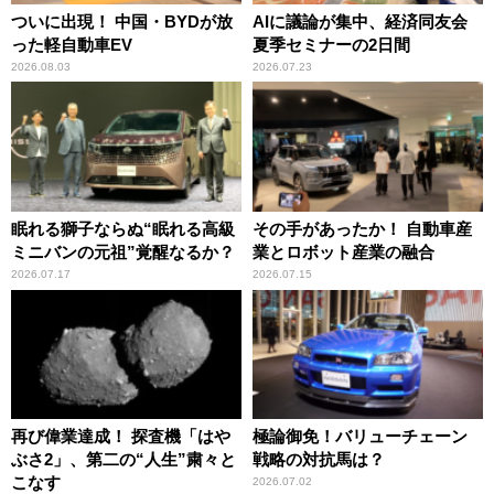
ついに出現！ 中国・BYDが放
AIに議論が集中、経済同友会
った軽自動車EV
夏季セミナーの2日間
2026.08.03
2026.07.23
眠れる獅子ならぬ“眠れる高級
その手があったか！ 自動車産
ミニバンの元祖”覚醒なるか？
業とロボット産業の融合
2026.07.17
2026.07.15
再び偉業達成！ 探査機「はや
極論御免！バリューチェーン
ぶさ2」、第二の“人生”粛々と
戦略の対抗馬は？
こなす
2026.07.02