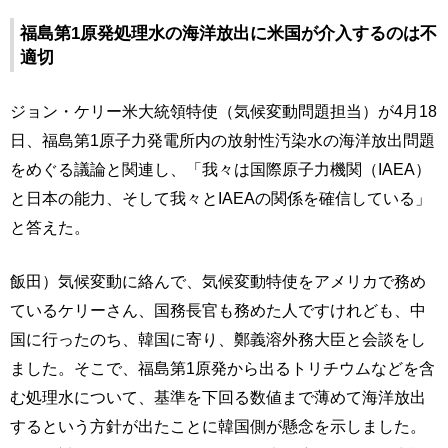
福島第1原発処理水の海洋放出に米国が介入するのは不
適切
ジョン・ケリー米大統領特使（気候変動問題担当）が4月18
日、福島第1原子力発電所内の放射性汚染水の海洋放出問題
をめぐる議論と関連し、「我々は国際原子力機関（IAEA）
と日本の能力、そして我々とIAEAの関係を確信している」
と答えた。
飯田）気候変動に絡んで、気候変動特使をアメリカで務め
ているケリーさん、国務長官も務めた人ですけれども、中
国に行ったのち、韓国に寄り、鄭義溶外務大臣と会談をし
ました。そこで、福島第1原発から出るトリチウムなどを含
む処理水について、基準を下回る数値まで薄めて海洋放出
するという方針が出たことに韓国側が懸念を示しました。