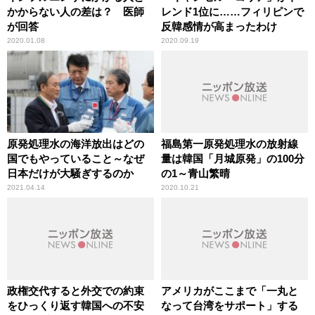
かからない人の差は？ 医師
レンド1位に……フィリピンで
が回答
反韓感情が高まったわけ
2020.01.08
2020.09.19
原発処理水の海洋放出はどの
福島第一原発処理水の放射線
国でもやっていること～なぜ
量は韓国「月城原発」の100分
日本だけが大騒ぎするのか
の1～青山繁晴
2021.04.14
2020.10.21
政権交代すると外交での約束
アメリカがここまで「一丸と
をひっくり返す韓国への不安
なって台湾をサポート」する