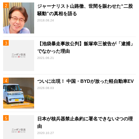
ジャーナリスト山路徹、世間を賑わせた“二股
騒動”の真相を語る
2018.08.24
【池袋暴走事故公判】飯塚幸三被告が「逮捕」
でなかった理由
2021.06.21
ついに出現！ 中国・BYDが放った軽自動車EV
2026.08.03
日本が核兵器禁止条約に署名できない2つの理
由
2020.10.27