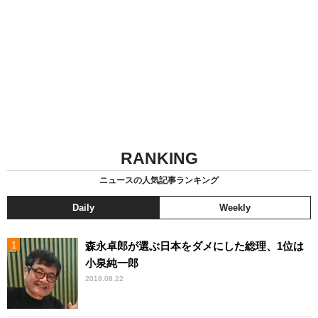
RANKING
ニュースの人気記事ランキング
Daily
Weekly
森永卓郎が選ぶ日本をダメにした総理、1位は
小泉純一郎
2018.08.22