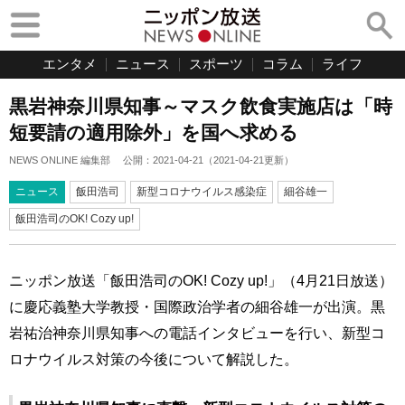
エンタメ
ニュース
スポーツ
コラム
ライフ
黒岩神奈川県知事～マスク飲食実施店は「時
短要請の適用除外」を国へ求める
NEWS ONLINE 編集部
公開：
2021-04-21
（
2021-04-21
更新）
ニュース
飯田浩司
新型コロナウイルス感染症
細谷雄一
飯田浩司のOK! Cozy up!
ニッポン放送「飯田浩司のOK! Cozy up!」（4月21日放送）
に慶応義塾大学教授・国際政治学者の細谷雄一が出演。黒
岩祐治神奈川県知事への電話インタビューを行い、新型コ
ロナウイルス対策の今後について解説した。