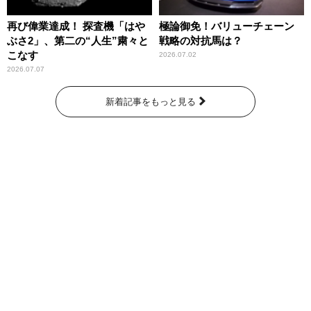
再び偉業達成！ 探査機「はや
極論御免！バリューチェーン
ぶさ2」、第二の“人生”粛々と
戦略の対抗馬は？
こなす
2026.07.02
2026.07.07
新着記事をもっと見る