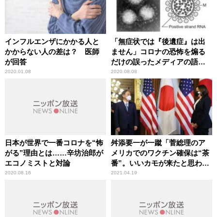
インフルエンザにかかる人と
「無症状では『後遺症』は出
かからない人の差は？ 医師
ません」コロナの恐怖を煽る
が回答
だけの誤ったメディアの語法
に辛坊治郎が異議
2020.01.08
2020.08.08
日本が世界で一番コロナを“怖
舛添要一が一蹴「菅総理のア
がる”理由とは……辛坊治郎が
メリカでのワクチン確保は“茶
エコノミストと対論
番”。いいカモが来たと思われ
ている」
2020.08.16
2021.04.19