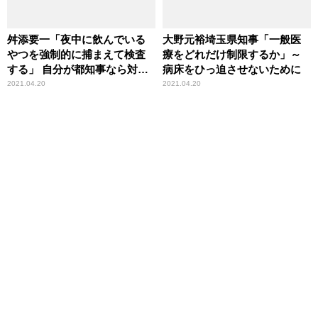
舛添要一「夜中に飲んでいる
大野元裕埼玉県知事「一般医
やつを強制的に捕まえて検査
療をどれだけ制限するか」～
する」 自分が都知事なら対策
病床をひっ迫させないために
をどうするか
2021.04.20
2021.04.20