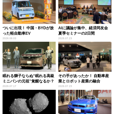
ついに出現！ 中国・BYDが放
AIに議論が集中、経済同友会
った軽自動車EV
夏季セミナーの2日間
2026.08.03
2026.07.23
眠れる獅子ならぬ“眠れる高級
その手があったか！ 自動車産
ミニバンの元祖”覚醒なるか？
業とロボット産業の融合
2026.07.17
2026.07.15