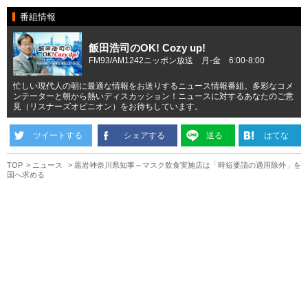
番組情報
飯田浩司のOK! Cozy up!
FM93/AM1242ニッポン放送 月-金 6:00-8:00
忙しい現代人の朝に最適な情報をお送りするニュース情報番組。多彩なコメ
ンテーターと朝から熱いディスカッション！ニュースに対するあなたのご意
見（リスナーズオピニオン）をお待ちしています。
ツイートする
シェアする
送る
はてな
TOP
ニュース
黒岩神奈川県知事～マスク飲食実施店は「時短要請の適用除外」を
国へ求める