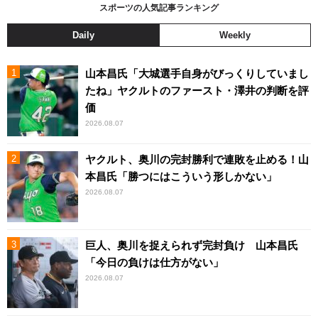
スポーツの人気記事ランキング
Daily
Weekly
山本昌氏「大城選手自身がびっくりしていまし
たね」ヤクルトのファースト・澤井の判断を評
価
2026.08.07
ヤクルト、奥川の完封勝利で連敗を止める！山
本昌氏「勝つにはこういう形しかない」
2026.08.07
巨人、奥川を捉えられず完封負け 山本昌氏
「今日の負けは仕方がない」
2026.08.07