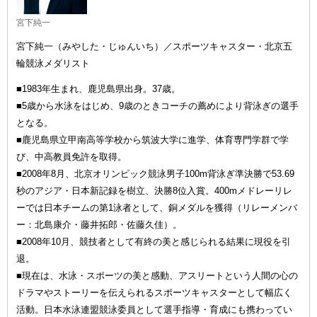
宮下純一
宮下純一（みやした・じゅんいち）／スポーツキャスター・北京五
輪競泳メダリスト
■1983年生まれ、鹿児島県出身。37歳。
■5歳から水泳をはじめ、9歳のときコーチの薦めにより背泳ぎの選手
となる。
■鹿児島県立甲南高等学校から筑波大学に進学、体育専門学群で学
び、中高教員免許を取得。
■2008年8月、北京オリンピック競泳男子100m背泳ぎ準決勝で53.69
秒のアジア・日本新記録を樹立、決勝8位入賞。400mメドレーリレ
ーでは日本チームの第1泳者として、銅メダルを獲得（リレーメンバ
ー：北島康介・藤井拓郎・佐藤久佳）。
■2008年10月、競技者として有終の美と感じられる結果に現役を引
退。
■現在は、水泳・スポーツの美と感動、アスリートという人間の心の
ドラマやストーリーを伝えられるスポーツキャスターとして幅広く
活動。日本水泳連盟競泳委員として選手指導・育成にも携わってい