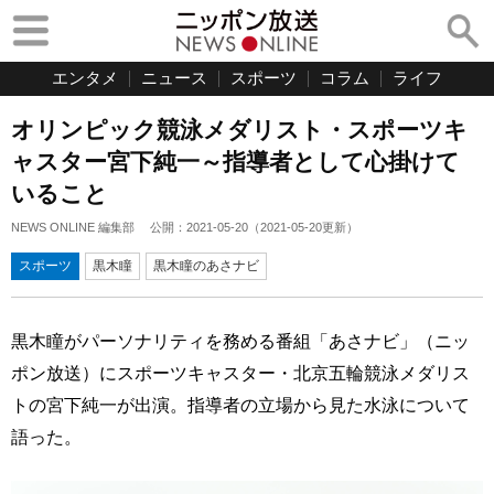
エンタメ
ニュース
スポーツ
コラム
ライフ
オリンピック競泳メダリスト・スポーツキ
ャスター宮下純一～指導者として心掛けて
いること
NEWS ONLINE 編集部
公開：
2021-05-20
（
2021-05-20
更新）
スポーツ
黒木瞳
黒木瞳のあさナビ
黒木瞳がパーソナリティを務める番組「あさナビ」（ニッ
ポン放送）にスポーツキャスター・北京五輪競泳メダリス
トの宮下純一が出演。指導者の立場から見た水泳について
語った。