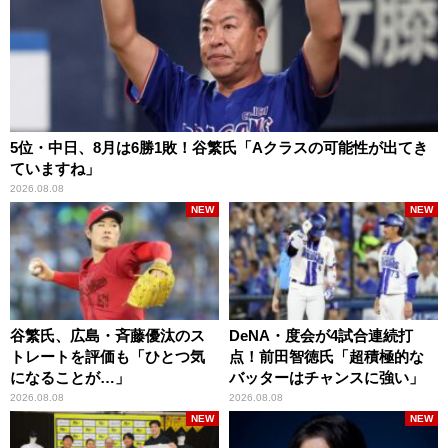
5位・中日、8月は6勝1敗！谷繁氏「Aクラスの可能性が出てき
ていますね」
2026.08.08
NEW
NEW
谷繁氏、広島・斉藤優汰のス
DeNA・度会が4試合連続打
トレートを評価も「ひとつ気
点！前田智徳氏「超積極的な
になることが…」
バッターはチャンスに強い」
2026.08.08
2026.08.08
NEW
NEW