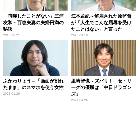
「喧嘩したことがない」三浦
江本孟紀～解雇された原監督
友和・百恵夫妻の夫婦円満の
が「人生でこんな屈辱を受け
秘訣
たことはない」と言った
2018.08.21
2020.09.18
ふかわりょう～「画面が割れ
里崎智也～ズバリ！ セ・リ
たまま」のスマホを使う女性
ーグの優勝は「中日ドラゴン
ズ」
2021.01.26
2021.04.26