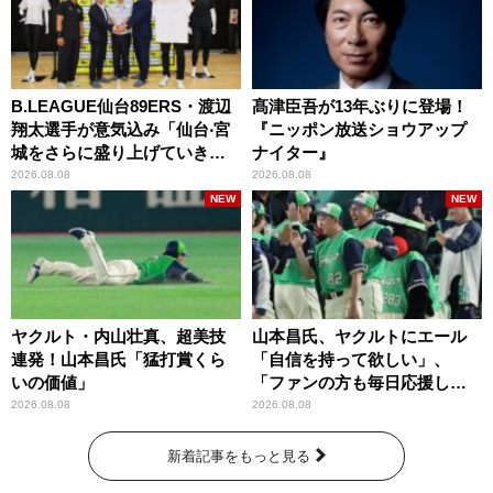
B.LEAGUE仙台89ERS・渡辺
髙津臣吾が13年ぶりに登場！
翔太選手が意気込み「仙台‧宮
『ニッポン放送ショウアップ
城をさらに盛り上げていきた
ナイター』
いです」
2026.08.08
2026.08.08
NEW
NEW
ヤクルト・内山壮真、超美技
山本昌氏、ヤクルトにエール
連発！山本昌氏「猛打賞くら
「自信を持って欲しい」、
いの価値」
「ファンの方も毎日応援して
くれています」
2026.08.08
2026.08.08
新着記事をもっと見る